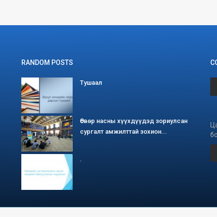
RANDOM POSTS
С
Тушаал
Өсвөр насны хүүхдүүдэд зориулсан
Ц
сургалт амжилттай зохион...
б
.