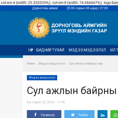
.col-sm-4 {width: 25.333333%;} .col-sm-8 {width: 74.666667%;} .logo-banner
Дорноговь аймаг
08 сарын 08 өдөр | 07:00
НҮҮР
БИДНИЙ ТУХАЙ
МЭДЭЭ МЭДЭЭЛЭЛ
ИЛ 
Home
Мэдээ мэдээлэл
Сул ажлын байрны зар
Мэдээ мэдээлэл
Сул ажлын байрны
8-р сарын 22, 2023 - 11:46
Facebook
Twitter