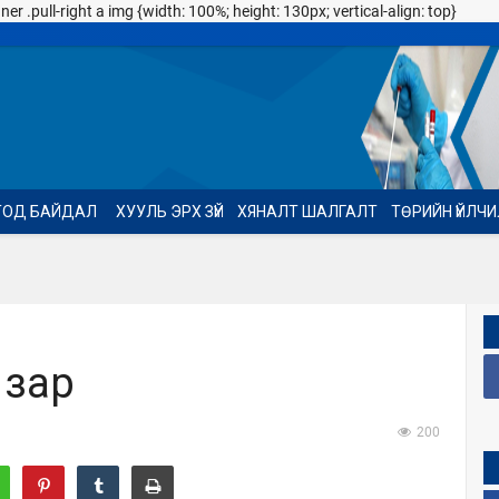
 .pull-right a img {width: 100%; height: 130px; vertical-align: top}
ТОД БАЙДАЛ
ХУУЛЬ ЭРХ ЗҮЙ
ХЯНАЛТ ШАЛГАЛТ
ТӨРИЙН ҮЙЛЧ
 зар
200