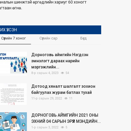
аналын шинжтэй өргөдлийн хариуг 60 хоногт
гтаан өгнө.
ИХ ҮЗСЭН
Сүүлийн 7 хоног
Сүүлийн сар
Бүгд
Дорноговь аймгийн Нэгдсэн
эмнэлэгт дараах нарийн
мэргэжлийн...
8-р сарын 4, 2023
54
Дотоод хяналт шалгалт зохион
байгуулах журам батлах тухай
11-р сарын 29, 2022
11
ДОРНОГОВЬ АЙМГИЙН 2021 ОНЫ
ЭХНИЙ 04 САРЫН ЭРҮҮЛ МЭНДИЙН...
1-р сарын 3, 2022
5