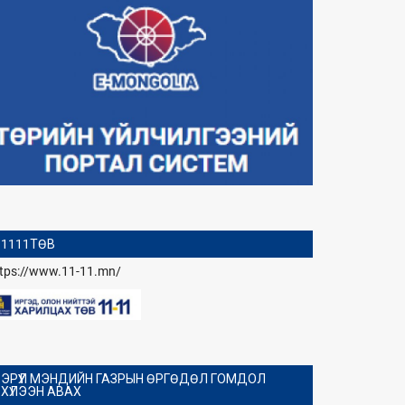
1111ТӨВ
ttps://www.11-11.mn/
ЭРҮҮЛ МЭНДИЙН ГАЗРЫН ӨРГӨДӨЛ ГОМДОЛ
ХҮЛЭЭН АВАХ