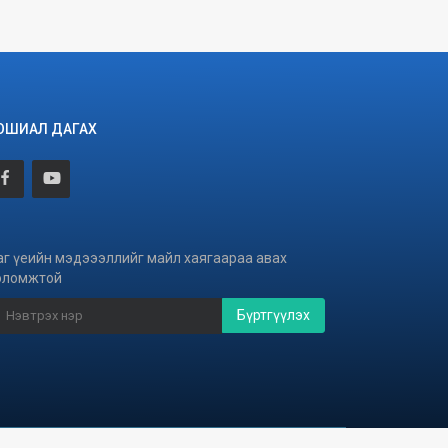
ОШИАЛ ДАГАХ
аг үеийн мэдэээллийг майл хаягаараа авах
оломжтой
Бүртгүүлэх
Хөгжүүлэгч