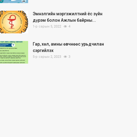
Эмнэлгийн мэргэжилтний ёс зүйн
дүрэм болон Ажлын байрны...
1-р сарын 5, 2022
4
Гар, хөл, амны өвчнөөс урьдчилан
сэргийлэх
5-р сарын 2, 2023
3