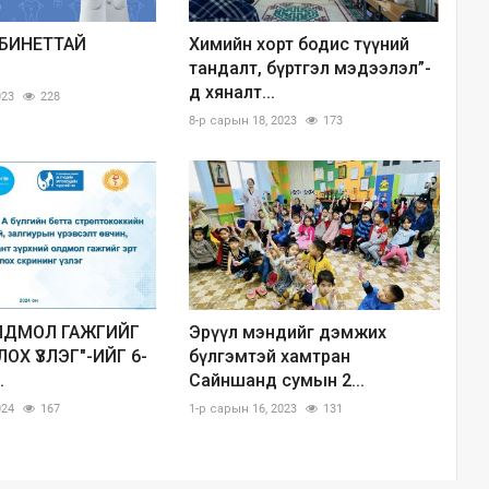
АБИНЕТТАЙ
Химийн хорт бодис түүний
тандалт, бүртгэл мэдээлэл”-
д хяналт...
023
228
8-р сарын 18, 2023
173
ОЛДМОЛ ГАЖГИЙГ
Эрүүл мэндийг дэмжих
ОХ ҮЗЛЭГ"-ИЙГ 6-
бүлгэмтэй хамтран
.
Сайншанд сумын 2...
024
167
1-р сарын 16, 2023
131