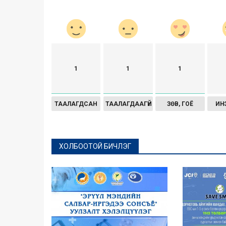
1
1
1
ТААЛАГДСАН
ТААЛАГДААГҮЙ
ЗӨВ, ГОЁ
ИН
ХОЛБООТОЙ БИЧЛЭГ