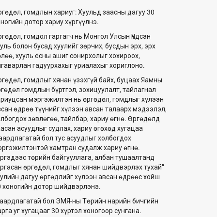
ргөдөл, гомдлын хариуг: Хуульд заасны дагуу 30
оногийн дотор хариу хүргүүлнэ.
ргөдөл, гомдол гаргагч нь Монгол Улсын Үндсэн
уль болон бусад хуулийг зөрчих, бусдын эрх, эрх
өлөө, хууль ёсны ашиг сонирхолыг хохироох,
лгаварлан гадуурхахыг уриалахыг хориглоно.
ргөдөл, гомдлыг хянан үзэхгүй байх, буцаах Яамны
ргөдөл гомдлын бүртгэл, зохицуулалт, тайлагнал
ариуцсан мэргэжилтэн нь өргөдөл, гомдлыг хүлээн
всан өдрөө түүнийг хүлээн авсан талаарх мэдээлэл,
олбогдох зөвлөгөө, тайлбар, хариу өгнө. Өргөдөлд
аасан асуудлыг судлах, хариу өгөхөд хугацаа
аардлагатай бол тус асуудлыг холбогдох
эргэжилтэнтэй хамтран судалж хариу өгнө.
Иргэдээс төрийн байгууллага, албан тушаалтанд
аргасан өргөдөл, гомдлыг хянан шийдвэрлэх тухай”
уулийн дагуу өргөдлийг хүлээн авсан өдрөөс хойш
0 хоногийн дотор шийдвэрлэнэ.
аардлагатай бол ЭМЯ-ны Төрийн нарийн бичгийн
рга уг хугацааг 30 хүртэл хоногоор сунгана.