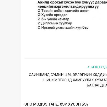
ӨМНӨХ ХУУД
САЙНШАНД СУМЫН ЦЭЦЭРЛЭГИЙН ХҮҮХДҮҮДИ
ШИНЖИЛГЭЭНД ХАМРУУЛАХ ХУВАА
БАТЛАГДЛ
ЭНЭ МЭДЭЭ ТАНД ХЭР ХҮРСЭН БЭ?