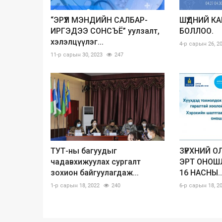
“ЭРҮҮЛ МЭНДИЙН САЛБАР-
ШҮДНИЙ К
ИРГЭДЭЭ СОНСЪЁ” уулзалт,
БОЛЛОО.
хэлэлцүүлэг...
4-р сарын 26, 2
11-р сарын 30, 2023
247
ТУТ-ны багуудыг
ЗҮРХНИЙ 
чадавхижуулах сургалт
ЭРТ ОНОШЛ
зохион байгуулагдаж...
16 НАСНЫ..
1-р сарын 18, 2022
240
6-р сарын 18, 2