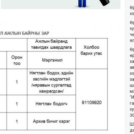
Ө
х
Ө
ху
ч
я
Ө
ө
х
а
х
з
ш
м
“
г
х
3
Ш
да