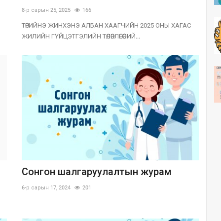
8-р сарын 25, 2025
166
ТӨРИЙНЭ ЖИНХЭНЭ АЛБАН ХААГЧИЙН 2025 ОНЫ ХАГАС
ЖИЛИЙН ГҮЙЦЭТГЭЛИЙН ТӨЛӨВЛӨГӨӨНИЙ...
Сонгон шалгаруулалтын журам
6-р сарын 17, 2024
201