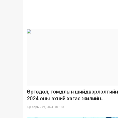
Өргөдөл, гомдлын шийдвэрлэлтийн
2024 оны эхний хагас жилийн...
6-р сарын 24, 2024
188