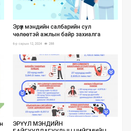
Эрүүл мэндийн салбарийн сул
чөлөөтэй ажлын байр захиалга
6-р сарын 12, 2024
288
н
ЭРҮҮЛ МЭНДИЙН