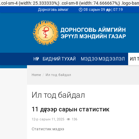
.col-sm-4 {width: 25.333333%;} .col-sm-8 {width: 74.666667%;} .logo-banner
Дорноговь аймаг
08 сарын 09 өдөр | 07:19
НҮҮР
БИДНИЙ ТУХАЙ
МЭДЭЭ МЭДЭЭЛЭЛ
ИЛ 
Home
Ил тод байдал
Ил тод байдал
11 дүгээр сарын статистик
12-р сарын 11, 2025
136
Статистик мэдээ