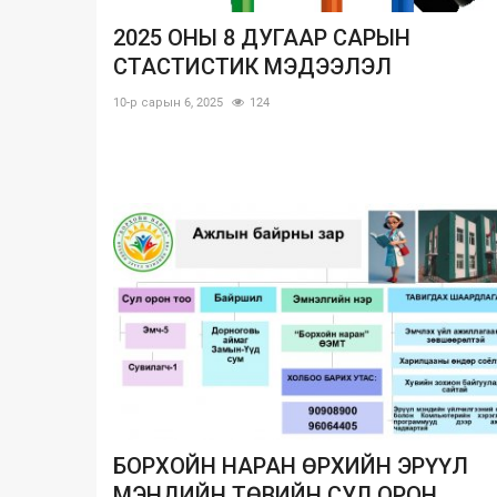
2025 ОНЫ 8 ДУГААР САРЫН
СТАСТИСТИК МЭДЭЭЛЭЛ
10-р сарын 6, 2025
124
БОРХОЙН НАРАН ӨРХИЙН ЭРҮҮЛ
МЭНДИЙН ТӨВИЙН СУЛ ОРОН