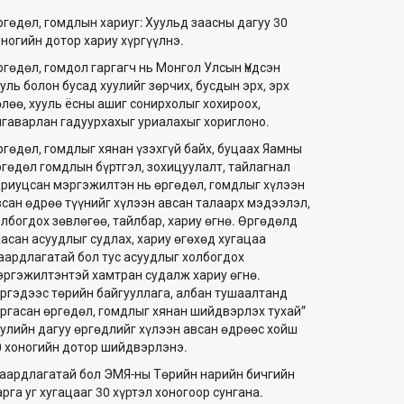
ргөдөл, гомдлын хариуг: Хуульд заасны дагуу 30
оногийн дотор хариу хүргүүлнэ.
ргөдөл, гомдол гаргагч нь Монгол Улсын Үндсэн
уль болон бусад хуулийг зөрчих, бусдын эрх, эрх
өлөө, хууль ёсны ашиг сонирхолыг хохироох,
лгаварлан гадуурхахыг уриалахыг хориглоно.
ргөдөл, гомдлыг хянан үзэхгүй байх, буцаах Яамны
ргөдөл гомдлын бүртгэл, зохицуулалт, тайлагнал
ариуцсан мэргэжилтэн нь өргөдөл, гомдлыг хүлээн
всан өдрөө түүнийг хүлээн авсан талаарх мэдээлэл,
олбогдох зөвлөгөө, тайлбар, хариу өгнө. Өргөдөлд
аасан асуудлыг судлах, хариу өгөхөд хугацаа
аардлагатай бол тус асуудлыг холбогдох
эргэжилтэнтэй хамтран судалж хариу өгнө.
Иргэдээс төрийн байгууллага, албан тушаалтанд
аргасан өргөдөл, гомдлыг хянан шийдвэрлэх тухай”
уулийн дагуу өргөдлийг хүлээн авсан өдрөөс хойш
0 хоногийн дотор шийдвэрлэнэ.
аардлагатай бол ЭМЯ-ны Төрийн нарийн бичгийн
рга уг хугацааг 30 хүртэл хоногоор сунгана.