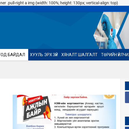
 .pull-right a img {width: 100%; height: 130px; vertical-align: top}
ТОД БАЙДАЛ
ХУУЛЬ ЭРХ ЗҮЙ
ХЯНАЛТ ШАЛГАЛТ
ТӨРИЙН ҮЙЛЧ