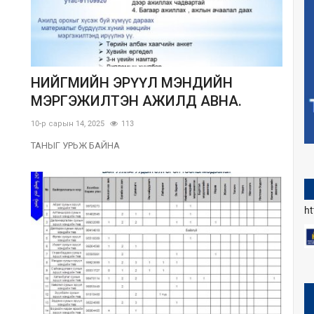
НИЙГМИЙН ЭРҮҮЛ МЭНДИЙН
МЭРГЭЖИЛТЭН АЖИЛД АВНА.
10-р сарын 14, 2025
113
ТАНЫГ УРЬЖ БАЙНА
h