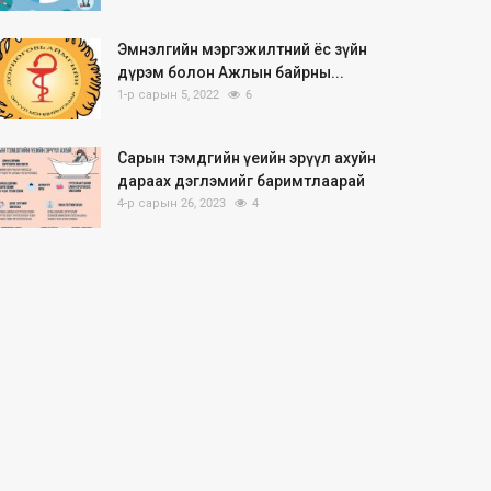
Эмнэлгийн мэргэжилтний ёс зүйн
дүрэм болон Ажлын байрны...
1-р сарын 5, 2022
6
Сарын тэмдгийн үеийн эрүүл ахуйн
дараах дэглэмийг баримтлаарай
4-р сарын 26, 2023
4