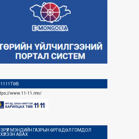
1111ТӨВ
ttps://www.11-11.mn/
ЭРҮҮЛ МЭНДИЙН ГАЗРЫН ӨРГӨДӨЛ ГОМДОЛ
ХҮЛЭЭН АВАХ