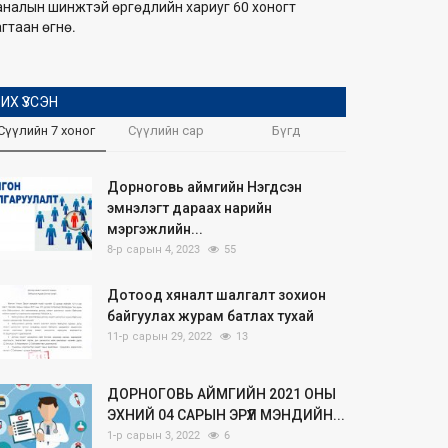
аналын шинжтэй өргөдлийн хариуг 60 хоногт
гтаан өгнө.
ИХ ҮЗСЭН
Сүүлийн 7 хоног
Сүүлийн сар
Бүгд
Дорноговь аймгийн Нэгдсэн
эмнэлэгт дараах нарийн
мэргэжлийн...
8-р сарын 4, 2023
55
Дотоод хяналт шалгалт зохион
байгуулах журам батлах тухай
11-р сарын 29, 2022
13
ДОРНОГОВЬ АЙМГИЙН 2021 ОНЫ
ЭХНИЙ 04 САРЫН ЭРҮҮЛ МЭНДИЙН...
1-р сарын 3, 2022
6