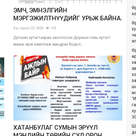
Ө
ЭМЧ, ЭМНЭЛГИЙН
х
МЭРГЭЖИЛТНҮҮДИЙГ УРЬЖ БАЙНА.
Ө
9-р сарын 22, 2025
153
ху
ч
Догшин хутагтаараа овоглосон Дорнын говь нутагт
я
маань ирж ажиллаж амьдрах бодол...
Ө
ө
х
а
х
з
ш
м
“
г
х
3
Ш
ХАТАНБУЛАГ СУМЫН ЭРҮҮЛ
да
МЭНДИЙН ТӨВИЙН СУЛ ОРОН