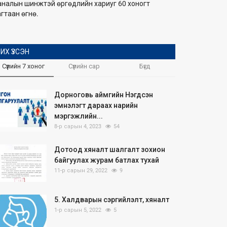
аналын шинжтэй өргөдлийн хариуг 60 хоногт
гтаан өгнө.
ИХ ҮЗСЭН
Сүүлийн 7 хоног
Сүүлийн сар
Бүгд
Дорноговь аймгийн Нэгдсэн
эмнэлэгт дараах нарийн
мэргэжлийн...
8-р сарын 4, 2023
54
Дотоод хяналт шалгалт зохион
байгуулах журам батлах тухай
11-р сарын 29, 2022
9
5. Халдварын сэргийлэлт, хяналт
1-р сарын 5, 2022
5