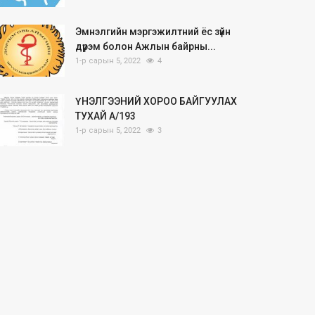
Эмнэлгийн мэргэжилтний ёс зүйн
дүрэм болон Ажлын байрны...
1-р сарын 5, 2022
4
ҮНЭЛГЭЭНИЙ ХОРОО БАЙГУУЛАХ
ТУХАЙ А/193
1-р сарын 5, 2022
3