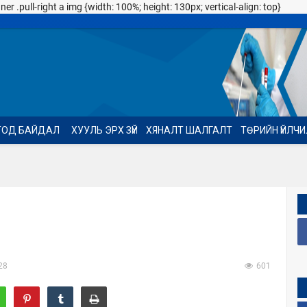
 .pull-right a img {width: 100%; height: 130px; vertical-align: top}
ТОД БАЙДАЛ
ХУУЛЬ ЭРХ ЗҮЙ
ХЯНАЛТ ШАЛГАЛТ
ТӨРИЙН ҮЙЛЧ
28
601