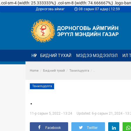
.col-sm-4 {width: 25.333333%;} .col-sm-8 {width: 74.666667%;} .logo-banner
Дорноговь аймаг
08 сарын 07 өдөр | 12:59
НҮҮР
БИДНИЙ ТУХАЙ
МЭДЭЭ МЭДЭЭЛЭЛ
ИЛ 
Home
Бидний тухай
Танилцуулга
.
Танилцуулга
.
11-р сарын 5, 2022 - 13:24
Updated: 6-р сарын 21, 2024 - 13:
Facebook
Twitter