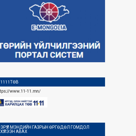
1111ТӨВ
ttps://www.11-11.mn/
ЭРҮҮЛ МЭНДИЙН ГАЗРЫН ӨРГӨДӨЛ ГОМДОЛ
ХҮЛЭЭН АВАХ