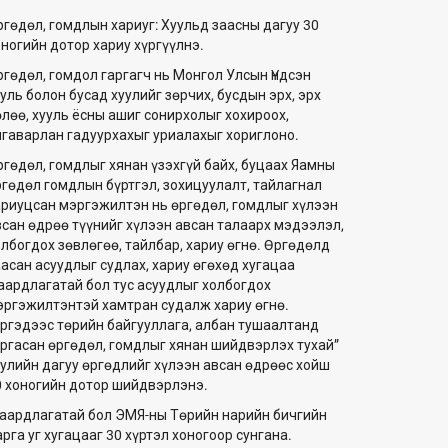
ргөдөл, гомдлын хариуг: Хуульд заасны дагуу 30
оногийн дотор хариу хүргүүлнэ.
ргөдөл, гомдол гаргагч нь Монгол Улсын Үндсэн
уль болон бусад хуулийг зөрчих, бусдын эрх, эрх
өлөө, хууль ёсны ашиг сонирхолыг хохироох,
лгаварлан гадуурхахыг уриалахыг хориглоно.
ргөдөл, гомдлыг хянан үзэхгүй байх, буцаах Яамны
ргөдөл гомдлын бүртгэл, зохицуулалт, тайлагнал
ариуцсан мэргэжилтэн нь өргөдөл, гомдлыг хүлээн
всан өдрөө түүнийг хүлээн авсан талаарх мэдээлэл,
олбогдох зөвлөгөө, тайлбар, хариу өгнө. Өргөдөлд
аасан асуудлыг судлах, хариу өгөхөд хугацаа
аардлагатай бол тус асуудлыг холбогдох
эргэжилтэнтэй хамтран судалж хариу өгнө.
Иргэдээс төрийн байгууллага, албан тушаалтанд
аргасан өргөдөл, гомдлыг хянан шийдвэрлэх тухай”
уулийн дагуу өргөдлийг хүлээн авсан өдрөөс хойш
0 хоногийн дотор шийдвэрлэнэ.
аардлагатай бол ЭМЯ-ны Төрийн нарийн бичгийн
рга уг хугацааг 30 хүртэл хоногоор сунгана.