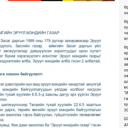
Ө
х
Ө
ху
ч
я
Ө
ө
х
а
х
з
ш
м
“
г
х
3
Ш
да