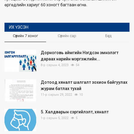
өргөдлийн хариуг 60 хоногт багтаан өгнө.
ИХ ҮЗСЭН
Сүүлийн 7 хоног
Сүүлийн сар
Бүгд
Дорноговь аймгийн Нэгдсэн эмнэлэгт
дараах нарийн мэргэжлийн...
8-р сарын 4, 2023
54
Дотоод хяналт шалгалт зохион байгуулах
журам батлах тухай
11-р сарын 29, 2022
10
5. Халдварын сэргийлэлт, хяналт
1-р сарын 5, 2022
5