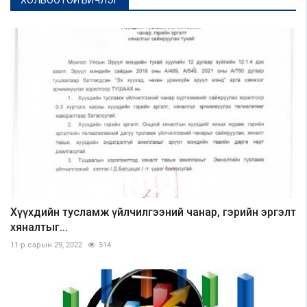
ХОЛБООТОЙ БИЧЛЭГ
Хүүхдийн тусламж үйлчилгээний чанар, гэрийн эргэлт
хяналтыг...
11-р сарын 29, 2022
514