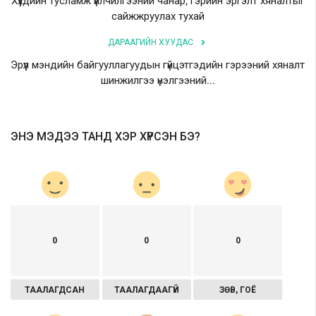
Хүүхдийн тусламж үйлчилгээний чанар, гэрийн эргэлт хяналтыг
сайжжруулах тухай
ДАРААГИЙН ХУУДАС
Эрүүл мэндийн байгууллагуудын гүйцэтгэдийн гэрээний хяналт
шинжилгээ үнэлгээний...
ЭНЭ МЭДЭЭ ТАНД ХЭР ХҮРСЭН БЭ?
0
0
0
ТААЛАГДСАН
ТААЛАГДААГҮЙ
ЗӨВ, ГОЁ