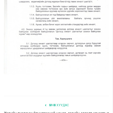
ӨМНӨХ ХУУДАС