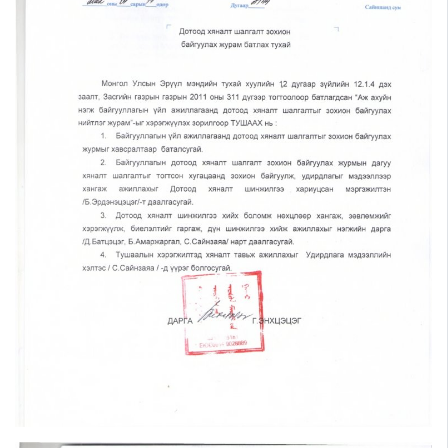
Шилэн данс
Авлига-110