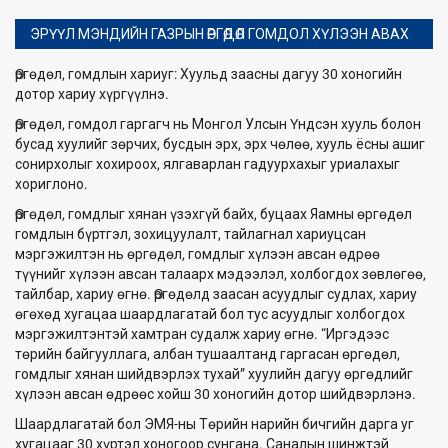
ЭРҮҮЛ МЭНДИЙН ГАЗРЫН ӨРГӨДӨЛ ГОМДОЛ ХҮЛЭЭН АВАХ
Өргөдөл, гомдлын хариуг: Хуульд заасны дагуу 30 хоногийн
дотор хариу хүргүүлнэ.
Өргөдөл, гомдол гаргагч нь Монгол Улсын Үндсэн хууль болон
бусад хуулийг зөрчих, бусдын эрх, эрх чөлөө, хууль ёсны ашиг
сонирхолыг хохироох, ялгаварлан гадуурхахыг уриалахыг
хориглоно.
Өргөдөл, гомдлыг хянан үзэхгүй байх, буцаах Яамны өргөдөл
гомдлын бүртгэл, зохицуулалт, тайлагнал хариуцсан
мэргэжилтэн нь өргөдөл, гомдлыг хүлээн авсан өдрөө
түүнийг хүлээн авсан талаарх мэдээлэл, холбогдох зөвлөгөө,
тайлбар, хариу өгнө. Өргөдөлд заасан асуудлыг судлах, хариу
өгөхөд хугацаа шаардлагатай бол тус асуудлыг холбогдох
мэргэжилтэнтэй хамтран судалж хариу өгнө. “Иргэдээс
төрийн байгууллага, албан тушаалтанд гаргасан өргөдөл,
гомдлыг хянан шийдвэрлэх тухай” хуулийн дагуу өргөдлийг
хүлээн авсан өдрөөс хойш 30 хоногийн дотор шийдвэрлэнэ.
Шаардлагатай бол ЭМЯ-ны Төрийн нарийн бичгийн дарга уг
хугацааг 30 хүртэл хоногоор сунгана. Саналын шинжтэй