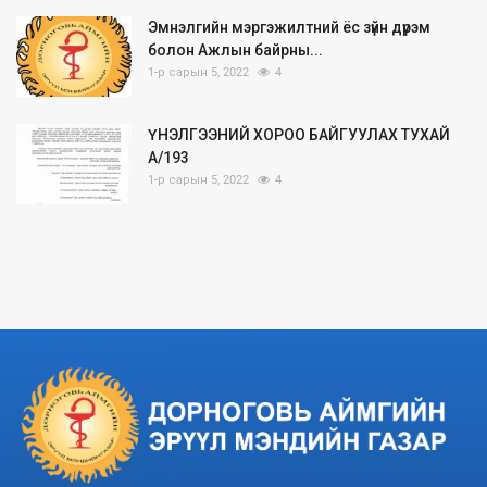
Эмнэлгийн мэргэжилтний ёс зүйн дүрэм
болон Ажлын байрны...
1-р сарын 5, 2022
4
ҮНЭЛГЭЭНИЙ ХОРОО БАЙГУУЛАХ ТУХАЙ
А/193
1-р сарын 5, 2022
4