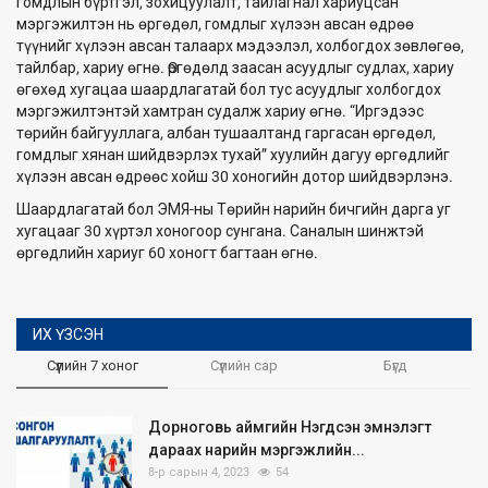
гомдлын бүртгэл, зохицуулалт, тайлагнал хариуцсан
мэргэжилтэн нь өргөдөл, гомдлыг хүлээн авсан өдрөө
түүнийг хүлээн авсан талаарх мэдээлэл, холбогдох зөвлөгөө,
тайлбар, хариу өгнө. Өргөдөлд заасан асуудлыг судлах, хариу
өгөхөд хугацаа шаардлагатай бол тус асуудлыг холбогдох
мэргэжилтэнтэй хамтран судалж хариу өгнө. “Иргэдээс
төрийн байгууллага, албан тушаалтанд гаргасан өргөдөл,
гомдлыг хянан шийдвэрлэх тухай” хуулийн дагуу өргөдлийг
хүлээн авсан өдрөөс хойш 30 хоногийн дотор шийдвэрлэнэ.
Шаардлагатай бол ЭМЯ-ны Төрийн нарийн бичгийн дарга уг
хугацааг 30 хүртэл хоногоор сунгана. Саналын шинжтэй
өргөдлийн хариуг 60 хоногт багтаан өгнө.
ИХ ҮЗСЭН
Сүүлийн 7 хоног
Сүүлийн сар
Бүгд
Дорноговь аймгийн Нэгдсэн эмнэлэгт
дараах нарийн мэргэжлийн...
8-р сарын 4, 2023
54