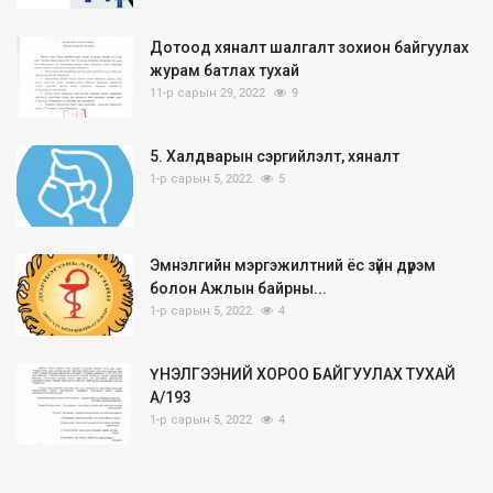
Дотоод хяналт шалгалт зохион байгуулах
журам батлах тухай
11-р сарын 29, 2022
9
5. Халдварын сэргийлэлт, хяналт
1-р сарын 5, 2022
5
Эмнэлгийн мэргэжилтний ёс зүйн дүрэм
болон Ажлын байрны...
1-р сарын 5, 2022
4
ҮНЭЛГЭЭНИЙ ХОРОО БАЙГУУЛАХ ТУХАЙ
А/193
1-р сарын 5, 2022
4