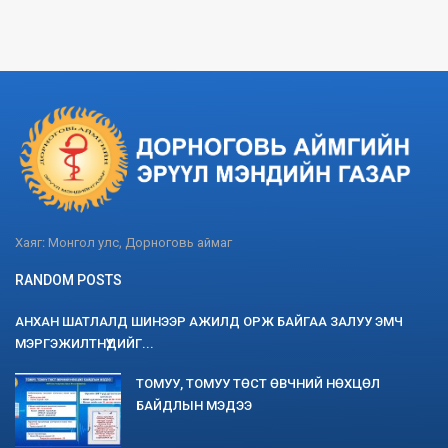
Хаяг: Монгол улс, Дорноговь аймаг
RANDOM POSTS
АНХАН ШАТЛАЛД ШИНЭЭР АЖИЛД ОРЖ БАЙГАА ЗАЛУУ ЭМЧ
МЭРГЭЖИЛТНҮҮДИЙГ...
ТОМУУ, ТОМУУ ТӨСТ ӨВЧНИЙ НӨХЦӨЛ
БАЙДЛЫН МЭДЭЭ