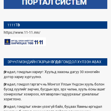
1111ТӨВ
https://www.11-11.mn/
ЭРҮҮЛ МЭНДИЙН ГАЗРЫН ӨРГӨДӨЛ ГОМДОЛ ХҮЛЭЭН АВАХ
Өргөдөл, гомдлын хариуг: Хуульд заасны дагуу 30 хоногийн
дотор хариу хүргүүлнэ.
Өргөдөл, гомдол гаргагч нь Монгол Улсын Үндсэн хууль болон
бусад хуулийг зөрчих, бусдын эрх, эрх чөлөө, хууль ёсны ашиг
сонирхолыг хохироох, ялгаварлан гадуурхахыг уриалахыг
хориглоно.
Өргөдөл, гомдлыг хянан үзэхгүй байх, буцаах Яамны өргөдөл