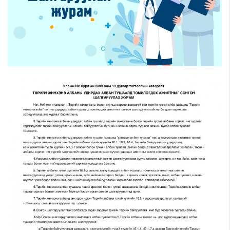
Шилэн данс
Авлига-110