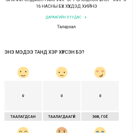
16 НАСНЫ БҮХ ХҮҮХДЭД ХИЙНЭ
ДАРААГИЙН ХУУДАС
Талархал
ЭНЭ МЭДЭЭ ТАНД ХЭР ХҮРСЭН БЭ?
0
0
0
ТААЛАГДСАН
ТААЛАГДААГҮЙ
ЗӨВ, ГОЁ