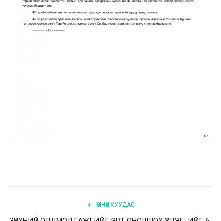
ӨМНӨХ ХУУДАС
ЗҮРХНИЙ ОЛДМОЛ ГАЖГИЙГ ЭРТ ОНОШЛОХ ҮЗЛЭГ"-ИЙГ 6-