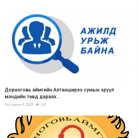
Дорноговь аймгийн Алтанширээ сумын эрүүл
мэндийн төвд дараах...
2-р сарын 9, 2022
181