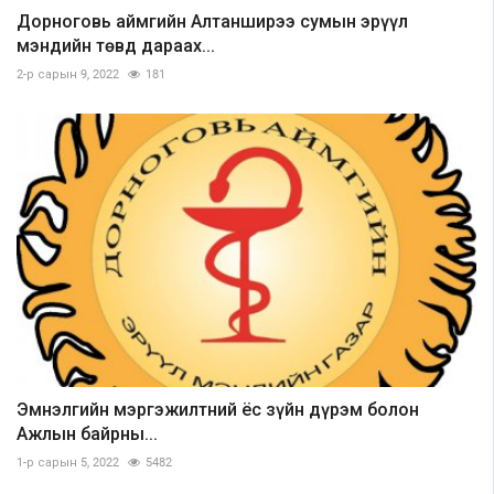
Дорноговь аймгийн Алтанширээ сумын эрүүл
мэндийн төвд дараах...
2-р сарын 9, 2022
181
Эмнэлгийн мэргэжилтний ёс зүйн дүрэм болон
Ажлын байрны...
1-р сарын 5, 2022
5482