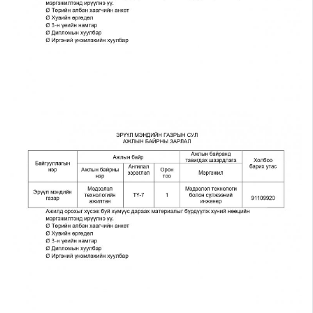
Шилэн данс
Авлига-110