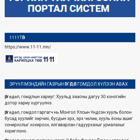
1111ТӨВ
https://www.11-11.mn/
ЭРҮҮЛ МЭНДИЙН ГАЗРЫН ӨРГӨДӨЛ ГОМДОЛ ХҮЛЭЭН АВАХ
Өргөдөл, гомдлын хариуг: Хуульд заасны дагуу 30 хоногийн
дотор хариу хүргүүлнэ.
Өргөдөл, гомдол гаргагч нь Монгол Улсын Үндсэн хууль болон
бусад хуулийг зөрчих, бусдын эрх, эрх чөлөө, хууль ёсны ашиг
сонирхолыг хохироох, ялгаварлан гадуурхахыг уриалахыг
хориглоно.