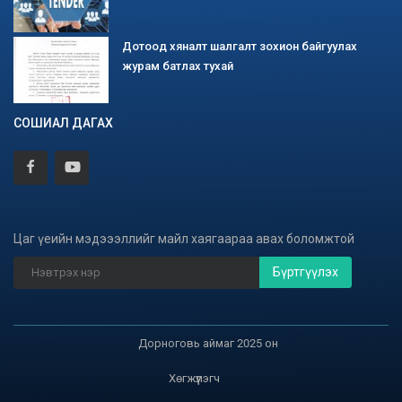
Дотоод хяналт шалгалт зохион байгуулах
журам батлах тухай
СОШИАЛ ДАГАХ
Цаг үеийн мэдэээллийг майл хаягаараа авах боломжтой
Бүртгүүлэх
Дорноговь аймаг 2025 он
Хөгжүүлэгч