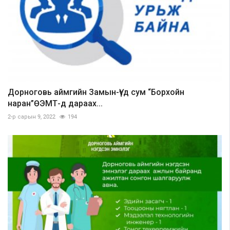
Дорноговь аймгийн Замын-Үүд сум “Борхойн
наран”ӨЭМТ-д дараах...
2-р сарын 9, 2022
194