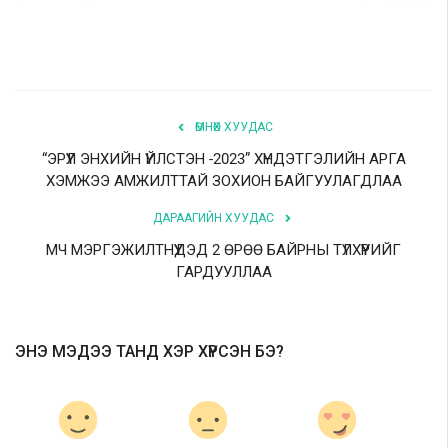
ӨМНӨХ ХУУДАС
“ЭРҮҮЛ ЭНХИЙН ҮЙЛСТЭН -2023” ХҮНДЭТГЭЛИЙН АРГА
ХЭМЖЭЭ АМЖИЛТТАЙ ЗОХИОН БАЙГУУЛАГДЛАА
ДАРААГИЙН ХУУДАС
МЧ МЭРГЭЖИЛТНҮҮДЭД 2 ӨРӨӨ БАЙРНЫ ТҮЛХҮҮРИЙГ
ГАРДУУЛЛАА
ЭНЭ МЭДЭЭ ТАНД ХЭР ХҮРСЭН БЭ?