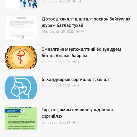
8-р сарын 4, 2023
54
Дотоод хяналт шалгалт зохион байгуулах
журам батлах тухай
11-р сарын 29, 2022
9
Эмнэлгийн мэргэжилтний ёс зүйн дүрэм
болон Ажлын байрны...
1-р сарын 5, 2022
4
5. Халдварын сэргийлэлт, хяналт
1-р сарын 5, 2022
3
Гар, хөл, амны өвчнөөс урьдчилан
сэргийлэх
5-р сарын 2, 2023
3