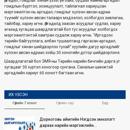
Өргөдөл, гомдлыг хянан үзэхгүй байх, буцаах Яамны өргөдөл
гомдлын бүртгэл, зохицуулалт, тайлагнал хариуцсан
мэргэжилтэн нь өргөдөл, гомдлыг хүлээн авсан өдрөө
түүнийг хүлээн авсан талаарх мэдээлэл, холбогдох зөвлөгөө,
тайлбар, хариу өгнө. Өргөдөлд заасан асуудлыг судлах, хариу
өгөхөд хугацаа шаардлагатай бол тус асуудлыг холбогдох
мэргэжилтэнтэй хамтран судалж хариу өгнө. “Иргэдээс
төрийн байгууллага, албан тушаалтанд гаргасан өргөдөл,
гомдлыг хянан шийдвэрлэх тухай” хуулийн дагуу өргөдлийг
хүлээн авсан өдрөөс хойш 30 хоногийн дотор шийдвэрлэнэ.
Шаардлагатай бол ЭМЯ-ны Төрийн нарийн бичгийн дарга уг
хугацааг 30 хүртэл хоногоор сунгана. Саналын шинжтэй
өргөдлийн хариуг 60 хоногт багтаан өгнө.
ИХ ҮЗСЭН
Сүүлийн 7 хоног
Сүүлийн сар
Бүгд
Дорноговь аймгийн Нэгдсэн эмнэлэгт
дараах нарийн мэргэжлийн...