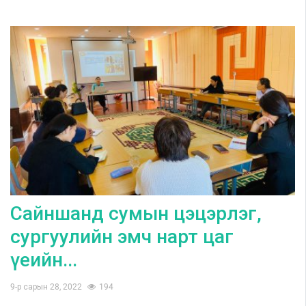
Сайншанд сумын цэцэрлэг,
сургуулийн эмч нарт цаг
үеийн...
9-р сарын 28, 2022
194