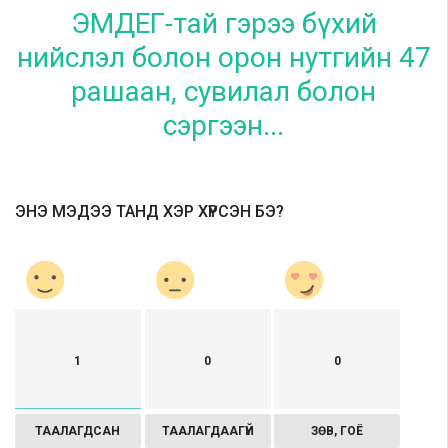
ЭМДЕГ-тай гэрээ бүхий
нийслэл болон орон нутгийн 47
рашаан, сувилал болон
сэргээн...
ЭНЭ МЭДЭЭ ТАНД ХЭР ХҮРСЭН БЭ?
1
0
0
ТААЛАГДСАН
ТААЛАГДААГҮЙ
ЗӨВ, ГОЁ