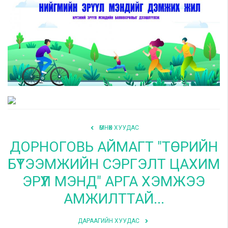
Шилэн данс
Авлига-110
ӨМНӨХ ХУУДАС
ДОРНОГОВЬ АЙМАГТ "ТӨРИЙН
БҮТЭЭМЖИЙН СЭРГЭЛТ ЦАХИМ
ЭРҮҮЛ МЭНД" АРГА ХЭМЖЭЭ
АМЖИЛТТАЙ...
ДАРААГИЙН ХУУДАС