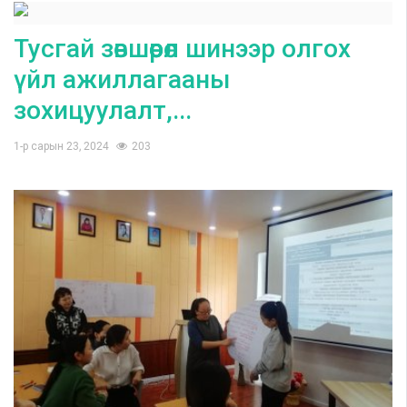
Тусгай зөвшөөрөл шинээр олгох
үйл ажиллагааны
зохицуулалт,...
1-р сарын 23, 2024
203