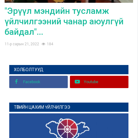
"Эрүүл мэндийн тусламж
үйлчилгээний чанар аюулгүй
байдал"...
11-р сарын 21, 2022
184
ХОЛБОЛТУУД
Facebook
Youtube
ТӨРИЙН ЦАХИМ ҮЙЛЧИЛГЭЭ