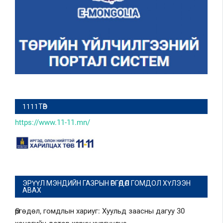
1111ТӨВ
https://www.11-11.mn/
ЭРҮҮЛ МЭНДИЙН ГАЗРЫН ӨРГӨДӨЛ ГОМДОЛ ХҮЛЭЭН
АВАХ
Өргөдөл, гомдлын хариуг: Хуульд заасны дагуу 30