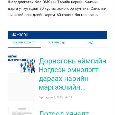
Шаардлагатай бол ЭМЯ-ны Төрийн нарийн бичгийн
дарга уг хугацааг 30 хүртэл хоногоор сунгана. Саналын
шинжтэй өргөдлийн хариуг 60 хоногт багтаан өгнө.
ИХ ҮЗСЭН
Сүүлийн 7 хоног
Сүүлийн сар
Бүгд
Дорноговь аймгийн
Нэгдсэн эмнэлэгт
дараах нарийн
мэргэжлийн...
8-р сарын 4, 2023
54
Дотоод хяналт