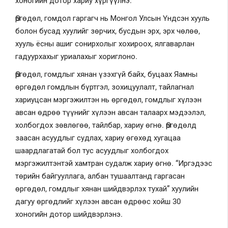
хоногийн дотор хариу хүргүүлнэ.
Өргөдөл, гомдол гаргагч нь Монгол Улсын Үндсэн хууль
болон бусад хуулийг зөрчих, бусдын эрх, эрх чөлөө,
хууль ёсны ашиг сонирхолыг хохироох, ялгаварлан
гадуурхахыг уриалахыг хориглоно.
Өргөдөл, гомдлыг хянан үзэхгүй байх, буцаах Яамны
өргөдөл гомдлын бүртгэл, зохицуулалт, тайлагнал
хариуцсан мэргэжилтэн нь өргөдөл, гомдлыг хүлээн
авсан өдрөө түүнийг хүлээн авсан талаарх мэдээлэл,
холбогдох зөвлөгөө, тайлбар, хариу өгнө. Өргөдөлд
заасан асуудлыг судлах, хариу өгөхөд хугацаа
шаардлагатай бол тус асуудлыг холбогдох
мэргэжилтэнтэй хамтран судалж хариу өгнө. “Иргэдээс
төрийн байгууллага, албан тушаалтанд гаргасан
өргөдөл, гомдлыг хянан шийдвэрлэх тухай” хуулийн
дагуу өргөдлийг хүлээн авсан өдрөөс хойш 30
хоногийн дотор шийдвэрлэнэ.