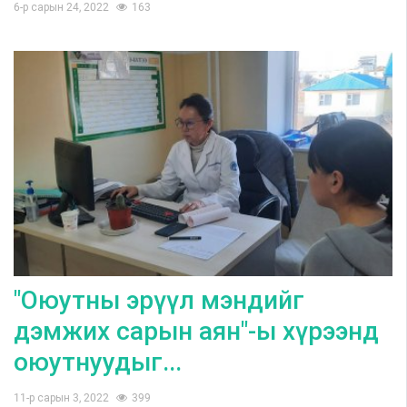
6-р сарын 24, 2022
163
"Оюутны эрүүл мэндийг
дэмжих сарын аян"-ы хүрээнд
оюутнуудыг...
11-р сарын 3, 2022
399