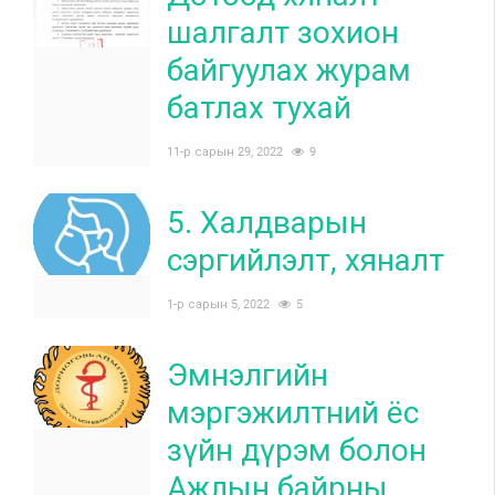
шалгалт зохион
байгуулах журам
батлах тухай
11-р сарын 29, 2022
9
5. Халдварын
сэргийлэлт, хяналт
1-р сарын 5, 2022
5
Эмнэлгийн
мэргэжилтний ёс
зүйн дүрэм болон
Ажлын байрны...