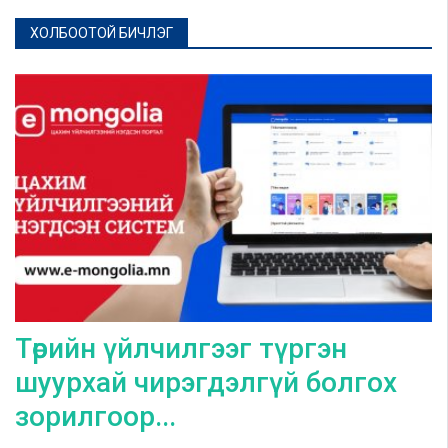
ХОЛБООТОЙ БИЧЛЭГ
Төрийн үйлчилгээг түргэн
шуурхай чирэгдэлгүй болгох
зорилгоор...