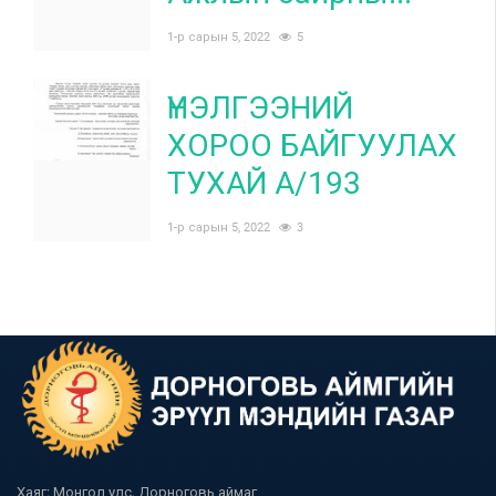
1-р сарын 5, 2022
5
ҮНЭЛГЭЭНИЙ
ХОРОО БАЙГУУЛАХ
ТУХАЙ А/193
1-р сарын 5, 2022
3
Хаяг: Монгол улс, Дорноговь аймаг