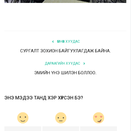
ӨМНӨХ ХУУДАС
СУРГАЛТ ЗОХИОН БАЙГУУЛАГДАЖ БАЙНА.
ДАРААГИЙН ХУУДАС
ЭМИЙН ҮНЭ ШИЛЭН БОЛЛОО.
ЭНЭ МЭДЭЭ ТАНД ХЭР ХҮРСЭН БЭ?