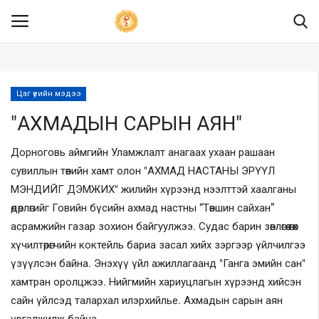
.col-sm-4 {width: 25.333333%;} .col-sm-8 {width: 74.666667%;} .logo-
banner .pull-right a img {width: 100%; height: 130px; vertical-align: top}
Цаг үеийн мэдээ
Нүүр
"АХМАДЫН САРЫН АЯН"
Бидний тухай
Дорноговь аймгийн Уламжлалт анагаах ухаан рашаан
Мэдээ мэдээлэл
сувиллын төвийн хамт олон "АХМАД НАСТАНЫ ЭРҮҮЛ
МЭНДИЙГ ДЭМЖИХ" жилийн хүрээнд нээлттэй хаалганы
Ил тод байдал
өдөрлөгийг Говийн бүсийн ахмад настны “Төвшин сайхан”
асрамжийн газар зохион байгуулжээ. Судас барин зөвлөгөө өгөх
Хууль эрх зүй
хүчилтөрөгчийн коктейль бариа засал хийх зэргээр үйлчилгээ
үзүүлсэн байна. Энэхүү үйл ажиллагаанд "Ганга эмийн сан"
ХЯНАЛТ ШАЛГАЛТ
хамтран оролцжээ. Нийгмийн хариуцлагын хүрээнд хийсэн
сайн үйлсэд талархал илэрхийлье. Ахмадын сарын аян
Төрийн үйлчилгээ
үргэлжилж байна.