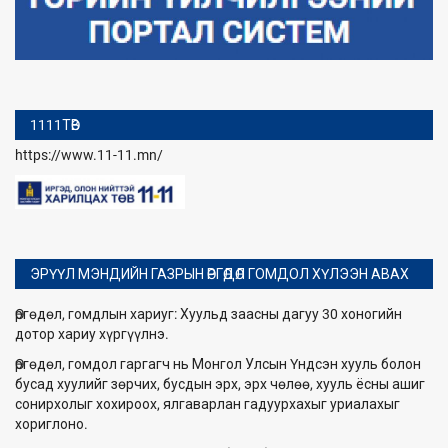
1111ТӨВ
https://www.11-11.mn/
ЭРҮҮЛ МЭНДИЙН ГАЗРЫН ӨРГӨДӨЛ ГОМДОЛ ХҮЛЭЭН АВАХ
Өргөдөл, гомдлын хариуг: Хуульд заасны дагуу 30 хоногийн
дотор хариу хүргүүлнэ.
Өргөдөл, гомдол гаргагч нь Монгол Улсын Үндсэн хууль болон
бусад хуулийг зөрчих, бусдын эрх, эрх чөлөө, хууль ёсны ашиг
сонирхолыг хохироох, ялгаварлан гадуурхахыг уриалахыг
хориглоно.