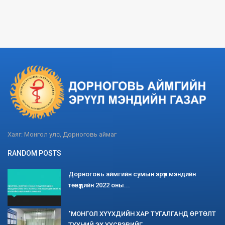
Хаяг: Монгол улс, Дорноговь аймаг
RANDOM POSTS
Дорноговь аймгийн сумын эрүүл мэндийн
төвүүдийн 2022 оны...
"МОНГОЛ ХҮҮХДИЙН ХАР ТУГАЛГАНД ӨРТӨЛТ
ТҮҮНИЙ ЭХ ҮҮСВЭРИЙГ...