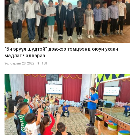
"Би эрүүл шүдтэй" дэвжээ тэмцээнд оюун ухаан
мэдлэг чадвараа...
9-р сарын 28, 2022
158