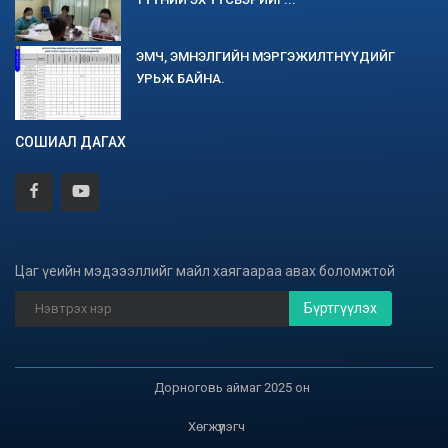
ЭМЧ, ЭМНЭЛГИЙН МЭРГЭЖИЛТНҮҮДИЙГ
УРЬЖ БАЙНА.
СОШИАЛ ДАГАХ
Цаг үеийн мэдэээллийг майл хаягаараа авах боломжтой
Бүртгүүлэх
Дорноговь аймаг 2025 он
Хөгжүүлэгч