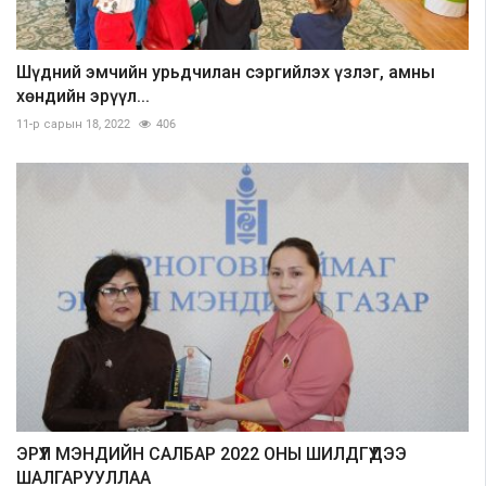
Шүдний эмчийн урьдчилан сэргийлэх үзлэг, амны
хөндийн эрүүл...
11-р сарын 18, 2022
406
ЭРҮҮЛ МЭНДИЙН САЛБАР 2022 ОНЫ ШИЛДГҮҮДЭЭ
ШАЛГАРУУЛЛАА