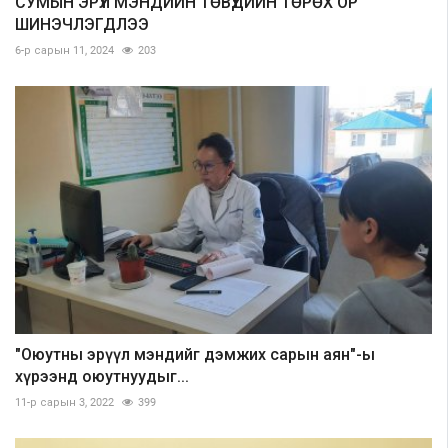
СУМЫН ЭРҮҮЛ МЭНДИЙН ТӨВҮҮДИЙН ТӨРӨХ ОР
ШИНЭЧЛЭГДЛЭЭ
6-р сарын 11, 2024
203
"Оюутны эрүүл мэндийг дэмжих сарын аян"-ы
хүрээнд оюутнуудыг...
11-р сарын 3, 2022
399