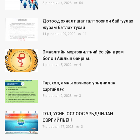
8-р сарын 4, 2023
54
Дотоод хяналт шалгалт зохион байгуулах
журам батлах тухай
11-р сарын 29, 2022
11
Эмнэлгийн мэргэжилтний ёс зүйн дүрэм
болон Ажлын байрны...
1-р сарын 5, 2022
4
Гар, хөл, амны өвчнөөс урьдчилан
сэргийлэх
5-р сарын 2, 2023
3
ГОЛ, УСНЫ ОСЛООС УРЬДЧИЛАН
СЭРГИЙЛЬЕ!!!
7-р сарын 17, 2023
3