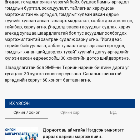
Өргөдөл, гомдлыг хянан үзэхгүй байх, буцаах Яамны өргөдөл
гомдлын бүртгэл, зохицуулалт, тайлагнал хариуцсан
мэргэжилтэн нь өргөдөл, гомдлыг хүлээн авсан өдрөө
түүнийг хүлээн авсан талаарх мэдээлэл, холбогдох зөвлөгөө,
тайлбар, хариу өгнө. Өргөдөлд заасан асуудлыг судлах, хариу
өгөхөд хугацаа шаардлагатай бол тус асуудлыг холбогдох
мэргэжилтэнтэй хамтран судалж хариу өгнө. “Иргэдээс
төрийн байгууллага, албан тушаалтанд гаргасан өргөдөл,
гомдлыг хянан шийдвэрлэх тухай” хуулийн дагуу өргөдлийг
хүлээн авсан өдрөөс хойш 30 хоногийн дотор шийдвэрлэнэ.
Шаардлагатай бол ЭМЯ-ны Төрийн нарийн бичгийн дарга уг
хугацааг 30 хүртэл хоногоор сунгана. Саналын шинжтэй
өргөдлийн хариуг 60 хоногт багтаан өгнө.
ИХ ҮЗСЭН
Сүүлийн 7 хоног
Сүүлийн сар
Бүгд
Дорноговь аймгийн Нэгдсэн эмнэлэгт
дараах нарийн мэргэжлийн...