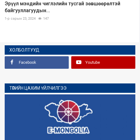
Эрүүл мэндийн чиглэлийн тусгай зөвшөөрөлтэй
байгууллагуудын...
1-р сарын 23, 2024
147
ХОЛБОЛТУУД
Facebook
Youtube
ТӨРИЙН ЦАХИМ ҮЙЛЧИЛГЭЭ