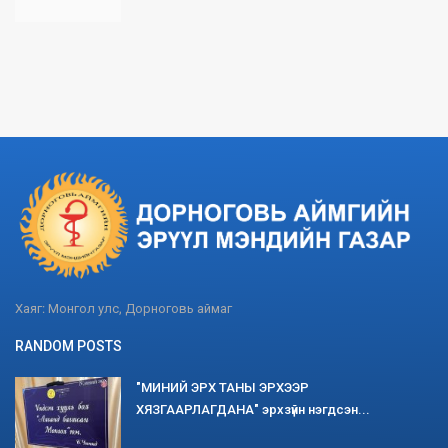
Хаяг: Монгол улс, Дорноговь аймаг
RANDOM POSTS
"МИНИЙ ЭРХ ТАНЫ ЭРХЭЭР
ХЯЗГААРЛАГДАНА" эрхзүйн нэгдсэн...