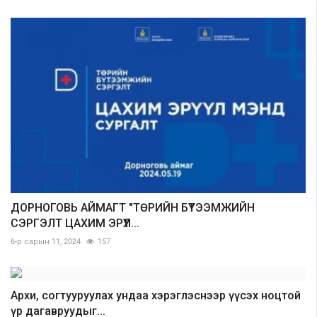
ДОРНОГОВЬ АЙМАГТ "ТӨРИЙН БҮТЭЭМЖИЙН
СЭРГЭЛТ ЦАХИМ ЭРҮҮЛ...
6-р сарын 11, 2024
157
Архи, согтууруулах ундаа хэрэглэснээр үүсэх ноцтой
үр дагавруудыг...