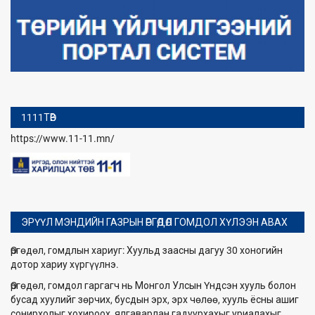
1111ТӨВ
https://www.11-11.mn/
ЭРҮҮЛ МЭНДИЙН ГАЗРЫН ӨРГӨДӨЛ ГОМДОЛ ХҮЛЭЭН АВАХ
Өргөдөл, гомдлын хариуг: Хуульд заасны дагуу 30 хоногийн
дотор хариу хүргүүлнэ.
Өргөдөл, гомдол гаргагч нь Монгол Улсын Үндсэн хууль болон
бусад хуулийг зөрчих, бусдын эрх, эрх чөлөө, хууль ёсны ашиг
сонирхолыг хохироох, ялгаварлан гадуурхахыг уриалахыг