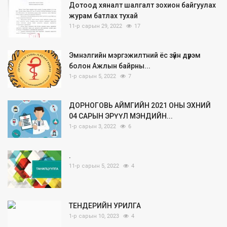
Дотоод хяналт шалгалт зохион байгуулах
журам батлах тухай
11-р сарын 29, 2022
17
Эмнэлгийн мэргэжилтний ёс зүйн дүрэм
болон Ажлын байрны...
1-р сарын 5, 2022
7
ДОРНОГОВЬ АЙМГИЙН 2021 ОНЫ ЭХНИЙ
04 САРЫН ЭРҮҮЛ МЭНДИЙН...
1-р сарын 3, 2022
6
.
11-р сарын 5, 2022
4
ТЕНДЕРИЙН УРИЛГА
1-р сарын 10, 2023
4