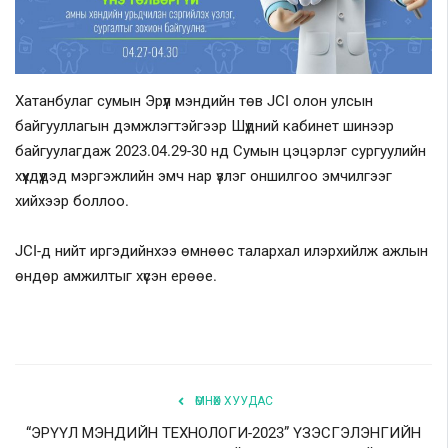
Шилэн данс
Авлига-110
Хатанбулаг сумын Эрүүл мэндийн төв JCI олон улсын
байгууллагын дэмжлэгтэйгээр Шүдний кабинет шинээр
байгуулагдаж 2023.04.29-30 нд Сумын цэцэрлэг сургуулийн
хүүхдүүдэд мэргэжлийн эмч нар үзлэг оншилгоо эмчилгээг
хийхээр боллоо.
JCI-д нийт иргэдийнхээ өмнөөс талархал илэрхийлж ажлын
өндөр амжилтыг хүсэн ерөөе.
ӨМНӨХ ХУУДАС
“ЭРҮҮЛ МЭНДИЙН ТЕХНОЛОГИ-2023” ҮЗЭСГЭЛЭНГИЙН