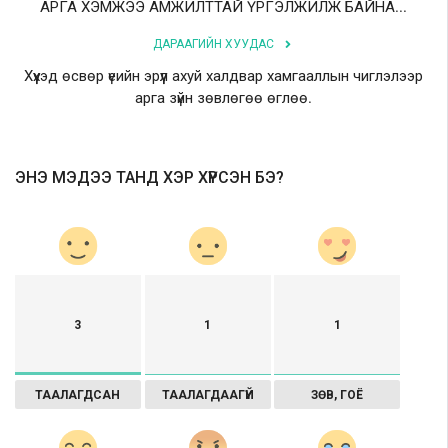
АРГА ХЭМЖЭЭ АМЖИЛТТАЙ ҮРГЭЛЖИЛЖ БАЙНА...
ДАРААГИЙН ХУУДАС
Хүүхэд өсвөр үеийн эрүүл ахуй халдвар хамгааллын чиглэлээр
арга зүйн зөвлөгөө өглөө.
ЭНЭ МЭДЭЭ ТАНД ХЭР ХҮРСЭН БЭ?
3
1
1
ТААЛАГДСАН
ТААЛАГДААГҮЙ
ЗӨВ, ГОЁ