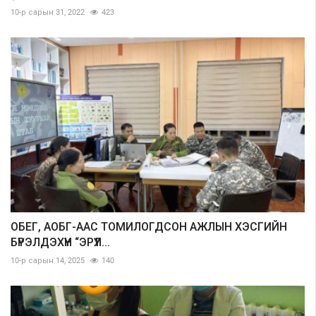
10-р сарын 31, 2022
423
ОБЕГ, АОБГ-ААС ТОМИЛОГДСОН АЖЛЫН ХЭСГИЙН
БҮРЭЛДЭХҮҮН “ЭРҮҮЛ...
10-р сарын 14, 2025
140