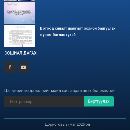
.
Дотоод хяналт шалгалт зохион байгуулах
журам батлах тухай
СОШИАЛ ДАГАХ
Цаг үеийн мэдэээллийг майл хаягаараа авах боломжтой
Бүртгүүлэх
Дорноговь аймаг 2025 он