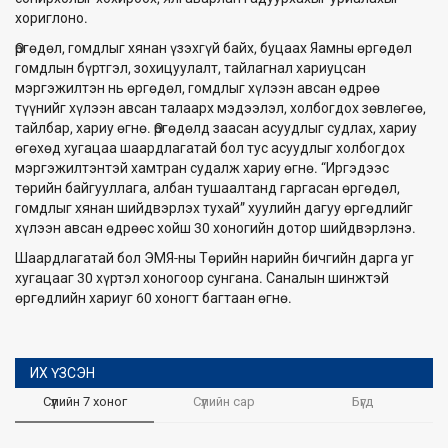
хориглоно.
Өргөдөл, гомдлыг хянан үзэхгүй байх, буцаах Яамны өргөдөл
гомдлын бүртгэл, зохицуулалт, тайлагнал хариуцсан
мэргэжилтэн нь өргөдөл, гомдлыг хүлээн авсан өдрөө
түүнийг хүлээн авсан талаарх мэдээлэл, холбогдох зөвлөгөө,
тайлбар, хариу өгнө. Өргөдөлд заасан асуудлыг судлах, хариу
өгөхөд хугацаа шаардлагатай бол тус асуудлыг холбогдох
мэргэжилтэнтэй хамтран судалж хариу өгнө. “Иргэдээс
төрийн байгууллага, албан тушаалтанд гаргасан өргөдөл,
гомдлыг хянан шийдвэрлэх тухай” хуулийн дагуу өргөдлийг
хүлээн авсан өдрөөс хойш 30 хоногийн дотор шийдвэрлэнэ.
Шаардлагатай бол ЭМЯ-ны Төрийн нарийн бичгийн дарга уг
хугацааг 30 хүртэл хоногоор сунгана. Саналын шинжтэй
өргөдлийн хариуг 60 хоногт багтаан өгнө.
ИХ ҮЗСЭН
Сүүлийн 7 хоног
Сүүлийн сар
Бүгд