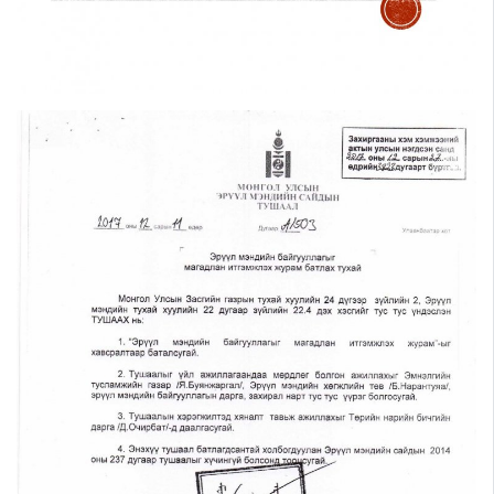
Шилэн данс
Авлига-110