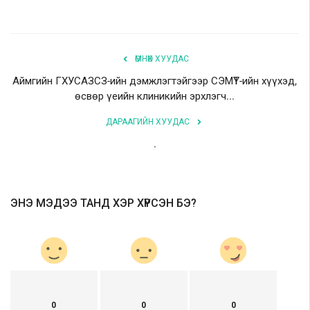
ӨМНӨХ ХУУДАС
Аймгийн ГХУСАЗСЗ-ийн дэмжлэгтэйгээр СЭМҮТ-ийн хүүхэд,
өсвөр үеийн клиникийн эрхлэгч...
ДАРААГИЙН ХУУДАС
.
ЭНЭ МЭДЭЭ ТАНД ХЭР ХҮРСЭН БЭ?
0
0
0