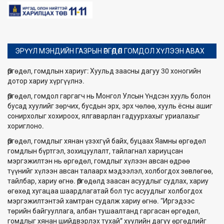
ЭРҮҮЛ МЭНДИЙН ГАЗРЫН ӨРГӨДӨЛ ГОМДОЛ ХҮЛЭЭН АВАХ
Өргөдөл, гомдлын хариуг: Хуульд заасны дагуу 30 хоногийн
дотор хариу хүргүүлнэ.
Өргөдөл, гомдол гаргагч нь Монгол Улсын Үндсэн хууль болон
бусад хуулийг зөрчих, бусдын эрх, эрх чөлөө, хууль ёсны ашиг
сонирхолыг хохироох, ялгаварлан гадуурхахыг уриалахыг
хориглоно.
Өргөдөл, гомдлыг хянан үзэхгүй байх, буцаах Яамны өргөдөл
гомдлын бүртгэл, зохицуулалт, тайлагнал хариуцсан
мэргэжилтэн нь өргөдөл, гомдлыг хүлээн авсан өдрөө
түүнийг хүлээн авсан талаарх мэдээлэл, холбогдох зөвлөгөө,
тайлбар, хариу өгнө. Өргөдөлд заасан асуудлыг судлах, хариу
өгөхөд хугацаа шаардлагатай бол тус асуудлыг холбогдох
мэргэжилтэнтэй хамтран судалж хариу өгнө. “Иргэдээс
төрийн байгууллага, албан тушаалтанд гаргасан өргөдөл,
гомдлыг хянан шийдвэрлэх тухай” хуулийн дагуу өргөдлийг