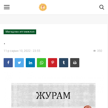
.col-sm-4 {width: 25.333333%;} .col-sm-8 {width: 74.666667%;} .logo-
banner .pull-right a img {width: 100%; height: 130px; vertical-align: top}
Магадлан итгэмжлэл
Нүүр
.
Бидний тухай
11-р сарын 10, 2022 - 23:55
350
Мэдээ мэдээлэл
Ил тод байдал
Хууль эрх зүй
ХЯНАЛТ ШАЛГАЛТ
Төрийн үйлчилгээ