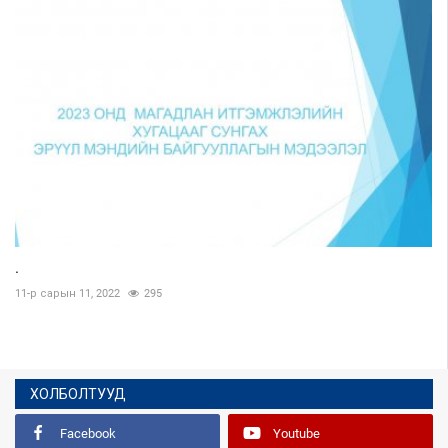
.
11-р сарын 11, 2022
295
ХОЛБОЛТУУД
Facebook
Youtube