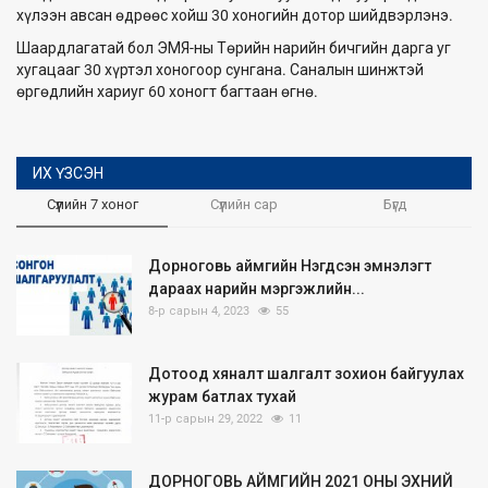
хүлээн авсан өдрөөс хойш 30 хоногийн дотор шийдвэрлэнэ.
Шаардлагатай бол ЭМЯ-ны Төрийн нарийн бичгийн дарга уг
хугацааг 30 хүртэл хоногоор сунгана. Саналын шинжтэй
өргөдлийн хариуг 60 хоногт багтаан өгнө.
ИХ ҮЗСЭН
Сүүлийн 7 хоног
Сүүлийн сар
Бүгд
Дорноговь аймгийн Нэгдсэн эмнэлэгт
дараах нарийн мэргэжлийн...
8-р сарын 4, 2023
55
Дотоод хяналт шалгалт зохион байгуулах
журам батлах тухай
11-р сарын 29, 2022
11
ДОРНОГОВЬ АЙМГИЙН 2021 ОНЫ ЭХНИЙ