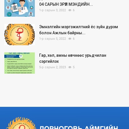
04 САРЫН ЭРҮҮЛ МЭНДИЙН...
1-р сарын 3, 2022
6
Эмнэлгийн мэргэжилтний ёс зүйн дүрэм
болон Ажлын байрны...
1-р сарын 5, 2022
6
Гар, хөл, амны өвчнөөс урьдчилан
сэргийлэх
5-р сарын 2, 2023
5