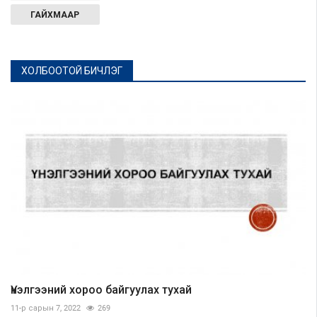
ГАЙХМААР
ХОЛБООТОЙ БИЧЛЭГ
Үнэлгээний хороо байгуулах тухай
11-р сарын 7, 2022
269