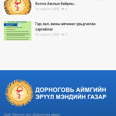
болон Ажлын байрны...
1-р сарын 5, 2022
6
Гар, хөл, амны өвчнөөс урьдчилан
сэргийлэх
5-р сарын 2, 2023
5
Хаяг: Монгол улс, Дорноговь аймаг