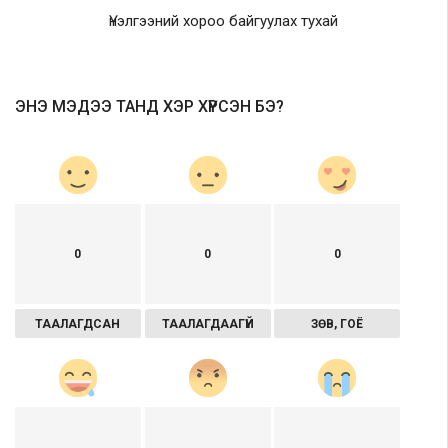
Үнэлгээний хороо байгуулах тухай
ЭНЭ МЭДЭЭ ТАНД ХЭР ХҮРСЭН БЭ?
0
0
0
ТААЛАГДСАН
ТААЛАГДААГҮЙ
ЗӨВ, ГОЁ