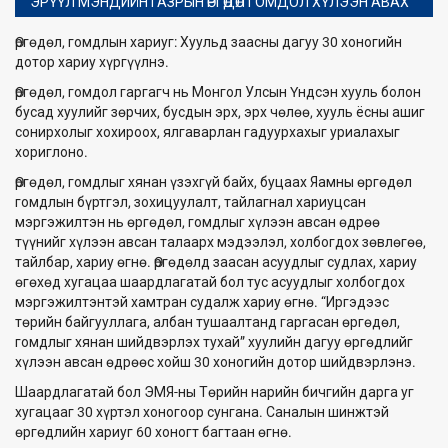
ЭРҮҮЛ МЭНДИЙН ГАЗРЫН ӨРГӨДӨЛ ГОМДОЛ ХҮЛЭЭН АВАХ
Өргөдөл, гомдлын хариуг: Хуульд заасны дагуу 30 хоногийн
дотор хариу хүргүүлнэ.
Өргөдөл, гомдол гаргагч нь Монгол Улсын Үндсэн хууль болон
бусад хуулийг зөрчих, бусдын эрх, эрх чөлөө, хууль ёсны ашиг
сонирхолыг хохироох, ялгаварлан гадуурхахыг уриалахыг
хориглоно.
Өргөдөл, гомдлыг хянан үзэхгүй байх, буцаах Яамны өргөдөл
гомдлын бүртгэл, зохицуулалт, тайлагнал хариуцсан
мэргэжилтэн нь өргөдөл, гомдлыг хүлээн авсан өдрөө
түүнийг хүлээн авсан талаарх мэдээлэл, холбогдох зөвлөгөө,
тайлбар, хариу өгнө. Өргөдөлд заасан асуудлыг судлах, хариу
өгөхөд хугацаа шаардлагатай бол тус асуудлыг холбогдох
мэргэжилтэнтэй хамтран судалж хариу өгнө. “Иргэдээс
төрийн байгууллага, албан тушаалтанд гаргасан өргөдөл,
гомдлыг хянан шийдвэрлэх тухай” хуулийн дагуу өргөдлийг
хүлээн авсан өдрөөс хойш 30 хоногийн дотор шийдвэрлэнэ.
Шаардлагатай бол ЭМЯ-ны Төрийн нарийн бичгийн дарга уг
хугацааг 30 хүртэл хоногоор сунгана. Саналын шинжтэй
өргөдлийн хариуг 60 хоногт багтаан өгнө.