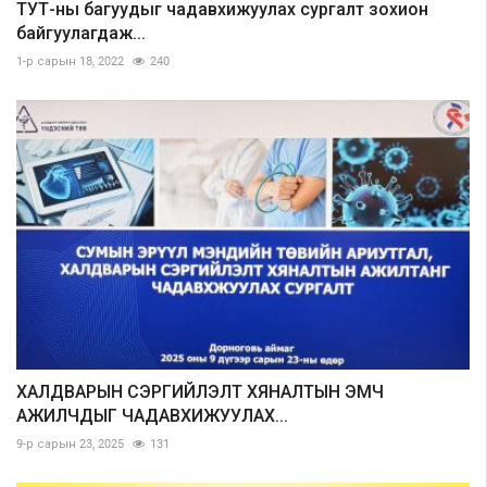
ТУТ-ны багуудыг чадавхижуулах сургалт зохион
байгуулагдаж...
1-р сарын 18, 2022
240
ХАЛДВАРЫН СЭРГИЙЛЭЛТ ХЯНАЛТЫН ЭМЧ
АЖИЛЧДЫГ ЧАДАВХИЖУУЛАХ...
9-р сарын 23, 2025
131