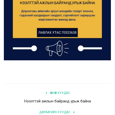
Шилэн данс
Авлига-110
ӨМНӨХ ХУУДАС
Нээлттэй ажлын байранд урьж байна
ДАРААГИЙН ХУУДАС