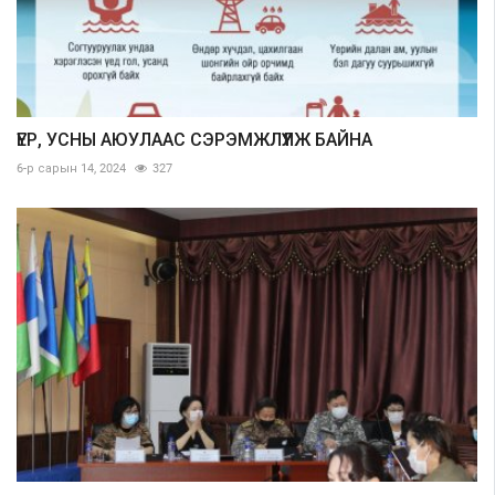
ҮЕР, УСНЫ АЮУЛААС СЭРЭМЖЛҮҮЛЖ БАЙНА
6-р сарын 14, 2024
327