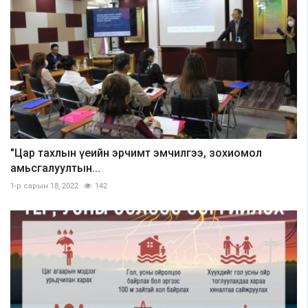
"Цар тахлын үеийн эрчимт эмчилгээ, зохиомол
амьсгалуултын...
1-р сарын 18, 2022
142