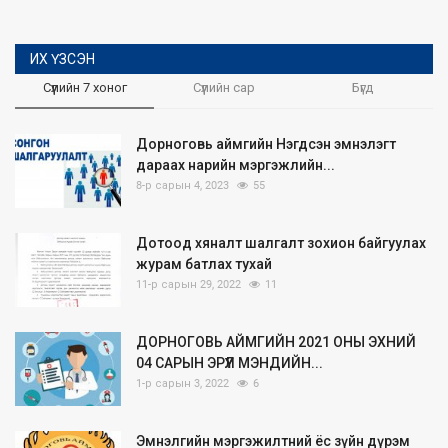
ИХ ҮЗСЭН
Сүүлийн 7 хоног
Сүүлийн сар
Бүгд
Дорноговь аймгийн Нэгдсэн эмнэлэгт
дараах нарийн мэргэжлийн...
8-р сарын 4, 2023
55
Дотоод хяналт шалгалт зохион байгуулах
журам батлах тухай
11-р сарын 29, 2022
11
ДОРНОГОВЬ АЙМГИЙН 2021 ОНЫ ЭХНИЙ
04 САРЫН ЭРҮҮЛ МЭНДИЙН...
1-р сарын 3, 2022
6
Эмнэлгийн мэргэжилтний ёс зүйн дүрэм