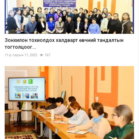
Зонхилон тохиолдох халдварт өвчний тандалтын
тогтолцоог...
11-р сарын 11, 2022
167