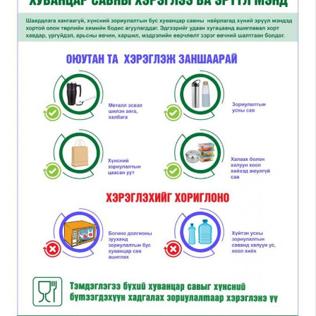
Шилэн данс
Авлига-110