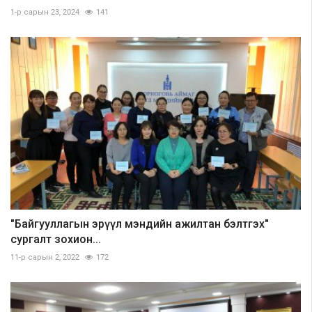
1-р сарын 23, 2024
141
"Байгууллагын эрүүл мэндийн ажилтан бэлтгэх"
сургалт зохион...
11-р сарын 2, 2022
172