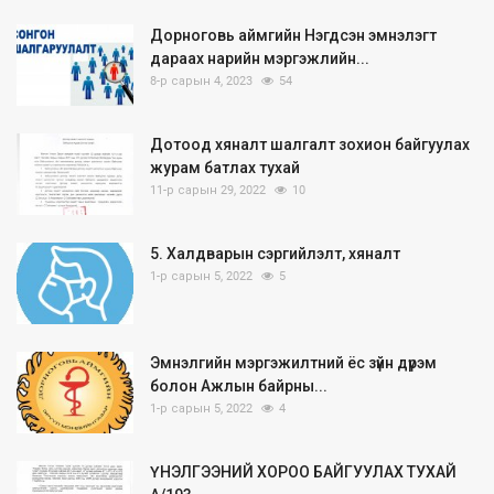
Дорноговь аймгийн Нэгдсэн эмнэлэгт
дараах нарийн мэргэжлийн...
8-р сарын 4, 2023
54
Дотоод хяналт шалгалт зохион байгуулах
журам батлах тухай
11-р сарын 29, 2022
10
5. Халдварын сэргийлэлт, хяналт
1-р сарын 5, 2022
5
Эмнэлгийн мэргэжилтний ёс зүйн дүрэм
болон Ажлын байрны...
1-р сарын 5, 2022
4
ҮНЭЛГЭЭНИЙ ХОРОО БАЙГУУЛАХ ТУХАЙ