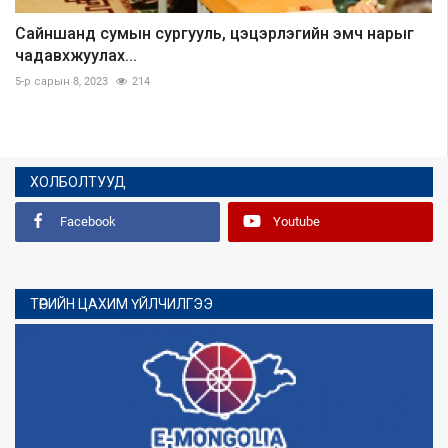
Сайншанд сумын сургууль, цэцэрлэгийн эмч нарыг
чадавхжуулах...
5-р сарын 8, 2023
214
ХОЛБОЛТУУД
Facebook
Youtube
ТӨРИЙН ЦАХИМ ҮЙЛЧИЛГЭЭ