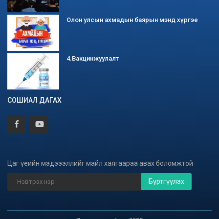
Олон улсын ахмадын баярын мэнд хүргэе
4.Вакцинжуулалт
СОШИАЛ ДАГАХ
Цаг үеийн мэдэээллийг майл хаягаараа авах боломжтой
Бүртгүүлэх