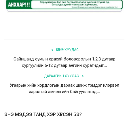
ӨМНӨХ ХУУДАС
Сайншанд сумын ерөнхий боловсролын 1,2,3 дугаар
сургуулийн 6-12 дугаар ангийн сурагчдыг...
ДАРААГИЙН ХУУДАС
Угаарын хийн хордлогын дараах шинж тэмдэг илэрвэл
яаралтай эмнэлгийн байгууллагад...
ЭНЭ МЭДЭЭ ТАНД ХЭР ХҮРСЭН БЭ?