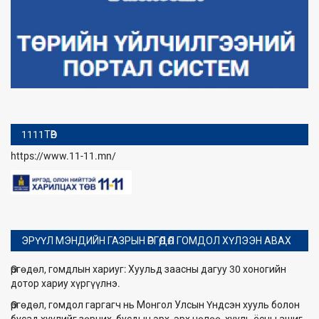
1111ТӨВ
https://www.11-11.mn/
ЭРҮҮЛ МЭНДИЙН ГАЗРЫН ӨРГӨДӨЛ ГОМДОЛ ХҮЛЭЭН АВАХ
Өргөдөл, гомдлын хариуг: Хуульд заасны дагуу 30 хоногийн
дотор хариу хүргүүлнэ.
Өргөдөл, гомдол гаргагч нь Монгол Улсын Үндсэн хууль болон
бусад хуулийг зөрчих, бусдын эрх, эрх чөлөө, хууль ёсны ашиг