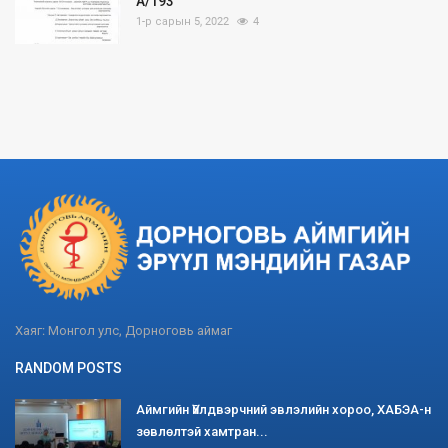
А/193
1-р сарын 5, 2022
4
Хаяг: Монгол улс, Дорноговь аймаг
RANDOM POSTS
Аймгийн Үйлдвэрчний эвлэлийн хороо, ХАБЭА-н
зөвлөлтэй хамтран...