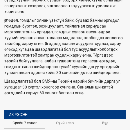
сонирхолыг хохироох, ялгаварлан гадуурхахыг уриалахыг
хориглоно.
Өргөдөл, гомдлыг хянан үзэхгүй байх, буцаах Яамны өргөдөл
гомдлын бүртгэл, зохицуулалт, тайлагнал хариуцсан
мэргэжилтэн нь өргөдөл, гомдлыг хүлээн авсан өдрөө
түүнийг хүлээн авсан талаарх мэдээлэл, холбогдох зөвлөгөө,
тайлбар, хариу өгнө. Өргөдөлд заасан асуудлыг судлах, хариу
өгөхөд хугацаа шаардлагатай бол тус асуудлыг холбогдох
мэргэжилтэнтэй хамтран судалж хариу өгнө. “Иргэдээс
төрийн байгууллага, албан тушаалтанд гаргасан өргөдөл,
гомдлыг хянан шийдвэрлэх тухай” хуулийн дагуу өргөдлийг
хүлээн авсан өдрөөс хойш 30 хоногийн дотор шийдвэрлэнэ.
Шаардлагатай бол ЭМЯ-ны Төрийн нарийн бичгийн дарга уг
хугацааг 30 хүртэл хоногоор сунгана. Саналын шинжтэй
өргөдлийн хариуг 60 хоногт багтаан өгнө.
ИХ ҮЗСЭН
Сүүлийн 7 хоног
Сүүлийн сар
Бүгд