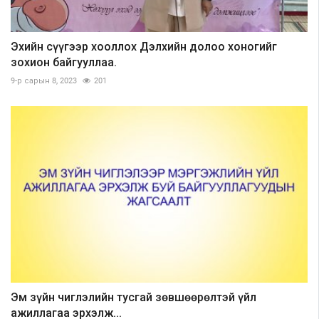
Эхийн сүүгээр хооллох Дэлхийн долоо хоногийг
зохион байгууллаа.
9-р сарын 8, 2023
201
Эм зүйн чиглэлийн тусгай зөвшөөрөлтэй үйл
ажиллагаа эрхэлж...