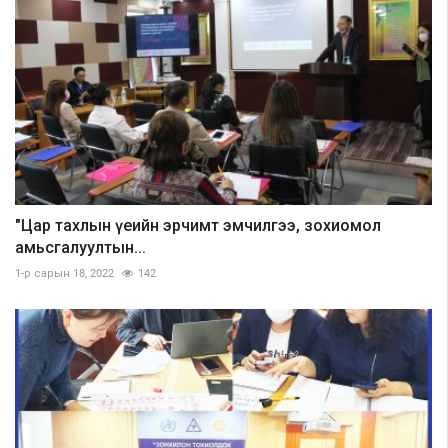
"Цар тахлын үеийн эрчимт эмчилгээ, зохиомол
амьсгалуултын...
1-р сарын 18, 2022
142