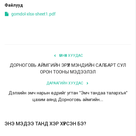
Файлууд
Шилэн данс
gomdol-xlsx-sheet1.pdf
Авлига-110
ӨМНӨХ ХУУДАС
ДОРНОГОВЬ АЙМГИЙН ЭРҮҮЛ МЭНДИЙН САЛБАРТ СУЛ
ОРОН ТООНЫ МЭДЭЭЛЭЛ
ДАРААГИЙН ХУУДАС
Дэлхийн эмч нарын өдрийг угтан "Эмч тандаа талархъя"
цахим аянд Дорноговь аймгийн...
ЭНЭ МЭДЭЭ ТАНД ХЭР ХҮРСЭН БЭ?