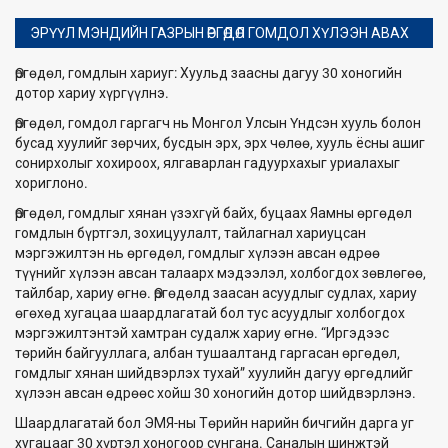
ЭРҮҮЛ МЭНДИЙН ГАЗРЫН ӨРГӨДӨЛ ГОМДОЛ ХҮЛЭЭН АВАХ
Өргөдөл, гомдлын хариуг: Хуульд заасны дагуу 30 хоногийн
дотор хариу хүргүүлнэ.
Өргөдөл, гомдол гаргагч нь Монгол Улсын Үндсэн хууль болон
бусад хуулийг зөрчих, бусдын эрх, эрх чөлөө, хууль ёсны ашиг
сонирхолыг хохироох, ялгаварлан гадуурхахыг уриалахыг
хориглоно.
Өргөдөл, гомдлыг хянан үзэхгүй байх, буцаах Яамны өргөдөл
гомдлын бүртгэл, зохицуулалт, тайлагнал хариуцсан
мэргэжилтэн нь өргөдөл, гомдлыг хүлээн авсан өдрөө
түүнийг хүлээн авсан талаарх мэдээлэл, холбогдох зөвлөгөө,
тайлбар, хариу өгнө. Өргөдөлд заасан асуудлыг судлах, хариу
өгөхөд хугацаа шаардлагатай бол тус асуудлыг холбогдох
мэргэжилтэнтэй хамтран судалж хариу өгнө. “Иргэдээс
төрийн байгууллага, албан тушаалтанд гаргасан өргөдөл,
гомдлыг хянан шийдвэрлэх тухай” хуулийн дагуу өргөдлийг
хүлээн авсан өдрөөс хойш 30 хоногийн дотор шийдвэрлэнэ.
Шаардлагатай бол ЭМЯ-ны Төрийн нарийн бичгийн дарга уг
хугацааг 30 хүртэл хоногоор сунгана. Саналын шинжтэй