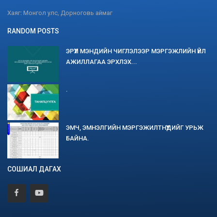
Хаяг: Монгол улс, Дорноговь аймаг
RANDOM POSTS
ЭРҮҮЛ МЭНДИЙН ЧИГЛЭЛЭЭР МЭРГЭЖЛИЙН ҮЙЛ
АЖИЛЛАГАА ЭРХЛЭХ...
.
ЭМЧ, ЭМНЭЛГИЙН МЭРГЭЖИЛТНҮҮДИЙГ УРЬЖ
БАЙНА.
СОШИАЛ ДАГАХ