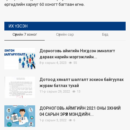
өргөдлийн хариуг 60 хоногт багтаан өгнө.
ИХ ҮЗСЭН
Сүүлийн 7 хоног
Сүүлийн сар
Бүгд
Дорноговь аймгийн Нэгдсэн эмнэлэгт
дараах нарийн мэргэжлийн...
8-р сарын 4, 2023
55
Дотоод хяналт шалгалт зохион байгуулах
журам батлах тухай
11-р сарын 29, 2022
13
ДОРНОГОВЬ АЙМГИЙН 2021 ОНЫ ЭХНИЙ
04 САРЫН ЭРҮҮЛ МЭНДИЙН...
1-р сарын 3, 2022
6