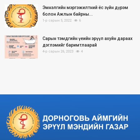
Эмнэлгийн мэргэжилтний ёс зүйн дүрэм
болон Ажлын байрны...
1-р сарын 5, 2022
6
Сарын тэмдгийн үеийн эрүүл ахуйн дараах
дэглэмийг баримтлаарай
4-р сарын 26, 2023
4