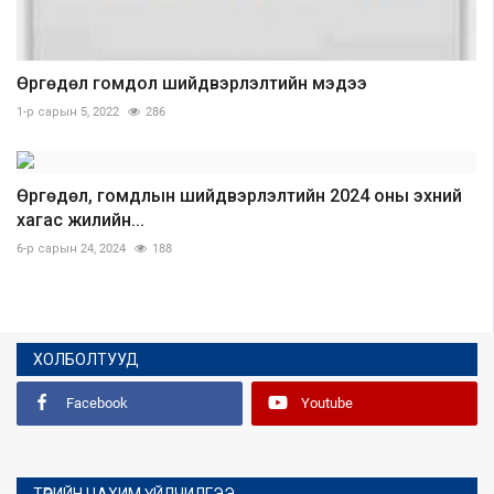
Өргөдөл гомдол шийдвэрлэлтийн мэдээ
1-р сарын 5, 2022
286
Өргөдөл, гомдлын шийдвэрлэлтийн 2024 оны эхний
хагас жилийн...
6-р сарын 24, 2024
188
ХОЛБОЛТУУД
Facebook
Youtube
ТӨРИЙН ЦАХИМ ҮЙЛЧИЛГЭЭ