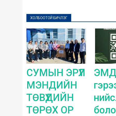
ХОЛБООТОЙ БИЧЛЭГ
СУМЫН ЭРҮҮЛ
ЭМД
МЭНДИЙН
гэрэ
ТӨВҮҮДИЙН
нийс
ТӨРӨХ ОР
боло