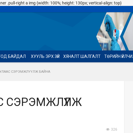
 .pull-right a img {width: 100%; height: 130px; vertical-align: top}
ТОД БАЙДАЛ
ХУУЛЬ ЭРХ ЗҮЙ
ХЯНАЛТ ШАЛГАЛТ
ТӨРИЙН ҮЙЛЧ
ЮУЛААС СЭРЭМЖЛҮҮЛЖ БАЙНА
С СЭРЭМЖЛҮҮЛЖ
326