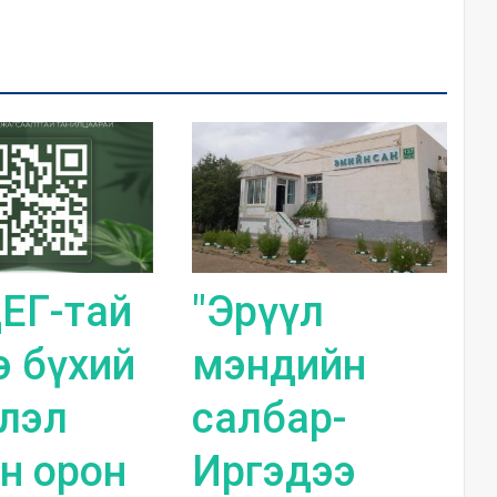
ЕГ-тай
"Эрүүл
э бүхий
мэндийн
лэл
салбар-
н орон
Иргэдээ