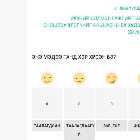
ӨМНӨХ ХУУД
ЗҮРХНИЙ ОЛДМОЛ ГАЖГИЙГ Э
ОНОШЛОХ ҮЗЛЭГ"-ИЙГ 6-16 НАСНЫ БҮХ ХҮҮХД
ХИЙ
ЭНЭ МЭДЭЭ ТАНД ХЭР ХҮРСЭН БЭ?
0
0
0
ТААЛАГДСАН
ТААЛАГДААГҮ
ЗӨВ, ГОЁ
ИН
Й