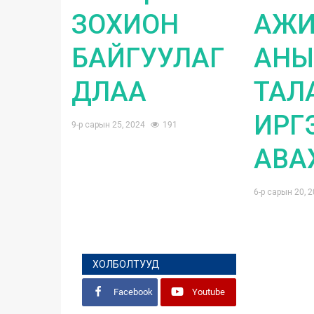
ЗОХИОН
АЖИ
БАЙГУУЛАГ
АНЫ
ДЛАА
ТАЛ
ИРГ
9-р сарын 25, 2024
191
АВАХ
6-р сарын 20, 
ХОЛБОЛТУУД
Facebook
Youtube