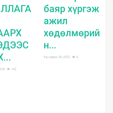
ЛЛАГА
баяр хүргэж
ажил
ААРХ
хөдөлмөрий
ЭДЭЭС
н...
...
9-р сарын 28, 2022
0
2024
142