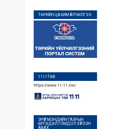
ТӨРИЙН ЦАХИМ ҮЙЛЧИЛГЭЭ
1111ТӨВ
https://www.11-11.mn/
ЭРҮҮЛ МЭНДИЙН ГАЗРЫН
ӨРГӨДӨЛ ГОМДОЛ ХҮЛЭЭН
АВАХ