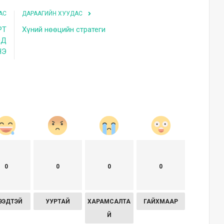
АС
ДАРААГИЙН ХУУДАС
РТ
Хүний нөөцийн стратеги
ЭД
НЭ
0
0
0
0
ЭЭДТЭЙ
УУРТАЙ
ХАРАМСАЛТА
ГАЙХМААР
Й