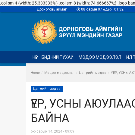
.col-sm-4 {width: 25.333333%;} .col-sm-8 {width: 74.666667%;} .logo-banner
Дорноговь аймаг
08 сарын 07 өдөр | 01:32
НҮҮР
БИДНИЙ ТУХАЙ
МЭДЭЭ МЭДЭЭЛЭЛ
ИЛ 
Home
Мэдээ мэдээлэл
Цаг үеийн мэдээ
ҮЕР, УСНЫ А
Цаг үеийн мэдээ
ҮЕР, УСНЫ АЮУЛАА
БАЙНА
6-р сарын 14, 2024 - 09:09