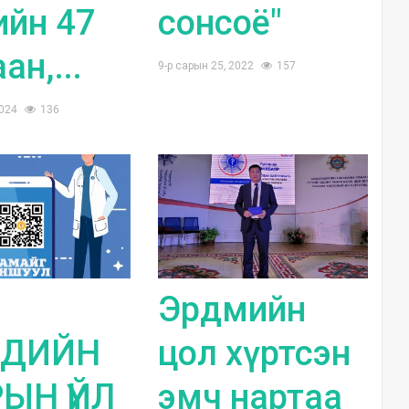
ийн 47
сонсоё"
ан,...
9-р сарын 25, 2022
157
2024
136
Эрдмийн
ДИЙН
цол хүртсэн
ЫН ҮЙЛ
эмч нартаа