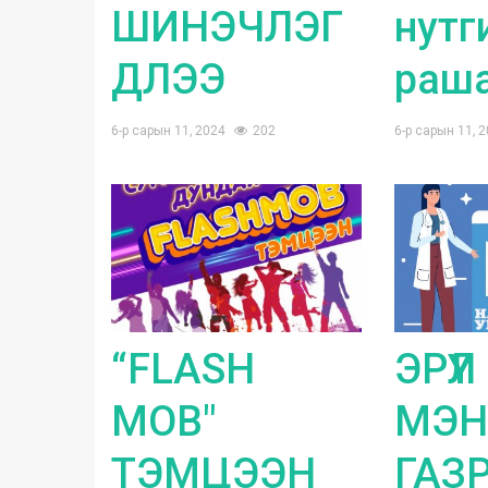
ШИНЭЧЛЭГ
нутг
ДЛЭЭ
раша
6-р сарын 11, 2024
202
6-р сарын 11, 
“FLASH
ЭРҮҮЛ
MOB"
МЭН
ТЭМЦЭЭН
ГАЗР