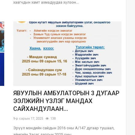
хаагчдын хамт ахмадуудаа хүлээн...
ЯВУУЛЫН АМБУЛАТОРЫН 3 ДУГААР
ЭЭЛЖИЙН ҮЗЛЭГ МАНДАХ
САЙХАНДУЛААН...
9-р сарын 17, 2025
138
Эрүүл мэндийн сайдын 2016 оны А/147 дугаар тушаал,
аймгийн Засаг даргын 2025 оны...