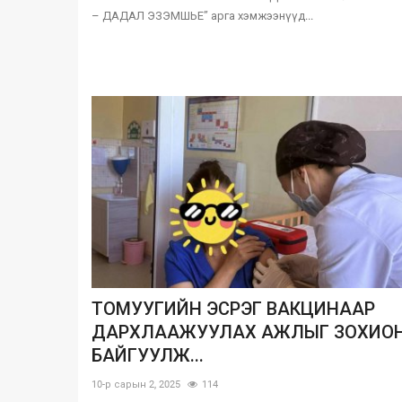
– ДАДАЛ ЭЗЭМШЬЕ” арга хэмжээнүүд...
ТОМУУГИЙН ЭСРЭГ ВАКЦИНААР
ДАРХЛААЖУУЛАХ АЖЛЫГ ЗОХИО
БАЙГУУЛЖ...
10-р сарын 2, 2025
114