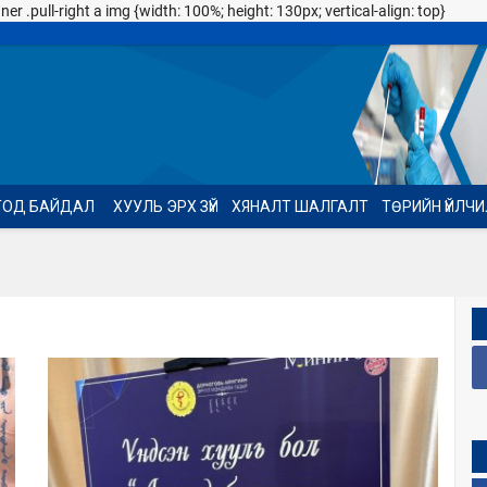
 .pull-right a img {width: 100%; height: 130px; vertical-align: top}
ТОД БАЙДАЛ
ХУУЛЬ ЭРХ ЗҮЙ
ХЯНАЛТ ШАЛГАЛТ
ТӨРИЙН ҮЙЛЧ