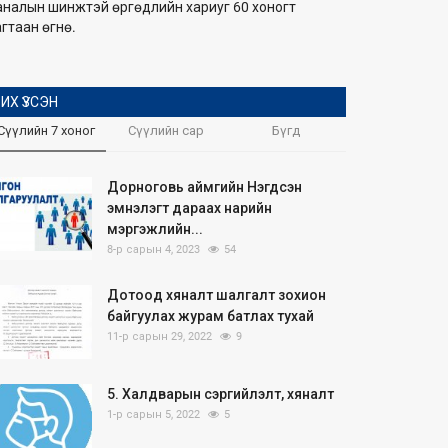
аналын шинжтэй өргөдлийн хариуг 60 хоногт
гтаан өгнө.
ИХ ҮЗСЭН
Сүүлийн 7 хоног
Сүүлийн сар
Бүгд
Дорноговь аймгийн Нэгдсэн
эмнэлэгт дараах нарийн
мэргэжлийн...
8-р сарын 4, 2023
54
Дотоод хяналт шалгалт зохион
байгуулах журам батлах тухай
11-р сарын 29, 2022
9
5. Халдварын сэргийлэлт, хяналт
1-р сарын 5, 2022
5