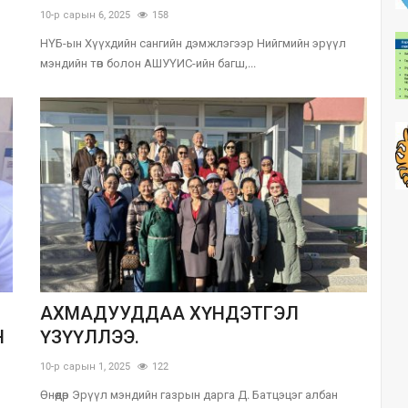
10-р сарын 6, 2025
158
НҮБ-ын Хүүхдийн сангийн дэмжлэгээр Нийгмийн эрүүл
мэндийн төв болон АШУҮИС-ийн багш,...
АХМАДУУДДАА ХҮНДЭТГЭЛ
Н
ҮЗҮҮЛЛЭЭ.
10-р сарын 1, 2025
122
Өнөөдөр Эрүүл мэндийн газрын дарга Д. Батцэцэг албан