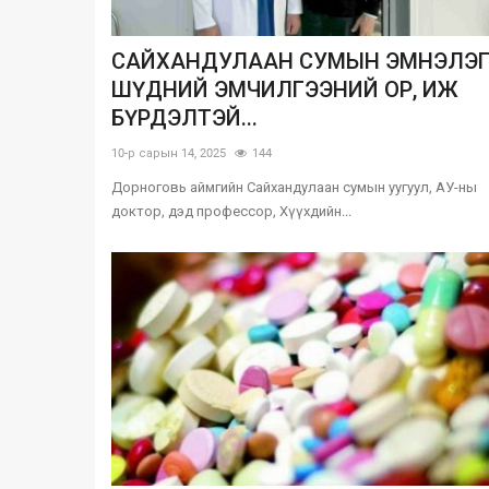
САЙХАНДУЛААН СУМЫН ЭМНЭЛЭ
ШҮДНИЙ ЭМЧИЛГЭЭНИЙ ОР, ИЖ
БҮРДЭЛТЭЙ...
10-р сарын 14, 2025
144
Дорноговь аймгийн Сайхандулаан сумын уугуул, АУ-ны
доктор, дэд профессор, Хүүхдийн...