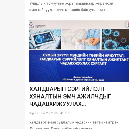
Улирлын томуугийн эсрэг вакцинаар жирэмсэн
эмэгтэйчүүд, эрүүл мэндийн байгууллагын...
ХАЛДВАРЫН СЭРГИЙЛЭЛТ
ХЯНАЛТЫН ЭМЧ АЖИЛЧДЫГ
ЧАДАВХИЖУУЛАХ...
9-р сарын 23, 2025
131
Халдварт өвчин судлалын үндэсний төвтэй хамтран
Дорноговь, Говьсүмбэр аймгуудын...