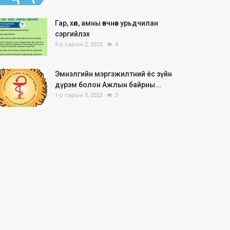
Гар, хөл, амны өвчнөөс урьдчилан
сэргийлэх
5-р сарын 2, 2023
4
Эмнэлгийн мэргэжилтний ёс зүйн
дүрэм болон Ажлын байрны...
1-р сарын 5, 2022
3