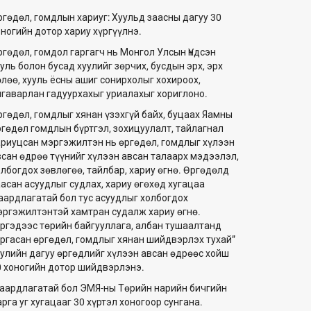
ргөдөл, гомдлын хариуг: Хуульд заасны дагуу 30
оногийн дотор хариу хүргүүлнэ.
ргөдөл, гомдол гаргагч нь Монгол Улсын Үндсэн
уль болон бусад хуулийг зөрчих, бусдын эрх, эрх
өлөө, хууль ёсны ашиг сонирхолыг хохироох,
лгаварлан гадуурхахыг уриалахыг хориглоно.
ргөдөл, гомдлыг хянан үзэхгүй байх, буцаах Яамны
ргөдөл гомдлын бүртгэл, зохицуулалт, тайлагнал
ариуцсан мэргэжилтэн нь өргөдөл, гомдлыг хүлээн
всан өдрөө түүнийг хүлээн авсан талаарх мэдээлэл,
олбогдох зөвлөгөө, тайлбар, хариу өгнө. Өргөдөлд
аасан асуудлыг судлах, хариу өгөхөд хугацаа
аардлагатай бол тус асуудлыг холбогдох
эргэжилтэнтэй хамтран судалж хариу өгнө.
Иргэдээс төрийн байгууллага, албан тушаалтанд
аргасан өргөдөл, гомдлыг хянан шийдвэрлэх тухай”
уулийн дагуу өргөдлийг хүлээн авсан өдрөөс хойш
0 хоногийн дотор шийдвэрлэнэ.
аардлагатай бол ЭМЯ-ны Төрийн нарийн бичгийн
рга уг хугацааг 30 хүртэл хоногоор сунгана.