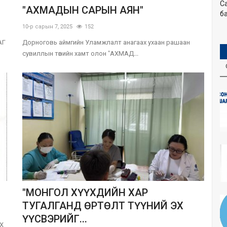
С
"АХМАДЫН САРЫН АЯН"
ба
10-р сарын 7, 2025
152
АГ
Дорноговь аймгийн Уламжлалт анагаах ухаан рашаан
сувиллын төвийн хамт олон "АХМАД...
"МОНГОЛ ХҮҮХДИЙН ХАР
ТУГАЛГАНД ӨРТӨЛТ ТҮҮНИЙ ЭХ
ҮҮСВЭРИЙГ...
Х