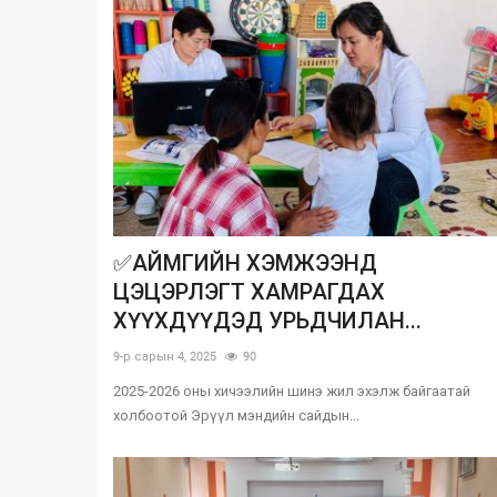
✅АЙМГИЙН ХЭМЖЭЭНД
ЦЭЦЭРЛЭГТ ХАМРАГДАХ
ХҮҮХДҮҮДЭД УРЬДЧИЛАН...
9-р сарын 4, 2025
90
2025-2026 оны хичээлийн шинэ жил эхэлж байгаатай
холбоотой Эрүүл мэндийн сайдын...