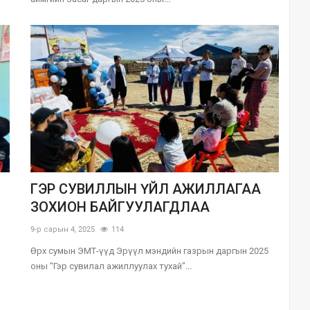
ГЭР СУВИЛЛЫН ҮЙЛ АЖИЛЛАГАА
ЗОХИОН БАЙГУУЛАГДЛАА
9-р сарын 4, 2025
114
Өрх сумын ЭМТ-үүд Эрүүл мэндийн газрын даргын 2025
оны “Гэр сувилал ажиллуулах тухай”...