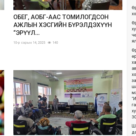
Ө
х
Г
ОБЕГ, АОБГ-ААС ТОМИЛОГДСОН
Ө
АЖЛЫН ХЭСГИЙН БҮРЭЛДЭХҮҮН
ху
“ЭРҮҮЛ...
ч
я
10-р сарын 14, 2025
140
Ө
ө
х
а
х
з
ш
м
“
г
х
3
Ш
да