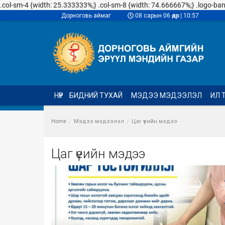
.col-sm-4 {width: 25.333333%;} .col-sm-8 {width: 74.666667%;} .logo-banner
Дорноговь аймаг
08 сарын 06 өдөр | 10:57
НҮҮР
БИДНИЙ ТУХАЙ
МЭДЭЭ МЭДЭЭЛЭЛ
ИЛ 
Home
Мэдээ мэдээлэл
Цаг үеийн мэдээ
Цаг үеийн мэдээ