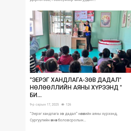
"ЭЕРЭГ ХАНДЛАГА-ЗӨВ ДАДАЛ"
НӨЛӨӨЛЛИЙН АЯНЫ ХҮРЭЭНД "
БИ...
9-р сарын 17, 2025
126
“Эерэг хандлага зөв дадал” нөлөөлийн аяны хүрээнд,
Сургуулийн өмнөх боловсролын...