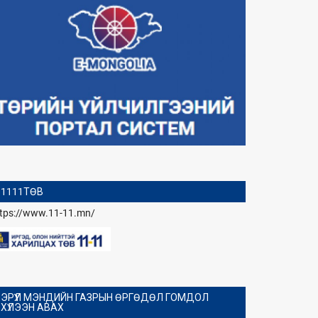
1111ТӨВ
ttps://www.11-11.mn/
ЭРҮҮЛ МЭНДИЙН ГАЗРЫН ӨРГӨДӨЛ ГОМДОЛ
ХҮЛЭЭН АВАХ