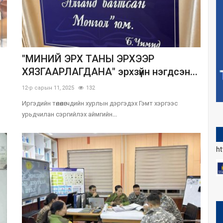
"МИНИЙ ЭРХ ТАНЫ ЭРХЭЭР
ХЯЗГААРЛАГДАНА" эрхзүйн нэгдсэн...
12-р сарын 11, 2025
132
Иргэдийн төлөөлөгчдийн хурлын дэргэдэх Гэмт хэргээс
урьдчилан сэргийлэх аймгийн...
h