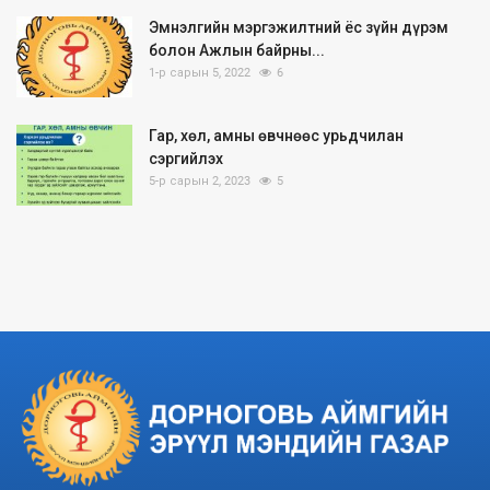
Эмнэлгийн мэргэжилтний ёс зүйн дүрэм
болон Ажлын байрны...
1-р сарын 5, 2022
6
Гар, хөл, амны өвчнөөс урьдчилан
сэргийлэх
5-р сарын 2, 2023
5