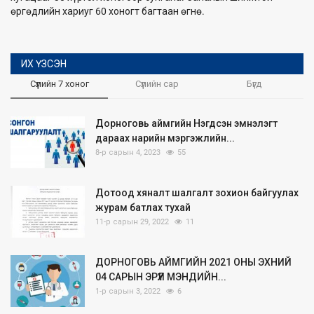
өргөдлийн хариуг 60 хоногт багтаан өгнө.
ИХ ҮЗСЭН
Сүүлийн 7 хоног
Сүүлийн сар
Бүгд
Дорноговь аймгийн Нэгдсэн эмнэлэгт
дараах нарийн мэргэжлийн...
8-р сарын 4, 2023
55
Дотоод хяналт шалгалт зохион байгуулах
журам батлах тухай
11-р сарын 29, 2022
11
ДОРНОГОВЬ АЙМГИЙН 2021 ОНЫ ЭХНИЙ
04 САРЫН ЭРҮҮЛ МЭНДИЙН...
1-р сарын 3, 2022
6