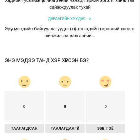
Хүүхдийн тусламж үйлчилгээний чанар, гэрийн эргэлт хяналтыг
сайжжруулах тухай
ДАРААГИЙН ХУУДАС
Эрүүл мэндийн байгууллагуудын гүйцэтгэдийн гэрээний хяналт
шинжилгээ үнэлгээний...
ЭНЭ МЭДЭЭ ТАНД ХЭР ХҮРСЭН БЭ?
0
0
0
ТААЛАГДСАН
ТААЛАГДААГҮЙ
ЗӨВ, ГОЁ