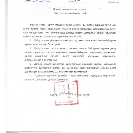
Шилэн данс
Авлига-110