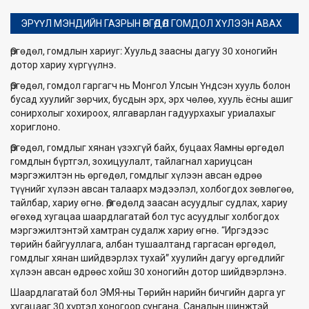
ЭРҮҮЛ МЭНДИЙН ГАЗРЫН ӨРГӨДӨЛ ГОМДОЛ ХҮЛЭЭН АВАХ
Өргөдөл, гомдлын хариуг: Хуульд заасны дагуу 30 хоногийн
дотор хариу хүргүүлнэ.
Өргөдөл, гомдол гаргагч нь Монгол Улсын Үндсэн хууль болон
бусад хуулийг зөрчих, бусдын эрх, эрх чөлөө, хууль ёсны ашиг
сонирхолыг хохироох, ялгаварлан гадуурхахыг уриалахыг
хориглоно.
Өргөдөл, гомдлыг хянан үзэхгүй байх, буцаах Яамны өргөдөл
гомдлын бүртгэл, зохицуулалт, тайлагнал хариуцсан
мэргэжилтэн нь өргөдөл, гомдлыг хүлээн авсан өдрөө
түүнийг хүлээн авсан талаарх мэдээлэл, холбогдох зөвлөгөө,
тайлбар, хариу өгнө. Өргөдөлд заасан асуудлыг судлах, хариу
өгөхөд хугацаа шаардлагатай бол тус асуудлыг холбогдох
мэргэжилтэнтэй хамтран судалж хариу өгнө. “Иргэдээс
төрийн байгууллага, албан тушаалтанд гаргасан өргөдөл,
гомдлыг хянан шийдвэрлэх тухай” хуулийн дагуу өргөдлийг
хүлээн авсан өдрөөс хойш 30 хоногийн дотор шийдвэрлэнэ.
Шаардлагатай бол ЭМЯ-ны Төрийн нарийн бичгийн дарга уг
хугацааг 30 хүртэл хоногоор сунгана. Саналын шинжтэй