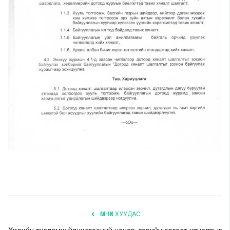
ӨМНӨХ ХУУДАС