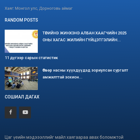
Хаяг: Монгол улс, Дорноговь аймаг
RANDOM POSTS
ТӨРИЙНЭ ЖИНХЭНЭ АЛБАН ХААГЧИЙН 2025
ОНЫ ХАГАС ЖИЛИЙН ГҮЙЦЭТГЭЛИЙН...
11 дүгээр сарын статистик
Өсвөр насны хүүхдүүдэд зориулсан сургалт
амжилттай зохион...
СОШИАЛ ДАГАХ
Цаг үеийн мэдэээллийг майл хаягаараа авах боломжтой