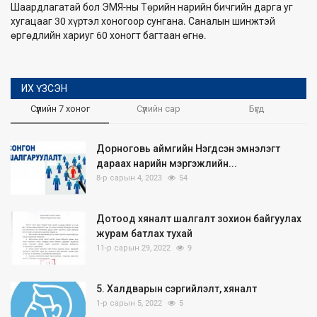
Шаардлагатай бол ЭМЯ-ны Төрийн нарийн бичгийн дарга уг
хугацааг 30 хүртэл хоногоор сунгана. Саналын шинжтэй
өргөдлийн хариуг 60 хоногт багтаан өгнө.
ИХ ҮЗСЭН
Сүүлийн 7 хоног
Сүүлийн сар
Бүгд
Дорноговь аймгийн Нэгдсэн эмнэлэгт
дараах нарийн мэргэжлийн...
8-р сарын 4, 2023
54
Дотоод хяналт шалгалт зохион байгуулах
журам батлах тухай
11-р сарын 29, 2022
9
5. Халдварын сэргийлэлт, хяналт
1-р сарын 5, 2022
5