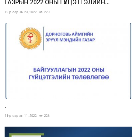
ГАЗРЫН 2022 ОНЫ ГҮЙЦЭТГЭЛИЙН...
12-р сарын 23, 2022
220
Шилэн данс
Авлига-110
.
11-р сарын 11, 2022
226