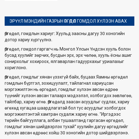
ЭРҮҮЛ МЭНДИЙН ГАЗРЫН ӨРГӨДӨЛ ГОМДОЛ ХҮЛЭЭН АВАХ
Өргөдөл, гомдлын хариуг: Хуульд заасны дагуу 30 хоногийн
дотор хариу хүргүүлнэ.
Өргөдөл, гомдол гаргагч нь Монгол Улсын Үндсэн хууль болон
бусад хуулийг зөрчих, бусдын эрх, эрх чөлөө, хууль ёсны ашиг
сонирхолыг хохироох, ялгаварлан гадуурхахыг уриалахыг
хориглоно.
Өргөдөл, гомдлыг хянан үзэхгүй байх, буцаах Яамны өргөдөл
гомдлын бүртгэл, зохицуулалт, тайлагнал хариуцсан
мэргэжилтэн нь өргөдөл, гомдлыг хүлээн авсан өдрөө
түүнийг хүлээн авсан талаарх мэдээлэл, холбогдох зөвлөгөө,
тайлбар, хариу өгнө. Өргөдөлд заасан асуудлыг судлах, хариу
өгөхөд хугацаа шаардлагатай бол тус асуудлыг холбогдох
мэргэжилтэнтэй хамтран судалж хариу өгнө. “Иргэдээс
төрийн байгууллага, албан тушаалтанд гаргасан өргөдөл,
гомдлыг хянан шийдвэрлэх тухай” хуулийн дагуу өргөдлийг
хүлээн авсан өдрөөс хойш 30 хоногийн дотор шийдвэрлэнэ.