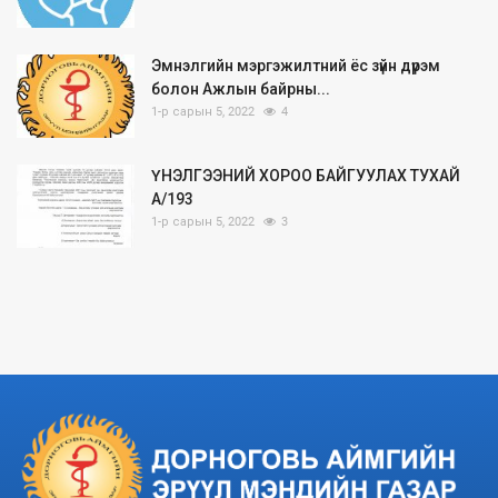
Эмнэлгийн мэргэжилтний ёс зүйн дүрэм
болон Ажлын байрны...
1-р сарын 5, 2022
4
ҮНЭЛГЭЭНИЙ ХОРОО БАЙГУУЛАХ ТУХАЙ
А/193
1-р сарын 5, 2022
3