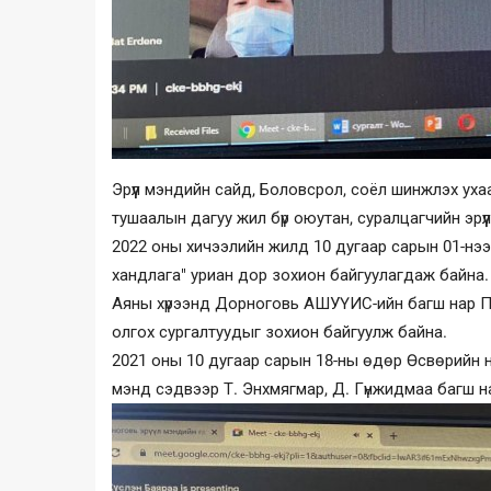
Эрүүл мэндийн сайд, Боловсрол, соёл шинжлэх уха
тушаалын дагуу жил бүр оюутан, суралцагчийн эрү
2022 оны хичээлийн жилд 10 дугаар сарын 01-нээс 
хандлага" уриан дор зохион байгуулагдаж байна.
Аяны хүрээнд Дорноговь АШУҮИС-ийн багш нар П
олгох сургалтуудыг зохион байгуулж байна.
2021 оны 10 дугаар сарын 18-ны өдөр Өсвөрийн нас
мэнд сэдвээр Т. Энхмягмар, Д. Гүнжидмаа багш н