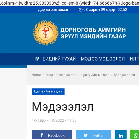
.col-sm-4 {width: 25.333333%;} .col-sm-8 {width: 74.666667%;} .logo-banner
Дорноговь аймаг
08 сарын 09 өдөр | 02:52
НҮҮР
БИДНИЙ ТУХАЙ
МЭДЭЭ МЭДЭЭЛЭЛ
ИЛ 
Home
Мэдээ мэдээлэл
Цаг үеийн мэдээ
Мэдэээлэл
Цаг үеийн мэдээ
Мэдэээлэл
1-р сарын 18, 2022 - 11:33
Facebook
Twitter