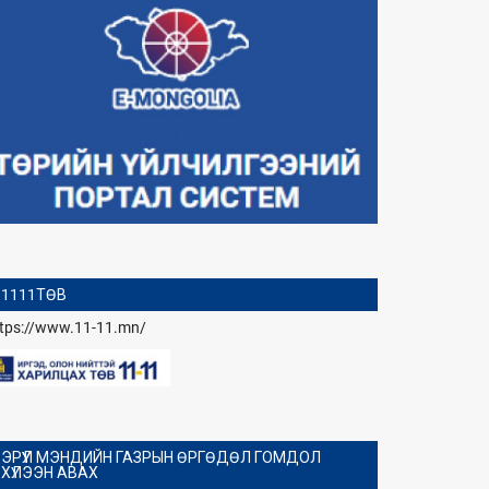
1111ТӨВ
ttps://www.11-11.mn/
ЭРҮҮЛ МЭНДИЙН ГАЗРЫН ӨРГӨДӨЛ ГОМДОЛ
ХҮЛЭЭН АВАХ