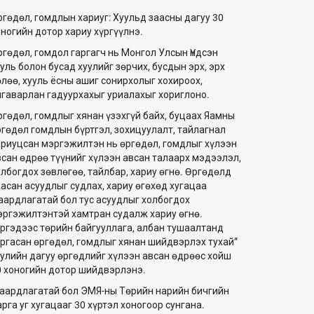
ргөдөл, гомдлын хариуг: Хуульд заасны дагуу 30
оногийн дотор хариу хүргүүлнэ.
ргөдөл, гомдол гаргагч нь Монгол Улсын Үндсэн
уль болон бусад хуулийг зөрчих, бусдын эрх, эрх
өлөө, хууль ёсны ашиг сонирхолыг хохироох,
лгаварлан гадуурхахыг уриалахыг хориглоно.
ргөдөл, гомдлыг хянан үзэхгүй байх, буцаах Яамны
ргөдөл гомдлын бүртгэл, зохицуулалт, тайлагнал
ариуцсан мэргэжилтэн нь өргөдөл, гомдлыг хүлээн
всан өдрөө түүнийг хүлээн авсан талаарх мэдээлэл,
олбогдох зөвлөгөө, тайлбар, хариу өгнө. Өргөдөлд
аасан асуудлыг судлах, хариу өгөхөд хугацаа
аардлагатай бол тус асуудлыг холбогдох
эргэжилтэнтэй хамтран судалж хариу өгнө.
Иргэдээс төрийн байгууллага, албан тушаалтанд
аргасан өргөдөл, гомдлыг хянан шийдвэрлэх тухай”
уулийн дагуу өргөдлийг хүлээн авсан өдрөөс хойш
0 хоногийн дотор шийдвэрлэнэ.
аардлагатай бол ЭМЯ-ны Төрийн нарийн бичгийн
рга уг хугацааг 30 хүртэл хоногоор сунгана.