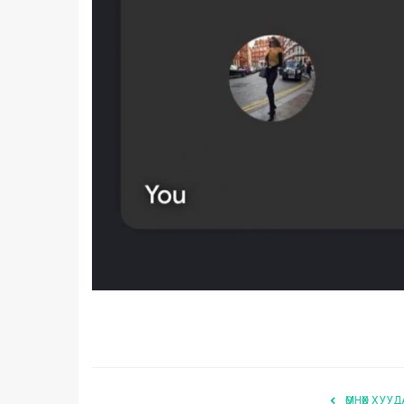
ӨМНӨХ ХУУД