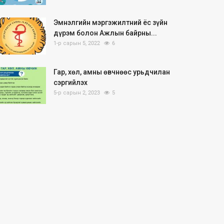
Эмнэлгийн мэргэжилтний ёс зүйн
дүрэм болон Ажлын байрны...
1-р сарын 5, 2022
6
Гар, хөл, амны өвчнөөс урьдчилан
сэргийлэх
5-р сарын 2, 2023
5