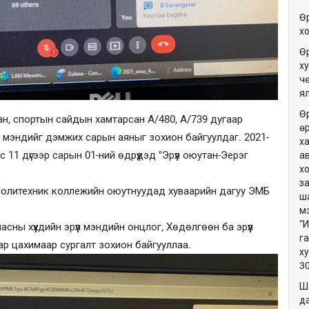
Ө
х
Ө
ху
ч
я
Ө
ан, спортын сайдын хамтарсан А/480, А/739 дугаар
ө
үл мэндийг дэмжих сарын аяныг зохион байгуулдаг. 2021-
х
11 дүгээр сарын 01-ний өдрүүдэд "Эрүүл оюутан-Эерэг
а
х
з
олитехник коллежийн оюутнуудад хуваарийн дагуу ЭМБ
ш
м
“
ны хүүхдийн эрүүл мэндийн онцлог, Хөдөлгөөн ба эрүүл
г
ар цахимаар сургалт зохион байгууллаа.
х
3
Ш
да