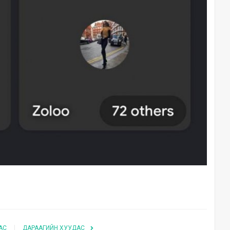
АС
ДАРААГИЙН ХУУДАС