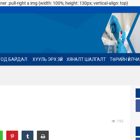
 .pull-right a img {width: 100%; height: 130px; vertical-align: top}
ТОД БАЙДАЛ
ХУУЛЬ ЭРХ ЗҮЙ
ХЯНАЛТ ШАЛГАЛТ
ТӨРИЙН ҮЙЛЧ
195