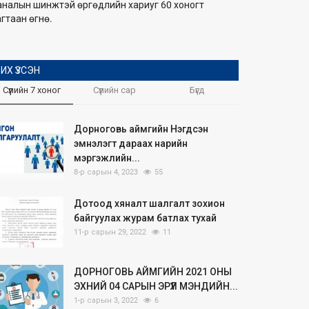
аналын шинжтэй өргөдлийн хариуг 60 хоногт
гтаан өгнө.
ИХ ҮЗСЭН
Сүүлийн 7 хоног
Сүүлийн сар
Бүгд
Дорноговь аймгийн Нэгдсэн
эмнэлэгт дараах нарийн
мэргэжлийн...
8-р сарын 4, 2023
55
Дотоод хяналт шалгалт зохион
байгуулах журам батлах тухай
11-р сарын 29, 2022
11
ДОРНОГОВЬ АЙМГИЙН 2021 ОНЫ
ЭХНИЙ 04 САРЫН ЭРҮҮЛ МЭНДИЙН...
1-р сарын 3, 2022
6