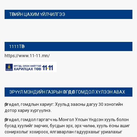
ТӨРИЙН ЦАХИМ ҮЙЛЧИЛГЭЭ
1111ТӨВ
https://www.11-11.mn/
ЭРҮҮЛ МЭНДИЙН ГАЗРЫН ӨРГӨДӨЛ ГОМДОЛ ХҮЛЭЭН АВАХ
Өргөдөл, гомдлын хариуг: Хуульд заасны дагуу 30 хоногийн
дотор хариу хүргүүлнэ.
Өргөдөл, гомдол гаргагч нь Монгол Улсын Үндсэн хууль болон
бусад хуулийг зөрчих, бусдын эрх, эрх чөлөө, хууль ёсны ашиг
сонирхолыг хохироох, ялгаварлан гадуурхахыг уриалахыг