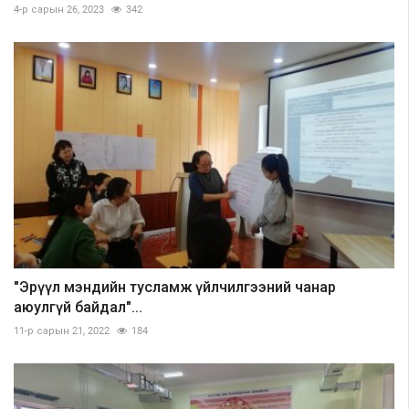
4-р сарын 26, 2023
342
"Эрүүл мэндийн тусламж үйлчилгээний чанар
аюулгүй байдал"...
11-р сарын 21, 2022
184