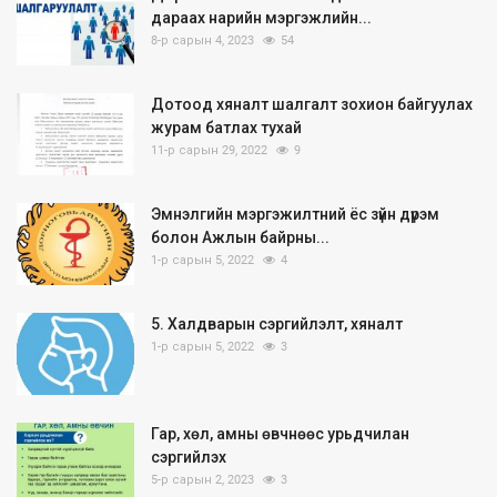
дараах нарийн мэргэжлийн...
8-р сарын 4, 2023
54
Дотоод хяналт шалгалт зохион байгуулах
журам батлах тухай
11-р сарын 29, 2022
9
Эмнэлгийн мэргэжилтний ёс зүйн дүрэм
болон Ажлын байрны...
1-р сарын 5, 2022
4
5. Халдварын сэргийлэлт, хяналт
1-р сарын 5, 2022
3
Гар, хөл, амны өвчнөөс урьдчилан
сэргийлэх
5-р сарын 2, 2023
3