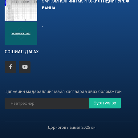
ЭМЧ, ЭМНЭЛГИЙН МЭРГЭЖИЛТНҮҮДИЙГ УРЬЖ
БАЙНА.
.
СОШИАЛ ДАГАХ
Цаг үеийн мэдэээллийг майл хаягаараа авах боломжтой
Бүртгүүлэх
Дорноговь аймаг 2025 он