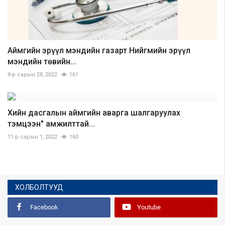
Аймгийн эрүүл мэндийн газарт Нийгмийн эрүүл
мэндийн төвийн...
9-р сарын 28, 2022
161
Хийн дасгалын аймгийн аварга шалгаруулах
тэмцээн" амжилттай...
11-р сарын 1, 2022
160
ХОЛБОЛТУУД
Facebook
Youtube