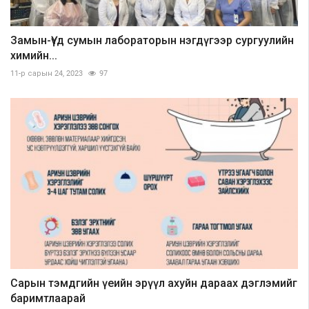
Замын-Үүд сумын лабораторын нэгдүгээр сургуулийн
химийн...
11-р сарын 24, 2023
97
Сарын тэмдгийн үеийн эрүүл ахуйн дараах дэглэмийг
баримтлаарай