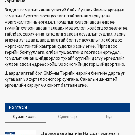
хориглоно.
Өргөдөл, гомдлыг хянан үзэхгүй байх, буцаах Яамны өргөдөл
гомдлын бүртгэл, зохицуулалт, тайлагнал хариуцсан
мэргэжилтэн нь өргөдөл, гомдлыг хүлээн авсан өдрөө
түүнийг хүлээн авсан талаарх мэдээлэл, холбогдох зөвлөгөө,
тайлбар, хариу өгнө. Өргөдөлд заасан асуудлыг судлах, хариу
өгөхөд хугацаа шаардлагатай бол тус асуудлыг холбогдох
мэргэжилтэнтэй хамтран судалж хариу өгнө. “Иргэдээс
төрийн байгууллага, албан тушаалтанд гаргасан өргөдөл,
гомдлыг хянан шийдвэрлэх тухай” хуулийн дагуу өргөдлийг
хүлээн авсан өдрөөс хойш 30 хоногийн дотор шийдвэрлэнэ.
Шаардлагатай бол ЭМЯ-ны Төрийн нарийн бичгийн дарга уг
хугацааг 30 хүртэл хоногоор сунгана. Саналын шинжтэй
өргөдлийн хариуг 60 хоногт багтаан өгнө.
ИХ ҮЗСЭН
Сүүлийн 7 хоног
Сүүлийн сар
Бүгд
Дорноговь аймгийн Нэгдсэн эмнэлэгт