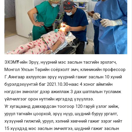
Шилэн данс
Авлига-110
ЭХЭМҮТ-ийн Эрүү, нүүрний мэс заслын тасгийн эрхлэгч,
Монгол Улсын Төрийн соёрхолт эмч, клиникийн профессор
Г.Аянгаар ахлуулсан эрүү нүүрний гажиг заслын 10 хүний
бүрэлдэхүүнтэй баг 2021.10.30-наас 4 хоног аймгийн
нэгдсэн эмнэлэг дээр ажиллаж 3 дах шатлалын тусламж
үйлчилгээг орон нутгийн иргэдэд үзүүллээ.
Уг хугацаанд давхардсан тоогоор 120 гаруй үзлэг хийж,
уруул тагнайн цоорхой, эрүү нүүр, шүдний буруу ургалт,
хүзүүний гилжгий, уруул, хэлний хөвчний гажиг зэрэг нийт
15 хүүхдэд мэс заслын эмчилгээ, шүдний гажиг заслын