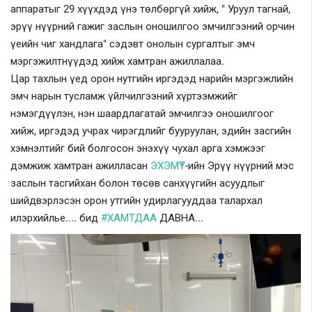
аппаратыг 29 хүүхдэд үнэ төлбөргүй хийж, " Уруул тагнай,
эрүү нүүрний гажиг заслын оношилгоо эмчилгээний орчин
үеийн чиг хандлага" сэдэвт онолын сургалтыг эмч
мэргэжилтнүүдэд хийж хамтран ажиллалаа.
Цар тахлын үед орон нутгийн иргэдэд нарийн мэргэжлийн
эмч нарын тусламж үйлчилгээний хүртээмжийг
нэмэгдүүлэн, нэн шаардлагатай эмчилгээ оношилгоог
хийж, иргэдэд учрах чирэгдлийг бууруулан, эдийн засгийн
хэмнэлтийг бий болгосон энэхүү чухал арга хэмжээг
дэмжиж хамтран ажилласан
ЭХЭМҮТ
-ийн Эрүү нүүрний мэс
заслын тасгийхан болон төсөв санхүүгийн асуудлыг
шийдвэрлэсэн орон утгийн удирлагууддаа талархал
илэрхийлье.... бид
#ХАМТДАА
ДАВНА...