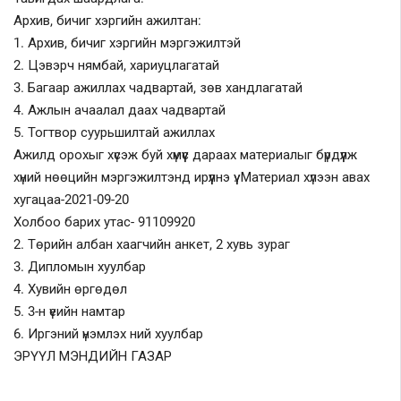
Архив, бичиг хэргийн ажилтан:
Шилэн данс
1. Архив, бичиг хэргийн мэргэжилтэй
2. Цэвэрч нямбай, хариуцлагатай
Авлига-110
3. Багаар ажиллах чадвартай, зөв хандлагатай
4. Ажлын ачаалал даах чадвартай
5. Тогтвор суурьшилтай ажиллах
Ажилд орохыг хүсэж буй хүмүүс дараах материалыг бүрдүүлж
хүний нөөцийн мэргэжилтэнд ирүүлнэ үү. Материал хүлээн авах
хугацаа-2021-09-20
Холбоо барих утас- 91109920
2. Төрийн албан хаагчийн анкет, 2 хувь зураг
3. Дипломын хуулбар
4. Хувийн өргөдөл
5. 3-н үеийн намтар
6. Иргэний үнэмлэх ний хуулбар
ЭРҮҮЛ МЭНДИЙН ГАЗАР