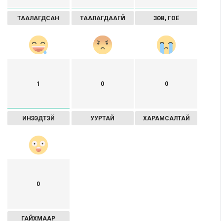
ТААЛАГДСАН
ТААЛАГДААГҮЙ
ЗӨВ, ГОЁ
1
0
0
ИНЭЭДТЭЙ
УУРТАЙ
ХАРАМСАЛТАЙ
0
ГАЙХМААР