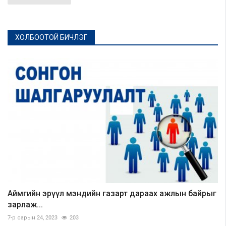
ХОЛБООТОЙ БИЧЛЭГ
Аймгийн эрүүл мэндийн газарт дараах ажлын байрыг
зарлаж...
7-р сарын 24, 2023
203