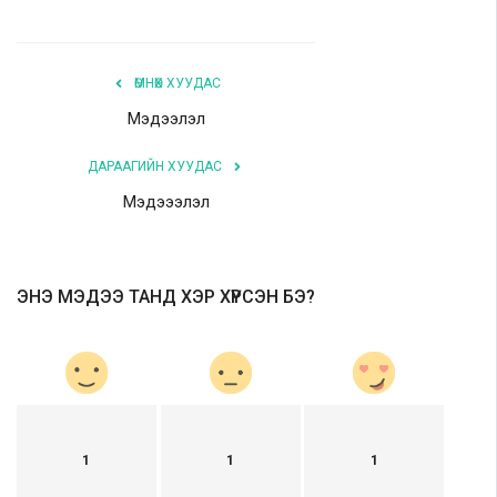
ӨМНӨХ ХУУДАС
Мэдээлэл
ДАРААГИЙН ХУУДАС
Мэдэээлэл
ЭНЭ МЭДЭЭ ТАНД ХЭР ХҮРСЭН БЭ?
1
1
1