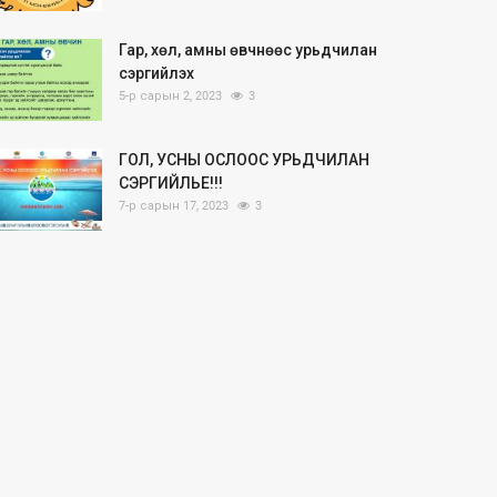
Гар, хөл, амны өвчнөөс урьдчилан
сэргийлэх
5-р сарын 2, 2023
3
ГОЛ, УСНЫ ОСЛООС УРЬДЧИЛАН
СЭРГИЙЛЬЕ!!!
7-р сарын 17, 2023
3