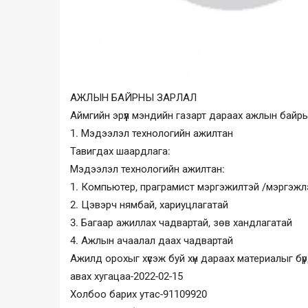
АЖЛЫН БАЙРНЫ ЗАРЛАЛ
Аймгийн эрүүл мэндийн газарт дараах ажлын байр
1. Мэдээлэл технологийн ажилтан
Тавигдах шаардлага:
Мэдээлэл технологийн ажилтан:
1. Компьютер, праграмист мэргэжилтэй /мэргэжл
2. Цэвэрч нямбай, хариуцлагатай
3. Багаар ажиллах чадвартай, зөв хандлагатай
4. Ажлын ачаалал даах чадвартай
Ажилд орохыг хүсэж буй хүн дараах материалыг бүрдү
авах хугацаа-2022-02-15
Холбоо барих утас-91109920