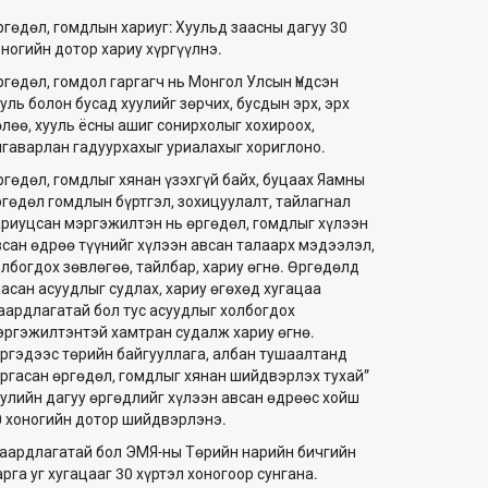
ргөдөл, гомдлын хариуг: Хуульд заасны дагуу 30
оногийн дотор хариу хүргүүлнэ.
ргөдөл, гомдол гаргагч нь Монгол Улсын Үндсэн
уль болон бусад хуулийг зөрчих, бусдын эрх, эрх
өлөө, хууль ёсны ашиг сонирхолыг хохироох,
лгаварлан гадуурхахыг уриалахыг хориглоно.
ргөдөл, гомдлыг хянан үзэхгүй байх, буцаах Яамны
ргөдөл гомдлын бүртгэл, зохицуулалт, тайлагнал
ариуцсан мэргэжилтэн нь өргөдөл, гомдлыг хүлээн
всан өдрөө түүнийг хүлээн авсан талаарх мэдээлэл,
олбогдох зөвлөгөө, тайлбар, хариу өгнө. Өргөдөлд
аасан асуудлыг судлах, хариу өгөхөд хугацаа
аардлагатай бол тус асуудлыг холбогдох
эргэжилтэнтэй хамтран судалж хариу өгнө.
Иргэдээс төрийн байгууллага, албан тушаалтанд
аргасан өргөдөл, гомдлыг хянан шийдвэрлэх тухай”
уулийн дагуу өргөдлийг хүлээн авсан өдрөөс хойш
0 хоногийн дотор шийдвэрлэнэ.
аардлагатай бол ЭМЯ-ны Төрийн нарийн бичгийн
рга уг хугацааг 30 хүртэл хоногоор сунгана.