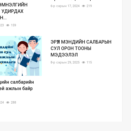
ЭМНЭЛГИЙН
6-р сарын 17, 2024
219
 УДИРДАХ
...
023
159
ЭРҮҮЛ МЭНДИЙН САЛБАРЫН
СУЛ ОРОН ТООНЫ
МЭДЭЭЛЭЛ
8-р сарын 29, 2025
115
дийн салбарийн
эй ажлын байр
024
288