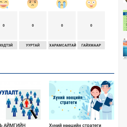
0
0
0
0
ЭЭДТЭЙ
УУРТАЙ
ХАРАМСАЛТАЙ
ГАЙХМААР
Ь АЙМГИЙН
Хүний нөөцийн стратеги