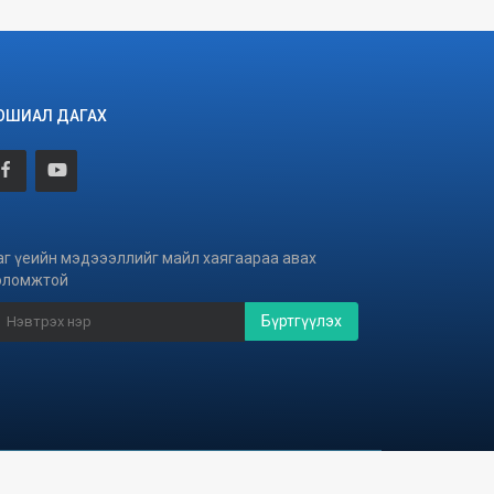
ОШИАЛ ДАГАХ
аг үеийн мэдэээллийг майл хаягаараа авах
оломжтой
Бүртгүүлэх
Хөгжүүлэгч