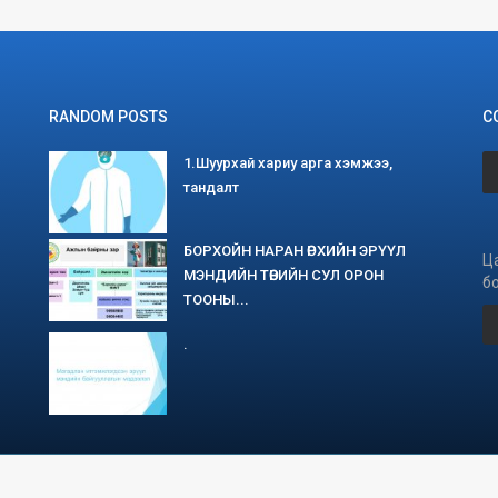
RANDOM POSTS
С
1.Шуурхай хариу арга хэмжээ,
тандалт
БОРХОЙН НАРАН ӨРХИЙН ЭРҮҮЛ
Ц
МЭНДИЙН ТӨВИЙН СУЛ ОРОН
б
ТООНЫ...
.