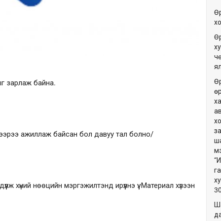
Ө
х
Ө
ху
ч
я
Ө
ыг зарлаж байна.
ө
х
а
х
з
ээрээ ажиллаж байсан бол давуу тал болно/
ш
м
“
г
х
үлж хүний нөөцийн мэргэжилтэнд ирүүлнэ үү. Материал хүлээн
3
Ш
да