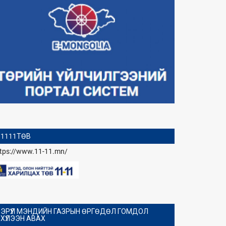
1111ТӨВ
ttps://www.11-11.mn/
ЭРҮҮЛ МЭНДИЙН ГАЗРЫН ӨРГӨДӨЛ ГОМДОЛ
ХҮЛЭЭН АВАХ