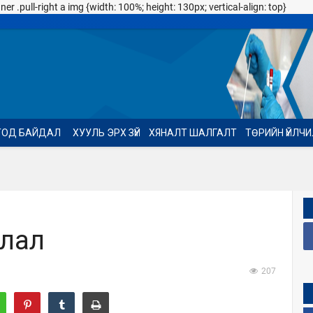
 .pull-right a img {width: 100%; height: 130px; vertical-align: top}
ТОД БАЙДАЛ
ХУУЛЬ ЭРХ ЗҮЙ
ХЯНАЛТ ШАЛГАЛТ
ТӨРИЙН ҮЙЛЧ
лал
207