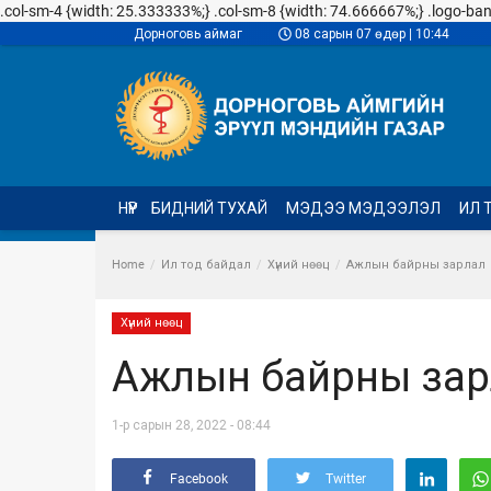
.col-sm-4 {width: 25.333333%;} .col-sm-8 {width: 74.666667%;} .logo-banner
Дорноговь аймаг
08 сарын 07 өдөр | 10:44
НҮҮР
БИДНИЙ ТУХАЙ
МЭДЭЭ МЭДЭЭЛЭЛ
ИЛ 
Home
Ил тод байдал
Хүний нөөц
Ажлын байрны зарлал
Хүний нөөц
Ажлын байрны зар
1-р сарын 28, 2022 - 08:44
Facebook
Twitter