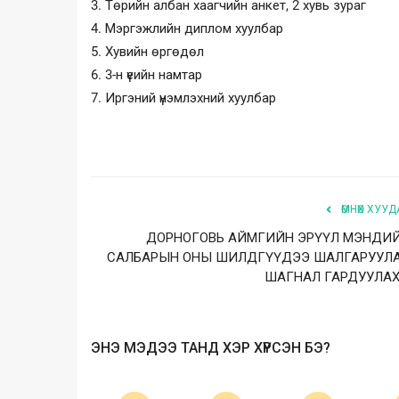
3. Төрийн албан хаагчийн анкет, 2 хувь зураг
4. Мэргэжлийн диплом хуулбар
5. Хувийн өргөдөл
6. 3-н үеийн намтар
7. Иргэний үнэмлэхний хуулбар
ӨМНӨХ ХУУД
ДОРНОГОВЬ АЙМГИЙН ЭРҮҮЛ МЭНДИ
САЛБАРЫН ОНЫ ШИЛДГҮҮДЭЭ ШАЛГАРУУЛ
ШАГНАЛ ГАРДУУЛАХ.
ЭНЭ МЭДЭЭ ТАНД ХЭР ХҮРСЭН БЭ?