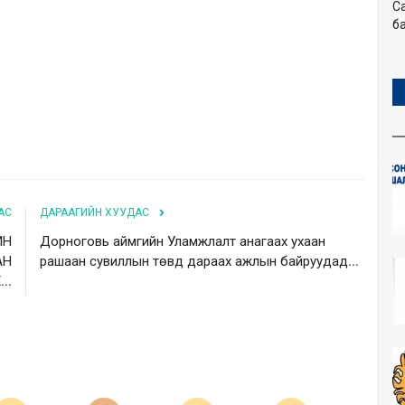
С
ба
АС
ДАРААГИЙН ХУУДАС
ЙН
Дорноговь аймгийн Уламжлалт анагаах ухаан
АН
рашаан сувиллын төвд дараах ажлын байруудад...
..