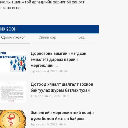
аналын шинжтэй өргөдлийн хариуг 60 хоногт
гтаан өгнө.
ИХ ҮЗСЭН
Сүүлийн 7 хоног
Сүүлийн сар
Бүгд
Дорноговь аймгийн Нэгдсэн
эмнэлэгт дараах нарийн
мэргэжлийн...
8-р сарын 4, 2023
54
Дотоод хяналт шалгалт зохион
байгуулах журам батлах тухай
11-р сарын 29, 2022
9
Эмнэлгийн мэргэжилтний ёс зүйн
дүрэм болон Ажлын байрны...
1-р сарын 5, 2022
4