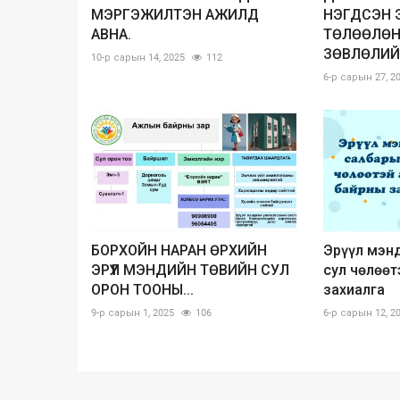
МЭРГЭЖИЛТЭН АЖИЛД
НЭГДСЭН 
АВНА.
ТӨЛӨӨЛӨН
ЗӨВЛӨЛИЙН
10-р сарын 14, 2025
112
6-р сарын 27, 2
БОРХОЙН НАРАН ӨРХИЙН
Эрүүл мэн
ЭРҮҮЛ МЭНДИЙН ТӨВИЙН СУЛ
сул чөлөөт
ОРОН ТООНЫ...
захиалга
9-р сарын 1, 2025
106
6-р сарын 12, 2