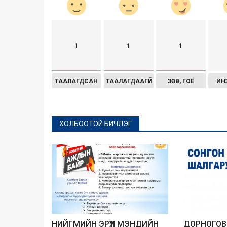
1
1
1
ТААЛАГДСАН
ТААЛАГДААГҮЙ
ЗӨВ, ГОЁ
ИН
ХОЛБООТОЙ БИЧЛЭГ
НИЙГМИЙН ЭРҮҮЛ МЭНДИЙН
ДОРНОГОВ