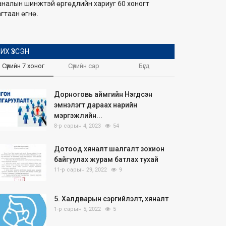
аналын шинжтэй өргөдлийн хариуг 60 хоногт
гтаан өгнө.
ИХ ҮЗСЭН
Сүүлийн 7 хоног
Сүүлийн сар
Бүгд
Дорноговь аймгийн Нэгдсэн
эмнэлэгт дараах нарийн
мэргэжлийн...
8-р сарын 4, 2023
54
Дотоод хяналт шалгалт зохион
байгуулах журам батлах тухай
11-р сарын 29, 2022
9
5. Халдварын сэргийлэлт, хяналт
1-р сарын 5, 2022
5