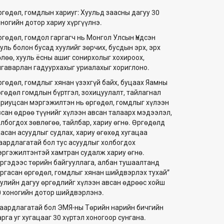
ргөдөл, гомдлын хариуг: Хуульд заасны дагуу 30
оногийн дотор хариу хүргүүлнэ.
ргөдөл, гомдол гаргагч нь Монгол Улсын Үндсэн
уль болон бусад хуулийг зөрчих, бусдын эрх, эрх
өлөө, хууль ёсны ашиг сонирхолыг хохироох,
лгаварлан гадуурхахыг уриалахыг хориглоно.
ргөдөл, гомдлыг хянан үзэхгүй байх, буцаах Яамны
ргөдөл гомдлын бүртгэл, зохицуулалт, тайлагнал
ариуцсан мэргэжилтэн нь өргөдөл, гомдлыг хүлээн
всан өдрөө түүнийг хүлээн авсан талаарх мэдээлэл,
олбогдох зөвлөгөө, тайлбар, хариу өгнө. Өргөдөлд
аасан асуудлыг судлах, хариу өгөхөд хугацаа
аардлагатай бол тус асуудлыг холбогдох
эргэжилтэнтэй хамтран судалж хариу өгнө.
Иргэдээс төрийн байгууллага, албан тушаалтанд
аргасан өргөдөл, гомдлыг хянан шийдвэрлэх тухай”
уулийн дагуу өргөдлийг хүлээн авсан өдрөөс хойш
0 хоногийн дотор шийдвэрлэнэ.
аардлагатай бол ЭМЯ-ны Төрийн нарийн бичгийн
рга уг хугацааг 30 хүртэл хоногоор сунгана.