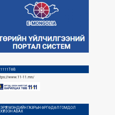
1111ТӨВ
ttps://www.11-11.mn/
ЭРҮҮЛ МЭНДИЙН ГАЗРЫН ӨРГӨДӨЛ ГОМДОЛ
ХҮЛЭЭН АВАХ