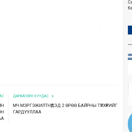
С
ба
АС
ДАРААГИЙН ХУУДАС
ЙН
МЧ МЭРГЭЖИЛТНҮҮДЭД 2 ӨРӨӨ БАЙРНЫ ТҮЛХҮҮРИЙГ
ОН
ГАРДУУЛЛАА
АА