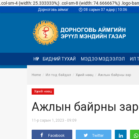
.col-sm-4 {width: 25.333333%;} .col-sm-8 {width: 74.666667%;} .logo-banner
Дорноговь аймаг
08 сарын 07 өдөр | 10:06
НҮҮР
БИДНИЙ ТУХАЙ
МЭДЭЭ МЭДЭЭЛЭЛ
ИЛ 
Home
Ил тод байдал
Хүний нөөц
Ажлын байрны зар
Хүний нөөц
Ажлын байрны зар
11-р сарын 1, 2023 - 09:09
Facebook
Twitter