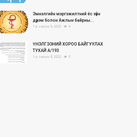
Эмнэлгийн мэргэжилтний ёс зүйн
дүрэм болон Ажлын байрны...
1-р сарын 5, 2022
4
ҮНЭЛГЭЭНИЙ ХОРОО БАЙГУУЛАХ
ТУХАЙ А/193
1-р сарын 5, 2022
3