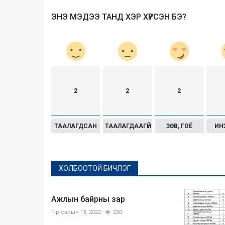
ЭНЭ МЭДЭЭ ТАНД ХЭР ХҮРСЭН БЭ?
2
2
2
ТААЛАГДСАН
ТААЛАГДААГҮЙ
ЗӨВ, ГОЁ
ИН
ХОЛБООТОЙ БИЧЛЭГ
Ажлын байрны зар
1-р сарын 18, 2022
230