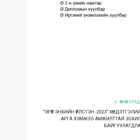
ӨМНӨХ ХУУД
“ЭРҮҮЛ ЭНХИЙН ҮЙЛСТЭН -2023” ХҮНДЭТГЭЛИ
АРГА ХЭМЖЭЭ АМЖИЛТТАЙ ЗОХИ
БАЙГУУЛАГДЛ