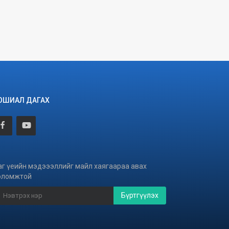
ОШИАЛ ДАГАХ
аг үеийн мэдэээллийг майл хаягаараа авах
оломжтой
Бүртгүүлэх