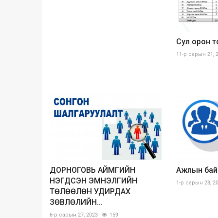
Сул орон 
11-р сарын 21, 
ДОРНОГОВЬ АЙМГИЙН
Ажлын бай
НЭГДСЭН ЭМНЭЛГИЙН
1-р сарын 28, 2
ТӨЛӨӨЛӨН УДИРДАХ
ЗӨВЛӨЛИЙН...
6-р сарын 27, 2023
159