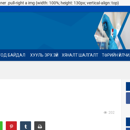
 .pull-right a img {width: 100%; height: 130px; vertical-align: top}
ТОД БАЙДАЛ
ХУУЛЬ ЭРХ ЗҮЙ
ХЯНАЛТ ШАЛГАЛТ
ТӨРИЙН ҮЙЛЧ
202