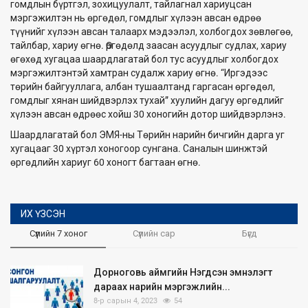
гомдлын бүртгэл, зохицуулалт, тайлагнал хариуцсан
мэргэжилтэн нь өргөдөл, гомдлыг хүлээн авсан өдрөө
түүнийг хүлээн авсан талаарх мэдээлэл, холбогдох зөвлөгөө,
тайлбар, хариу өгнө. Өргөдөлд заасан асуудлыг судлах, хариу
өгөхөд хугацаа шаардлагатай бол тус асуудлыг холбогдох
мэргэжилтэнтэй хамтран судалж хариу өгнө. “Иргэдээс
төрийн байгууллага, албан тушаалтанд гаргасан өргөдөл,
гомдлыг хянан шийдвэрлэх тухай” хуулийн дагуу өргөдлийг
хүлээн авсан өдрөөс хойш 30 хоногийн дотор шийдвэрлэнэ.
Шаардлагатай бол ЭМЯ-ны Төрийн нарийн бичгийн дарга уг
хугацааг 30 хүртэл хоногоор сунгана. Саналын шинжтэй
өргөдлийн хариуг 60 хоногт багтаан өгнө.
ИХ ҮЗСЭН
Сүүлийн 7 хоног
Сүүлийн сар
Бүгд
Дорноговь аймгийн Нэгдсэн эмнэлэгт
дараах нарийн мэргэжлийн...
8-р сарын 4, 2023
54