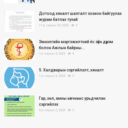
Дотоод хяналт шалгалт зохион байгуулах
журам батлах тухай
11-р сарын 29, 2022
9
Эмнэлгийн мэргэжилтний ёс зүйн дүрэм
болон Ажлын байрны...
1-р сарын 5, 2022
4
5. Халдварын сэргийлэлт, хяналт
1-р сарын 5, 2022
3
Гар, хөл, амны өвчнөөс урьдчилан
сэргийлэх
5-р сарын 2, 2023
3