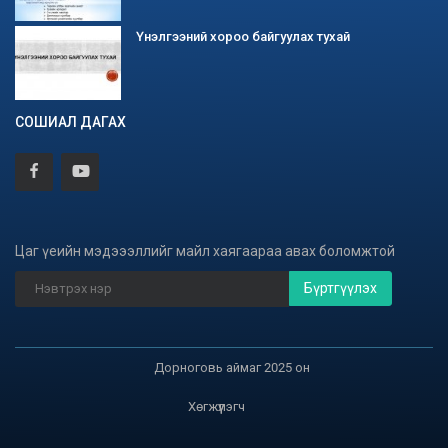
Үнэлгээний хороо байгуулах тухай
СОШИАЛ ДАГАХ
Цаг үеийн мэдэээллийг майл хаягаараа авах боломжтой
Бүртгүүлэх
Дорноговь аймаг 2025 он
Хөгжүүлэгч