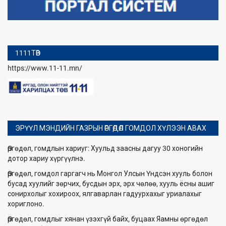
1111ТӨВ
https://www.11-11.mn/
ЭРҮҮЛ МЭНДИЙН ГАЗРЫН ӨРГӨДӨЛ ГОМДОЛ ХҮЛЭЭН АВАХ
Өргөдөл, гомдлын хариуг: Хуульд заасны дагуу 30 хоногийн
дотор хариу хүргүүлнэ.
Өргөдөл, гомдол гаргагч нь Монгол Улсын Үндсэн хууль болон
бусад хуулийг зөрчих, бусдын эрх, эрх чөлөө, хууль ёсны ашиг
сонирхолыг хохироох, ялгаварлан гадуурхахыг уриалахыг
хориглоно.
Өргөдөл, гомдлыг хянан үзэхгүй байх, буцаах Яамны өргөдөл