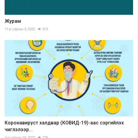
Журам
11-р сарын 5, 2022
312
Коронавируст халдвар (КОВИД-19)-аас сэргийлэх
чиглэлээр...
1-р сарын 16, 2023
276