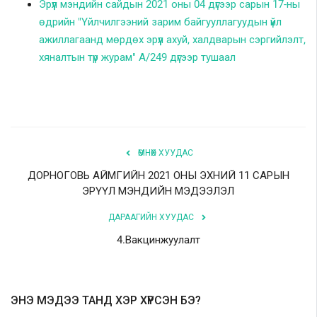
Эрүүл мэндийн сайдын 2021 оны 04 дүгээр сарын 17-ны
өдрийн "Үйлчилгээний зарим байгууллагуудын үйл
ажиллагаанд мөрдөх эрүүл ахуй, халдварын сэргийлэлт,
хяналтын түр журам" А/249 дүгээр тушаал
ӨМНӨХ ХУУДАС
ДОРНОГОВЬ АЙМГИЙН 2021 ОНЫ ЭХНИЙ 11 САРЫН
ЭРҮҮЛ МЭНДИЙН МЭДЭЭЛЭЛ
ДАРААГИЙН ХУУДАС
4.Вакцинжуулалт
ЭНЭ МЭДЭЭ ТАНД ХЭР ХҮРСЭН БЭ?