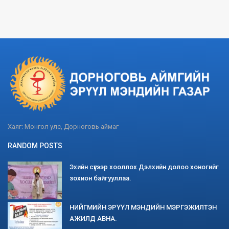
Хаяг: Монгол улс, Дорноговь аймаг
RANDOM POSTS
Эхийн сүүгээр хооллох Дэлхийн долоо хоногийг
зохион байгууллаа.
НИЙГМИЙН ЭРҮҮЛ МЭНДИЙН МЭРГЭЖИЛТЭН
АЖИЛД АВНА.