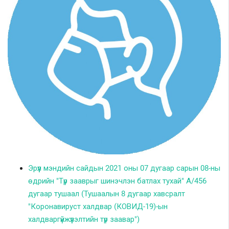
Шилэн данс
Авлига-110
Эрүүл мэндийн сайдын 2021 оны 07 дугаар сарын 08-ны
өдрийн "Түр зааврыг шинэчлэн батлах тухай" А/456
дугаар тушаал (Тушаалын 8 дугаар хавсралт
"Коронавируст халдвар (КОВИД-19)-ын
халдваргүйжүүлэлтийн түр заавар")