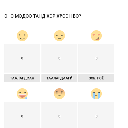
ЭНЭ МЭДЭЭ ТАНД ХЭР ХҮРСЭН БЭ?
0
0
0
ТААЛАГДСАН
ТААЛАГДААГҮЙ
ЗӨВ, ГОЁ
0
0
0