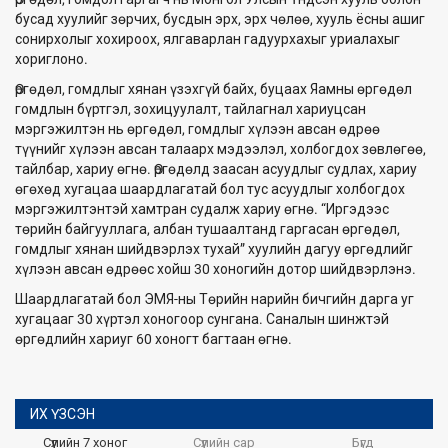
бусад хуулийг зөрчих, бусдын эрх, эрх чөлөө, хууль ёсны ашиг
сонирхолыг хохироох, ялгаварлан гадуурхахыг уриалахыг
хориглоно.
Өргөдөл, гомдлыг хянан үзэхгүй байх, буцаах Яамны өргөдөл
гомдлын бүртгэл, зохицуулалт, тайлагнал хариуцсан
мэргэжилтэн нь өргөдөл, гомдлыг хүлээн авсан өдрөө
түүнийг хүлээн авсан талаарх мэдээлэл, холбогдох зөвлөгөө,
тайлбар, хариу өгнө. Өргөдөлд заасан асуудлыг судлах, хариу
өгөхөд хугацаа шаардлагатай бол тус асуудлыг холбогдох
мэргэжилтэнтэй хамтран судалж хариу өгнө. “Иргэдээс
төрийн байгууллага, албан тушаалтанд гаргасан өргөдөл,
гомдлыг хянан шийдвэрлэх тухай” хуулийн дагуу өргөдлийг
хүлээн авсан өдрөөс хойш 30 хоногийн дотор шийдвэрлэнэ.
Шаардлагатай бол ЭМЯ-ны Төрийн нарийн бичгийн дарга уг
хугацааг 30 хүртэл хоногоор сунгана. Саналын шинжтэй
өргөдлийн хариуг 60 хоногт багтаан өгнө.
ИХ ҮЗСЭН
Сүүлийн 7 хоног
Сүүлийн сар
Бүгд