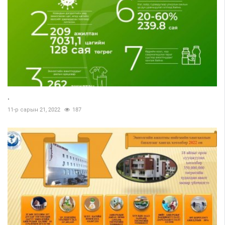
.
11-р сарын 21, 2022
187