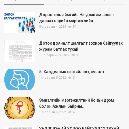
Дорноговь аймгийн Нэгдсэн эмнэлэгт
дараах нарийн мэргэжлийн...
8-р сарын 4, 2023
54
Дотоод хяналт шалгалт зохион байгуулах
журам батлах тухай
11-р сарын 29, 2022
9
5. Халдварын сэргийлэлт, хяналт
1-р сарын 5, 2022
5
Эмнэлгийн мэргэжилтний ёс зүйн дүрэм
болон Ажлын байрны...
1-р сарын 5, 2022
4
ҮНЭЛГЭЭНИЙ ХОРОО БАЙГУУЛАХ ТУХАЙ