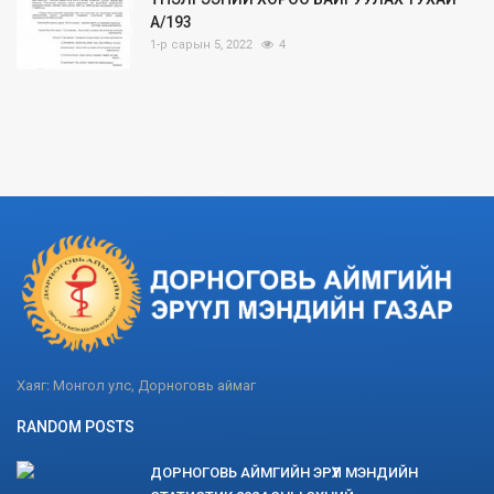
А/193
1-р сарын 5, 2022
4
Хаяг: Монгол улс, Дорноговь аймаг
RANDOM POSTS
ДОРНОГОВЬ АЙМГИЙН ЭРҮҮЛ МЭНДИЙН