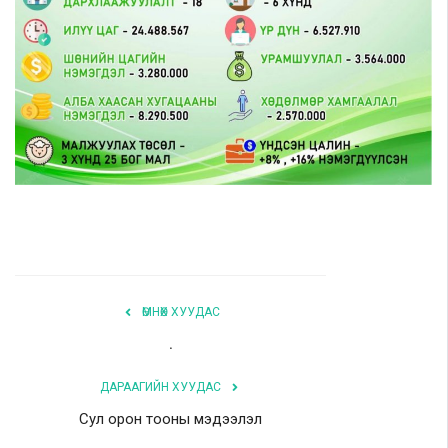
Шилэн данс
Авлига-110
ӨМНӨХ ХУУДАС
.
ДАРААГИЙН ХУУДАС
Сул орон тооны мэдээлэл