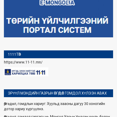
1111ТӨВ
https://www.11-11.mn/
ЭРҮҮЛ МЭНДИЙН ГАЗРЫН ӨРГӨДӨЛ ГОМДОЛ ХҮЛЭЭН АВАХ
Өргөдөл, гомдлын хариуг: Хуульд заасны дагуу 30 хоногийн
дотор хариу хүргүүлнэ.
Өргөдөл, гомдол гаргагч нь Монгол Улсын Үндсэн хууль болон