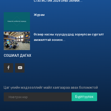
СТАТИСТИК 2024 ОНЫ ЭХНИЙ...
Журам
Өсвөр насны хүүхдүүдэд зориулсан сургалт
амжилттай зохион...
СОШИАЛ ДАГАХ
Цаг үеийн мэдэээллийг майл хаягаараа авах боломжтой
Бүртгүүлэх