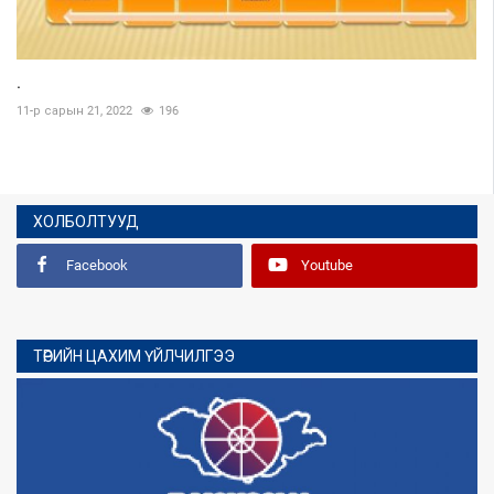
.
11-р сарын 21, 2022
196
ХОЛБОЛТУУД
Facebook
Youtube
ТӨРИЙН ЦАХИМ ҮЙЛЧИЛГЭЭ