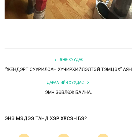
ӨМНӨХ ХУУДАС
“ЖЕНДЭРТ СУУРИЛСАН ХҮЧИРХИЙЛЭЛТЭЙ ТЭМЦЭХ” АЯН
ДАРААГИЙН ХУУДАС
ЭМЧ ЗӨВЛӨЖ БАЙНА.
ЭНЭ МЭДЭЭ ТАНД ХЭР ХҮРСЭН БЭ?