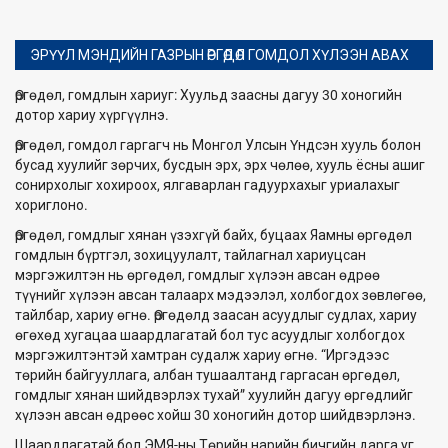
ЭРҮҮЛ МЭНДИЙН ГАЗРЫН ӨРГӨДӨЛ ГОМДОЛ ХҮЛЭЭН АВАХ
Өргөдөл, гомдлын хариуг: Хуульд заасны дагуу 30 хоногийн
дотор хариу хүргүүлнэ.
Өргөдөл, гомдол гаргагч нь Монгол Улсын Үндсэн хууль болон
бусад хуулийг зөрчих, бусдын эрх, эрх чөлөө, хууль ёсны ашиг
сонирхолыг хохироох, ялгаварлан гадуурхахыг уриалахыг
хориглоно.
Өргөдөл, гомдлыг хянан үзэхгүй байх, буцаах Яамны өргөдөл
гомдлын бүртгэл, зохицуулалт, тайлагнал хариуцсан
мэргэжилтэн нь өргөдөл, гомдлыг хүлээн авсан өдрөө
түүнийг хүлээн авсан талаарх мэдээлэл, холбогдох зөвлөгөө,
тайлбар, хариу өгнө. Өргөдөлд заасан асуудлыг судлах, хариу
өгөхөд хугацаа шаардлагатай бол тус асуудлыг холбогдох
мэргэжилтэнтэй хамтран судалж хариу өгнө. “Иргэдээс
төрийн байгууллага, албан тушаалтанд гаргасан өргөдөл,
гомдлыг хянан шийдвэрлэх тухай” хуулийн дагуу өргөдлийг
хүлээн авсан өдрөөс хойш 30 хоногийн дотор шийдвэрлэнэ.
Шаардлагатай бол ЭМЯ-ны Төрийн нарийн бичгийн дарга уг