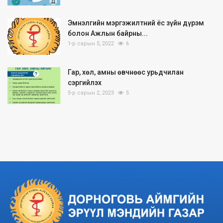
Эмнэлгийн мэргэжилтний ёс зүйн дүрэм
болон Ажлын байрны...
1-р сарын 5, 2022
6
Гар, хөл, амны өвчнөөс урьдчилан
сэргийлэх
5-р сарын 2, 2023
5