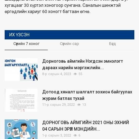
хугацааг 30 хүртэл хоногоор сунгана. Саналын шинжтэй
өргөдлийн хариуг 60 хоногт багтаан өгнө.
ИХ ҮЗСЭН
Сүүлийн 7 хоног
Сүүлийн сар
Бүгд
Дорноговь аймгийн Нэгдсэн эмнэлэгт
дараах нарийн мэргэжлийн...
8-р сарын 4, 2023
55
Дотоод хяналт шалгалт зохион байгуулах
журам батлах тухай
11-р сарын 29, 2022
13
ДОРНОГОВЬ АЙМГИЙН 2021 ОНЫ ЭХНИЙ
04 САРЫН ЭРҮҮЛ МЭНДИЙН...
1-р сарын 3, 2022
6