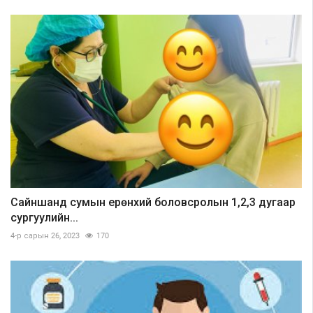
Сайншанд сумын ерөнхий боловсролын 1,2,3 дугаар
сургуулийн...
4-р сарын 26, 2023
170