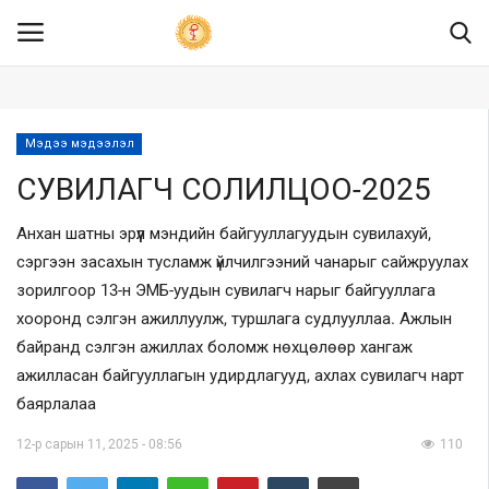
.col-sm-4 {width: 25.333333%;} .col-sm-8 {width: 74.666667%;} .logo-
banner .pull-right a img {width: 100%; height: 130px; vertical-align: top}
Мэдээ мэдээлэл
Нүүр
СУВИЛАГЧ СОЛИЛЦОО-2025
Бидний тухай
Анхан шатны эрүүл мэндийн байгууллагуудын сувилахуй,
Мэдээ мэдээлэл
сэргээн засахын тусламж үйлчилгээний чанарыг сайжруулах
зорилгоор 13-н ЭМБ-уудын сувилагч нарыг байгууллага
Ил тод байдал
хооронд сэлгэн ажиллуулж, туршлага судлууллаа. Ажлын
байранд сэлгэн ажиллах боломж нөхцөлөөр хангаж
Хууль эрх зүй
ажилласан байгууллагын удирдлагууд, ахлах сувилагч нарт
баярлалаа
ХЯНАЛТ ШАЛГАЛТ
12-р сарын 11, 2025 - 08:56
110
Төрийн үйлчилгээ