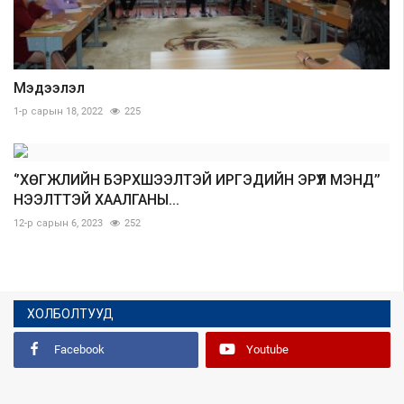
Мэдээлэл
1-р сарын 18, 2022
225
‘’ХӨГЖЛИЙН БЭРХШЭЭЛТЭЙ ИРГЭДИЙН ЭРҮҮЛ МЭНД’’
НЭЭЛТТЭЙ ХААЛГАНЫ...
12-р сарын 6, 2023
252
ХОЛБОЛТУУД
Facebook
Youtube