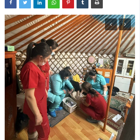
Шилэн данс
Авлига-110