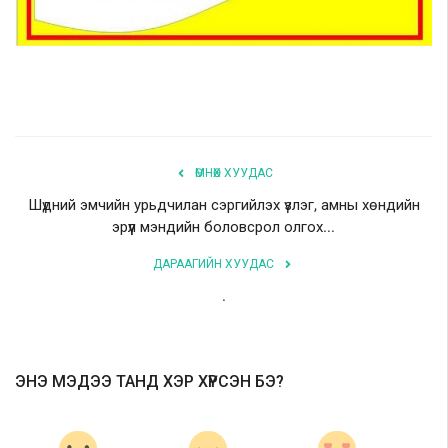
ӨМНӨХ ХУУДАС
Шүдний эмчийн урьдчилан сэргийлэх үзлэг, амны хөндийн
эрүүл мэндийн боловсрол олгох...
ДАРААГИЙН ХУУДАС
.
ЭНЭ МЭДЭЭ ТАНД ХЭР ХҮРСЭН БЭ?