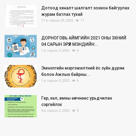
Дотоод хяналт шалгалт зохион байгуулах
журам батлах тухай
11-р сарын 29, 2022
11
ДОРНОГОВЬ АЙМГИЙН 2021 ОНЫ ЭХНИЙ
04 САРЫН ЭРҮҮЛ МЭНДИЙН...
1-р сарын 3, 2022
6
Эмнэлгийн мэргэжилтний ёс зүйн дүрэм
болон Ажлын байрны...
1-р сарын 5, 2022
6
Гар, хөл, амны өвчнөөс урьдчилан
сэргийлэх
5-р сарын 2, 2023
5