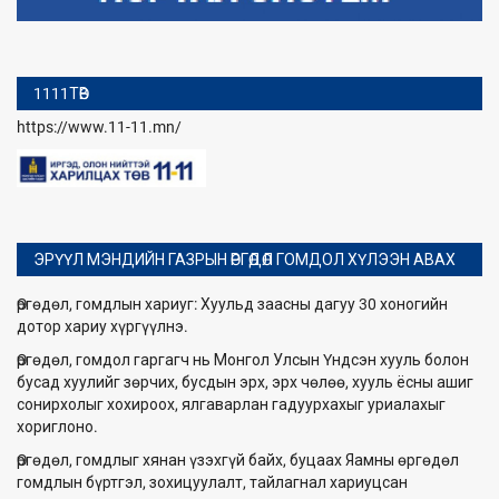
1111ТӨВ
https://www.11-11.mn/
ЭРҮҮЛ МЭНДИЙН ГАЗРЫН ӨРГӨДӨЛ ГОМДОЛ ХҮЛЭЭН АВАХ
Өргөдөл, гомдлын хариуг: Хуульд заасны дагуу 30 хоногийн
дотор хариу хүргүүлнэ.
Өргөдөл, гомдол гаргагч нь Монгол Улсын Үндсэн хууль болон
бусад хуулийг зөрчих, бусдын эрх, эрх чөлөө, хууль ёсны ашиг
сонирхолыг хохироох, ялгаварлан гадуурхахыг уриалахыг
хориглоно.
Өргөдөл, гомдлыг хянан үзэхгүй байх, буцаах Яамны өргөдөл
гомдлын бүртгэл, зохицуулалт, тайлагнал хариуцсан