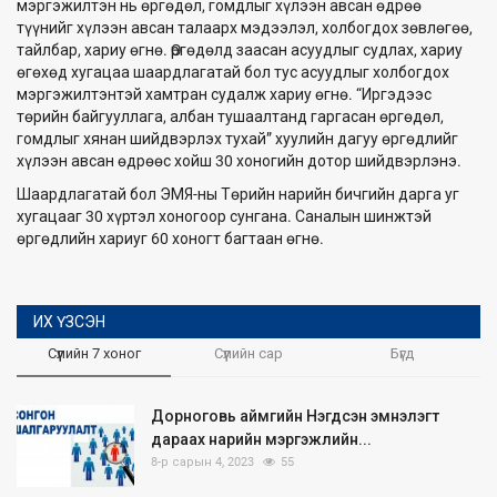
мэргэжилтэн нь өргөдөл, гомдлыг хүлээн авсан өдрөө
түүнийг хүлээн авсан талаарх мэдээлэл, холбогдох зөвлөгөө,
тайлбар, хариу өгнө. Өргөдөлд заасан асуудлыг судлах, хариу
өгөхөд хугацаа шаардлагатай бол тус асуудлыг холбогдох
мэргэжилтэнтэй хамтран судалж хариу өгнө. “Иргэдээс
төрийн байгууллага, албан тушаалтанд гаргасан өргөдөл,
гомдлыг хянан шийдвэрлэх тухай” хуулийн дагуу өргөдлийг
хүлээн авсан өдрөөс хойш 30 хоногийн дотор шийдвэрлэнэ.
Шаардлагатай бол ЭМЯ-ны Төрийн нарийн бичгийн дарга уг
хугацааг 30 хүртэл хоногоор сунгана. Саналын шинжтэй
өргөдлийн хариуг 60 хоногт багтаан өгнө.
ИХ ҮЗСЭН
Сүүлийн 7 хоног
Сүүлийн сар
Бүгд
Дорноговь аймгийн Нэгдсэн эмнэлэгт
дараах нарийн мэргэжлийн...
8-р сарын 4, 2023
55