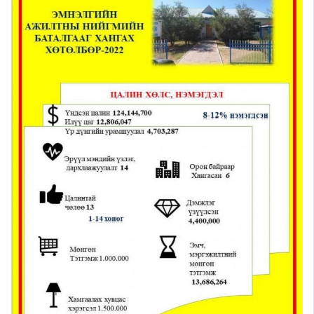
Шилэн данс
Авлига-110