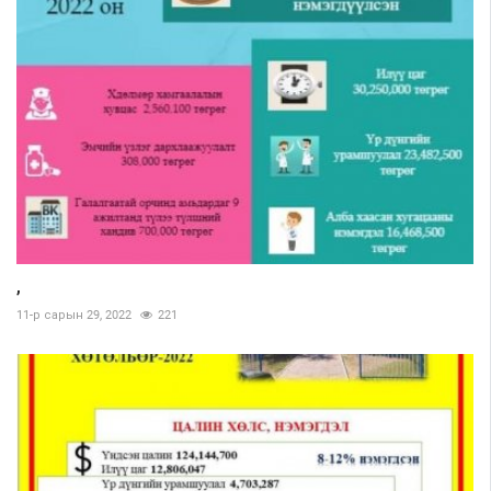
,
11-р сарын 29, 2022
221