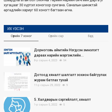
Шаардлагатай бол ЭМЯ-ны Төрийн нарийн бичгийн дарга уг
хугацааг 30 хүртэл хоногоор сунгана. Саналын шинжтэй
өргөдлийн хариуг 60 хоногт багтаан өгнө.
ИХ ҮЗСЭН
Сүүлийн 7 хоног
Сүүлийн сар
Бүгд
Дорноговь аймгийн Нэгдсэн эмнэлэгт
дараах нарийн мэргэжлийн...
8-р сарын 4, 2023
54
Дотоод хяналт шалгалт зохион байгуулах
журам батлах тухай
11-р сарын 29, 2022
9
5. Халдварын сэргийлэлт, хяналт
1-р сарын 5, 2022
5