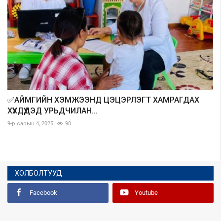
✅АЙМГИЙН ХЭМЖЭЭНД ЦЭЦЭРЛЭГТ ХАМРАГДАХ
ХҮҮХДҮҮДЭД УРЬДЧИЛАН...
9-р сарын 4, 2025
90
ХОЛБОЛТУУД
Facebook
Youtube