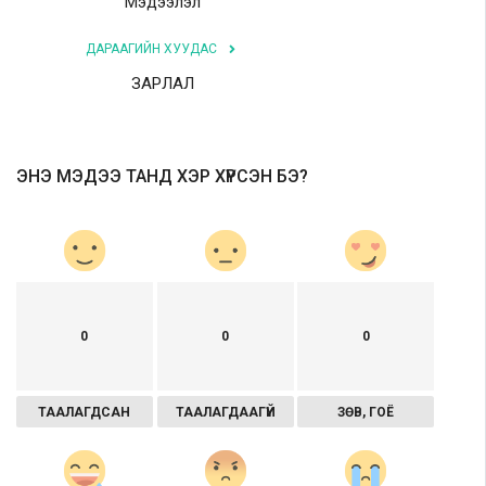
Мэдээлэл
ДАРААГИЙН ХУУДАС
ЗАРЛАЛ
ЭНЭ МЭДЭЭ ТАНД ХЭР ХҮРСЭН БЭ?
0
0
0
ТААЛАГДСАН
ТААЛАГДААГҮЙ
ЗӨВ, ГОЁ