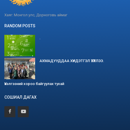
Хаяг: Монгол улс, Дорноговь аймаг
RANDOM POSTS
.
АХМАДУУДДАА ХҮНДЭТГЭЛ ҮЗҮҮЛЛЭЭ.
Үнэлгээний хороо байгуулах тухай
СОШИАЛ ДАГАХ