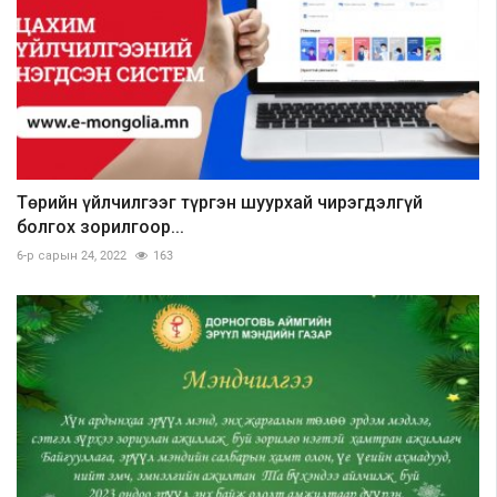
Төрийн үйлчилгээг түргэн шуурхай чирэгдэлгүй
болгох зорилгоор...
6-р сарын 24, 2022
163