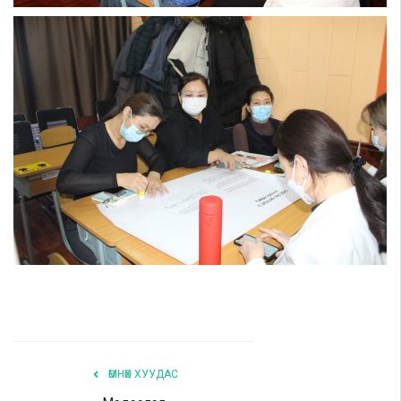
ӨМНӨХ ХУУДАС