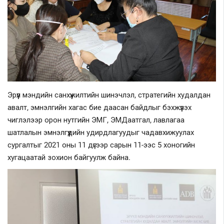
Шилэн данс
Авлига-110
Эрүүл мэндийн санхүүжилтийн шинэчлэл, стратегийн худалдан
авалт, эмнэлгийн хагас бие даасан байдлыг бэхжүүлэх
чиглэлээр орон нутгийн ЭМГ, ЭМДаатгал, лавлагаа
шатлалын эмнэлгүүдийн удирдлагуудыг чадавхижуулах
сургалтыг 2021 оны 11 дүгээр сарын 11-ээс 5 хоногийн
хугацаатай зохион байгуулж байна.