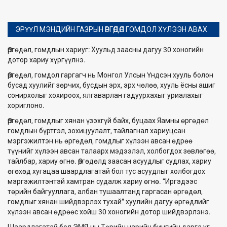
ЭРҮҮЛ МЭНДИЙН ГАЗРЫН ӨРГӨДӨЛ ГОМДОЛ ХҮЛЭЭН АВАХ
Өргөдөл, гомдлын хариуг: Хуульд заасны дагуу 30 хоногийн
дотор хариу хүргүүлнэ.
Өргөдөл, гомдол гаргагч нь Монгол Улсын Үндсэн хууль болон
бусад хуулийг зөрчих, бусдын эрх, эрх чөлөө, хууль ёсны ашиг
сонирхолыг хохироох, ялгаварлан гадуурхахыг уриалахыг
хориглоно.
Өргөдөл, гомдлыг хянан үзэхгүй байх, буцаах Яамны өргөдөл
гомдлын бүртгэл, зохицуулалт, тайлагнал хариуцсан
мэргэжилтэн нь өргөдөл, гомдлыг хүлээн авсан өдрөө
түүнийг хүлээн авсан талаарх мэдээлэл, холбогдох зөвлөгөө,
тайлбар, хариу өгнө. Өргөдөлд заасан асуудлыг судлах, хариу
өгөхөд хугацаа шаардлагатай бол тус асуудлыг холбогдох
мэргэжилтэнтэй хамтран судалж хариу өгнө. “Иргэдээс
төрийн байгууллага, албан тушаалтанд гаргасан өргөдөл,
гомдлыг хянан шийдвэрлэх тухай” хуулийн дагуу өргөдлийг
хүлээн авсан өдрөөс хойш 30 хоногийн дотор шийдвэрлэнэ.