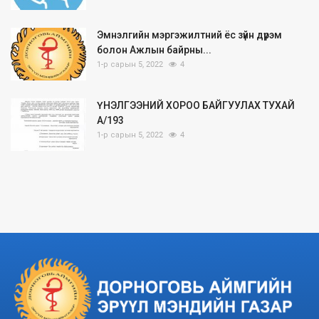
Эмнэлгийн мэргэжилтний ёс зүйн дүрэм
болон Ажлын байрны...
1-р сарын 5, 2022
4
ҮНЭЛГЭЭНИЙ ХОРОО БАЙГУУЛАХ ТУХАЙ
А/193
1-р сарын 5, 2022
4