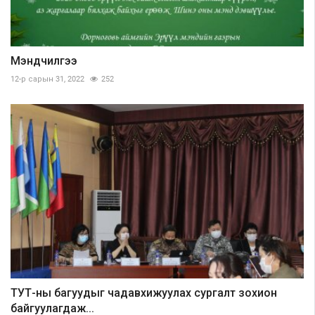
Мэндчилгээ
12-р сарын 31, 2022
252
ТУТ-ны багуудыг чадавхижуулах сургалт зохион
байгуулагдаж...