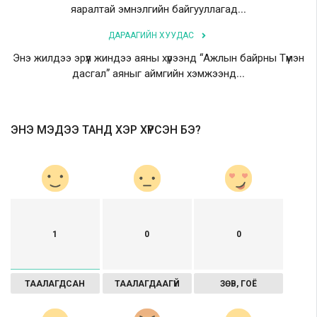
яаралтай эмнэлгийн байгууллагад...
ДАРААГИЙН ХУУДАС
Энэ жилдээ эрүүл жиндээ аяны хүрээнд “Ажлын байрны Түмэн
дасгал” аяныг аймгийн хэмжээнд...
ЭНЭ МЭДЭЭ ТАНД ХЭР ХҮРСЭН БЭ?
1
0
0
ТААЛАГДСАН
ТААЛАГДААГҮЙ
ЗӨВ, ГОЁ