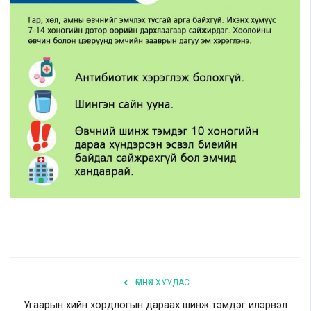
ӨМНӨХ ХУУДАС
Угаарын хийн хордлогын дараах шинж тэмдэг илэрвэл