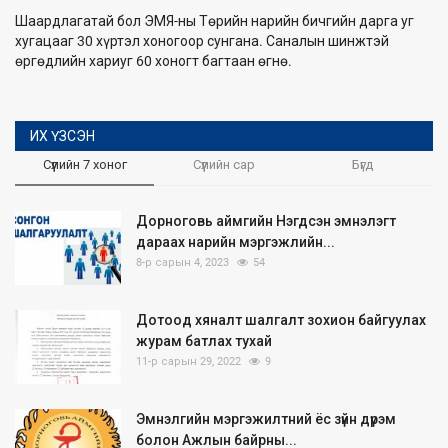
Шаардлагатай бол ЭМЯ-ны Төрийн нарийн бичгийн дарга уг
хугацааг 30 хүртэл хоногоор сунгана. Саналын шинжтэй
өргөдлийн хариуг 60 хоногт багтаан өгнө.
ИХ ҮЗСЭН
Сүүлийн 7 хоног
Сүүлийн сар
Бүгд
Дорноговь аймгийн Нэгдсэн эмнэлэгт
дараах нарийн мэргэжлийн...
8-р сарын 4, 2023
54
Дотоод хяналт шалгалт зохион байгуулах
журам батлах тухай
11-р сарын 29, 2022
9
Эмнэлгийн мэргэжилтний ёс зүйн дүрэм
болон Ажлын байрны...