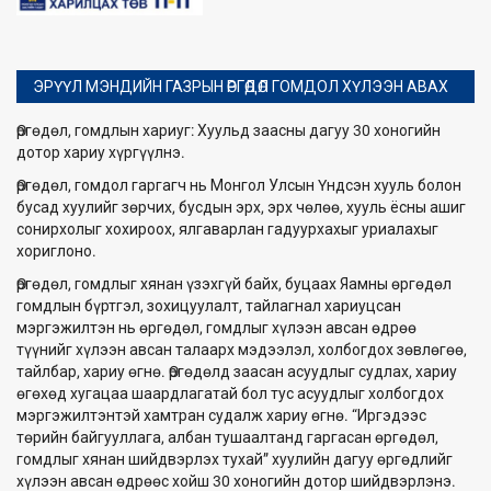
ЭРҮҮЛ МЭНДИЙН ГАЗРЫН ӨРГӨДӨЛ ГОМДОЛ ХҮЛЭЭН АВАХ
Өргөдөл, гомдлын хариуг: Хуульд заасны дагуу 30 хоногийн
дотор хариу хүргүүлнэ.
Өргөдөл, гомдол гаргагч нь Монгол Улсын Үндсэн хууль болон
бусад хуулийг зөрчих, бусдын эрх, эрх чөлөө, хууль ёсны ашиг
сонирхолыг хохироох, ялгаварлан гадуурхахыг уриалахыг
хориглоно.
Өргөдөл, гомдлыг хянан үзэхгүй байх, буцаах Яамны өргөдөл
гомдлын бүртгэл, зохицуулалт, тайлагнал хариуцсан
мэргэжилтэн нь өргөдөл, гомдлыг хүлээн авсан өдрөө
түүнийг хүлээн авсан талаарх мэдээлэл, холбогдох зөвлөгөө,
тайлбар, хариу өгнө. Өргөдөлд заасан асуудлыг судлах, хариу
өгөхөд хугацаа шаардлагатай бол тус асуудлыг холбогдох
мэргэжилтэнтэй хамтран судалж хариу өгнө. “Иргэдээс
төрийн байгууллага, албан тушаалтанд гаргасан өргөдөл,
гомдлыг хянан шийдвэрлэх тухай” хуулийн дагуу өргөдлийг
хүлээн авсан өдрөөс хойш 30 хоногийн дотор шийдвэрлэнэ.