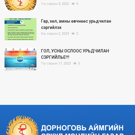
1-р сарын 5, 2022
4
Гар, хөл, амны өвчнөөс урьдчилан
сэргийлэх
5-р сарын 2, 2023
3
ГОЛ, УСНЫ ОСЛООС УРЬДЧИЛАН
СЭРГИЙЛЬЕ!!!
7-р сарын 17, 2023
3