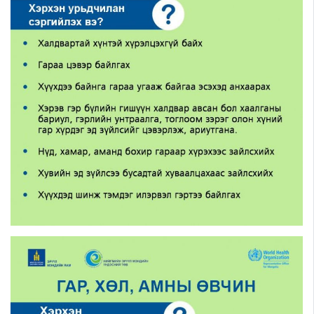
Шилэн данс
Авлига-110