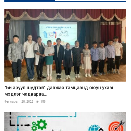
"Би эрүүл шүдтэй" дэвжээ тэмцээнд оюун ухаан
мэдлэг чадвараа...
9-р сарын 28, 2022
158