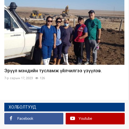
Эрүүл мэндийн тусламж үйлчилгээ үзүүлэв.
7-р сарын 17, 2023
126
ХОЛБОЛТУУД
Facebook
Youtube