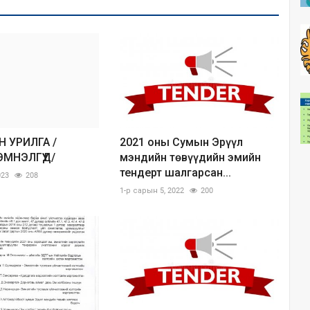
 УРИЛГА /
2021 оны Сумын Эрүүл
МНЭЛГҮҮД/
мэндийн төвүүдийн эмийн
тендерт шалгарсан...
023
208
1-р сарын 5, 2022
200