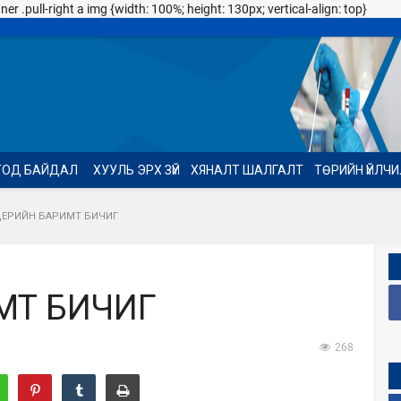
 .pull-right a img {width: 100%; height: 130px; vertical-align: top}
ТОД БАЙДАЛ
ХУУЛЬ ЭРХ ЗҮЙ
ХЯНАЛТ ШАЛГАЛТ
ТӨРИЙН ҮЙЛЧ
ЕРИЙН БАРИМТ БИЧИГ
МТ БИЧИГ
268