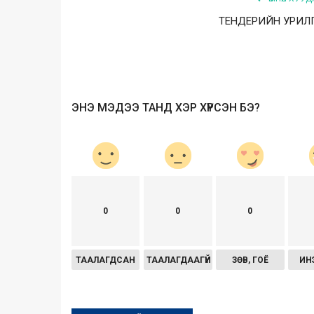
ТЕНДЕРИЙН УРИЛ
ЭНЭ МЭДЭЭ ТАНД ХЭР ХҮРСЭН БЭ?
0
0
0
ТААЛАГДСАН
ТААЛАГДААГҮЙ
ЗӨВ, ГОЁ
ИН