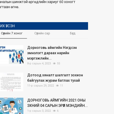
аналын шинжтэй өргөдлийн хариуг 60 хоногт
гтаан өгнө.
ИХ ҮЗСЭН
Сүүлийн 7 хоног
Сүүлийн сар
Бүгд
Дорноговь аймгийн Нэгдсэн
эмнэлэгт дараах нарийн
мэргэжлийн...
8-р сарын 4, 2023
55
Дотоод хяналт шалгалт зохион
байгуулах журам батлах тухай
11-р сарын 29, 2022
11
ДОРНОГОВЬ АЙМГИЙН 2021 ОНЫ
ЭХНИЙ 04 САРЫН ЭРҮҮЛ МЭНДИЙН...
1-р сарын 3, 2022
6