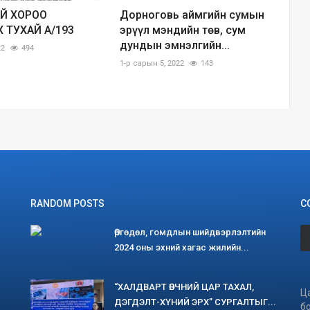
ИЙ ХОРОО
Дорноговь аймгийн сумын
 ТУХАЙ А/193
эрүүл мэндийн төв, сум
дундын эмнэлгийн...
22
494
1-р сарын 5, 2022
143
RANDOM POSTS
С
Өргөдөл, гомдлын шийдвэрлэлтийн
2024 оны эхний хагас жилийн...
“ХАЛДВАРТ ӨВЧНИЙ ЦАР ТАХАЛ,
Ц
ДЭГДЭЛТ-ХҮНИЙ ЭРХ” СУРГАЛТЫГ...
б