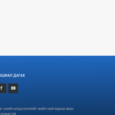
ОШИАЛ ДАГАХ
аг үеийн мэдэээллийг майл хаягаараа авах
оломжтой