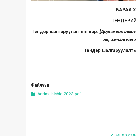
БАРАА 
ТЕНДЕРИЙ
Тендер шалгаруулалтын нэр:
[Дорноговь аймг
эм, эмнэлгийн 
Тендер шалгаруулалты
Файлууд
barimt-bichig-2023.pdf
ӨМНӨХ ХУУД