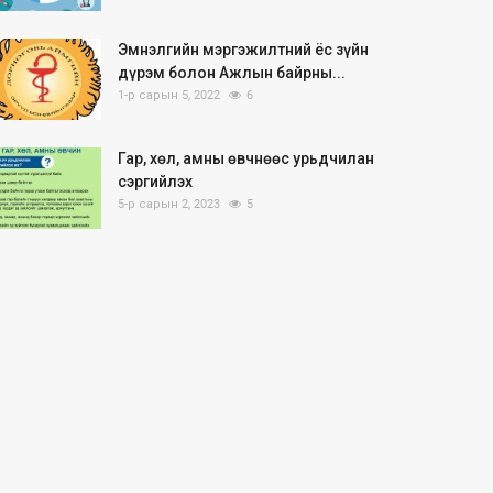
Эмнэлгийн мэргэжилтний ёс зүйн
дүрэм болон Ажлын байрны...
1-р сарын 5, 2022
6
Гар, хөл, амны өвчнөөс урьдчилан
сэргийлэх
5-р сарын 2, 2023
5