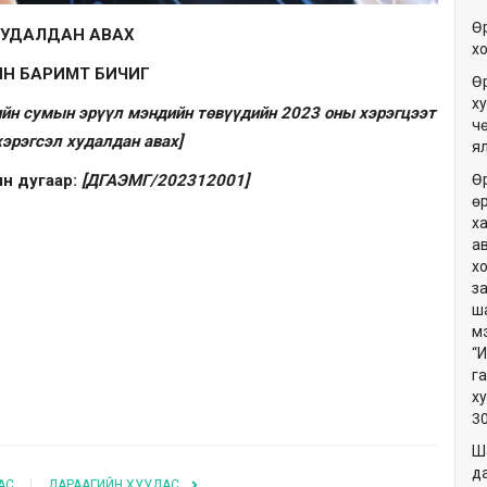
Ө
ХУДАЛДАН АВАХ
х
Н БАРИМТ БИЧИГ
Ө
ху
ийн сумын эрүүл мэндийн төвүүдийн 2023 оны хэрэгцээт
ч
хэрэгсэл худалдан авах]
я
Ө
н дугаар:
[ДГАЭМГ/202312001]
ө
х
а
х
з
ш
м
“
г
х
3
Ш
да
АС
ДАРААГИЙН ХУУДАС