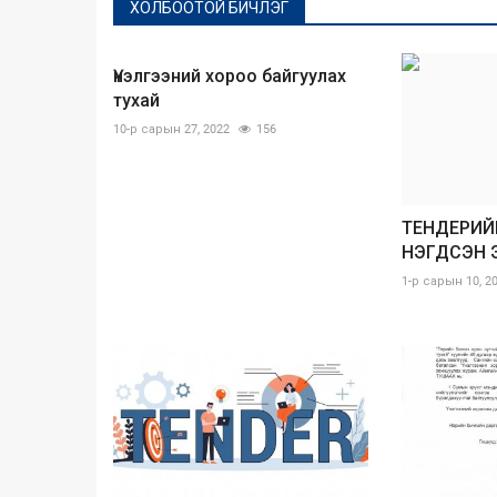
ХОЛБООТОЙ БИЧЛЭГ
Үнэлгээний хороо байгуулах
тухай
10-р сарын 27, 2022
156
ТЕНДЕРИЙН
НЭГДСЭН Э
1-р сарын 10, 2