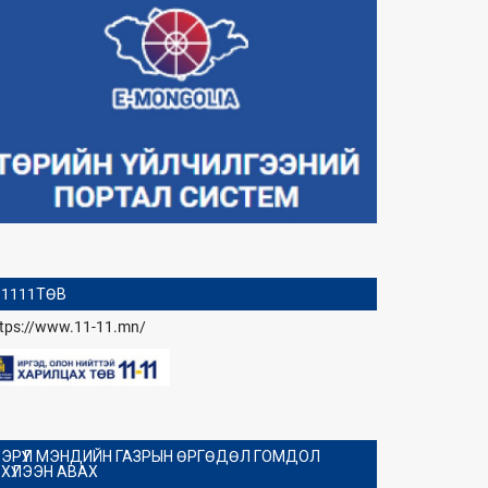
1111ТӨВ
ttps://www.11-11.mn/
ЭРҮҮЛ МЭНДИЙН ГАЗРЫН ӨРГӨДӨЛ ГОМДОЛ
ХҮЛЭЭН АВАХ