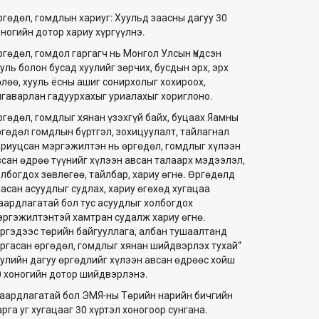
ргөдөл, гомдлын хариуг: Хуульд заасны дагуу 30
оногийн дотор хариу хүргүүлнэ.
ргөдөл, гомдол гаргагч нь Монгол Улсын Үндсэн
уль болон бусад хуулийг зөрчих, бусдын эрх, эрх
өлөө, хууль ёсны ашиг сонирхолыг хохироох,
лгаварлан гадуурхахыг уриалахыг хориглоно.
ргөдөл, гомдлыг хянан үзэхгүй байх, буцаах Яамны
ргөдөл гомдлын бүртгэл, зохицуулалт, тайлагнал
ариуцсан мэргэжилтэн нь өргөдөл, гомдлыг хүлээн
всан өдрөө түүнийг хүлээн авсан талаарх мэдээлэл,
олбогдох зөвлөгөө, тайлбар, хариу өгнө. Өргөдөлд
аасан асуудлыг судлах, хариу өгөхөд хугацаа
аардлагатай бол тус асуудлыг холбогдох
эргэжилтэнтэй хамтран судалж хариу өгнө.
Иргэдээс төрийн байгууллага, албан тушаалтанд
аргасан өргөдөл, гомдлыг хянан шийдвэрлэх тухай”
уулийн дагуу өргөдлийг хүлээн авсан өдрөөс хойш
0 хоногийн дотор шийдвэрлэнэ.
аардлагатай бол ЭМЯ-ны Төрийн нарийн бичгийн
рга уг хугацааг 30 хүртэл хоногоор сунгана.