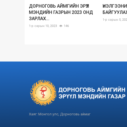
ДОРНОГОВЬ АЙМГИЙН ЭРҮҮЛ
ҮНЭЛГЭЭН
МЭНДИЙН ГАЗРЫН 2023 ОНД
БАЙГУУЛАХ
ЗАРЛАХ...
1-р сарын 5, 20
1-р сарын 10, 2023
146
Хаяг: Монгол улс, Дорноговь аймаг