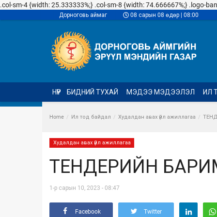
.col-sm-4 {width: 25.333333%;} .col-sm-8 {width: 74.666667%;} .logo-banner
Дорноговь аймаг
08 сарын 08 өдөр | 08:00
НҮҮР
БИДНИЙ ТУХАЙ
МЭДЭЭ МЭДЭЭЛЭЛ
ИЛ 
Home
Ил тод байдал
Худалдан авах үйл ажиллагаа
ТЕНД
Худалдан авах үйл ажиллагаа
ТЕНДЕРИЙН БАРИ
1-р сарын 10, 2023 - 08:47
Facebook
Twitter