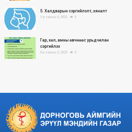
5. Халдварын сэргийлэлт, хяналт
1-р сарын 5, 2022
3
Гар, хөл, амны өвчнөөс урьдчилан
сэргийлэх
5-р сарын 2, 2023
3