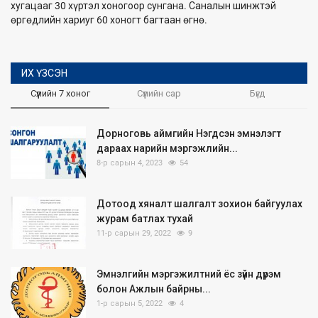
хугацааг 30 хүртэл хоногоор сунгана. Саналын шинжтэй
өргөдлийн хариуг 60 хоногт багтаан өгнө.
ИХ ҮЗСЭН
Сүүлийн 7 хоног
Сүүлийн сар
Бүгд
Дорноговь аймгийн Нэгдсэн эмнэлэгт
дараах нарийн мэргэжлийн...
8-р сарын 4, 2023
54
Дотоод хяналт шалгалт зохион байгуулах
журам батлах тухай
11-р сарын 29, 2022
9
Эмнэлгийн мэргэжилтний ёс зүйн дүрэм
болон Ажлын байрны...
1-р сарын 5, 2022
4