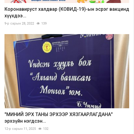
Коронавируст халдвар (КОВИД-19)-ын эсрэг вакцинд
хүүхдээ...
9-р сарын 28, 2022
139
"МИНИЙ ЭРХ ТАНЫ ЭРХЭЭР ХЯЗГААРЛАГДАНА"
эрхзүйн нэгдсэн...
12-р сарын 11, 2025
132