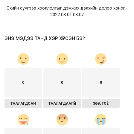
Эхийн сүүгээр хооллолтыг дэмжих дэлхийн долоо хоног -
2022.08.01-08.07
ЭНЭ МЭДЭЭ ТАНД ХЭР ХҮРСЭН БЭ?
0
0
0
ТААЛАГДСАН
ТААЛАГДААГҮЙ
ЗӨВ, ГОЁ