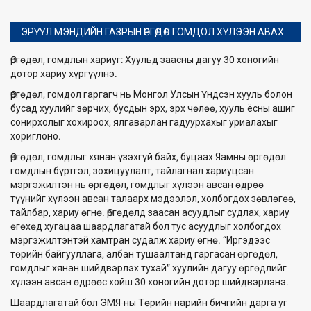
ЭРҮҮЛ МЭНДИЙН ГАЗРЫН ӨРГӨДӨЛ ГОМДОЛ ХҮЛЭЭН АВАХ
Өргөдөл, гомдлын хариуг: Хуульд заасны дагуу 30 хоногийн
дотор хариу хүргүүлнэ.
Өргөдөл, гомдол гаргагч нь Монгол Улсын Үндсэн хууль болон
бусад хуулийг зөрчих, бусдын эрх, эрх чөлөө, хууль ёсны ашиг
сонирхолыг хохироох, ялгаварлан гадуурхахыг уриалахыг
хориглоно.
Өргөдөл, гомдлыг хянан үзэхгүй байх, буцаах Яамны өргөдөл
гомдлын бүртгэл, зохицуулалт, тайлагнал хариуцсан
мэргэжилтэн нь өргөдөл, гомдлыг хүлээн авсан өдрөө
түүнийг хүлээн авсан талаарх мэдээлэл, холбогдох зөвлөгөө,
тайлбар, хариу өгнө. Өргөдөлд заасан асуудлыг судлах, хариу
өгөхөд хугацаа шаардлагатай бол тус асуудлыг холбогдох
мэргэжилтэнтэй хамтран судалж хариу өгнө. “Иргэдээс
төрийн байгууллага, албан тушаалтанд гаргасан өргөдөл,
гомдлыг хянан шийдвэрлэх тухай” хуулийн дагуу өргөдлийг
хүлээн авсан өдрөөс хойш 30 хоногийн дотор шийдвэрлэнэ.
Шаардлагатай бол ЭМЯ-ны Төрийн нарийн бичгийн дарга уг