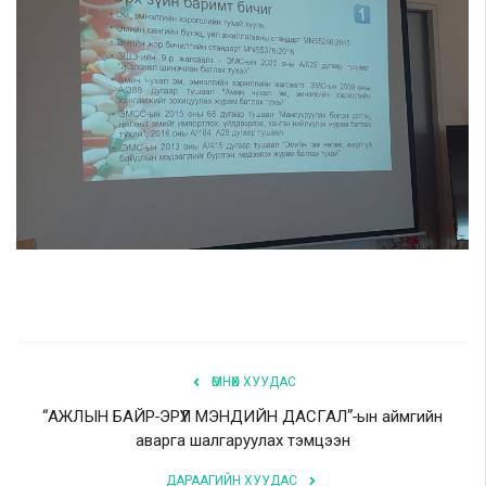
ӨМНӨХ ХУУДАС
“АЖЛЫН БАЙР-ЭРҮҮЛ МЭНДИЙН ДАСГАЛ”-ын аймгийн
аварга шалгаруулах тэмцээн
ДАРААГИЙН ХУУДАС