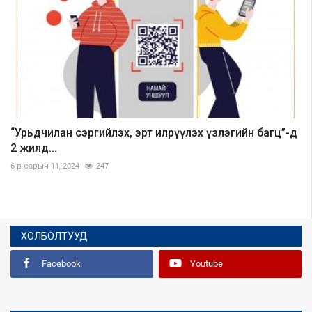
“Урьдчилан сэргийлэх, эрт илрүүлэх үзлэгийн багц”-д
2 жилд...
6-р сарын 11, 2024
247
ХОЛБОЛТУУД
Facebook
Youtube