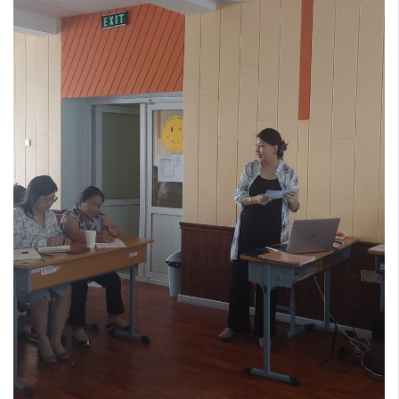
Шилэн данс
Авлига-110