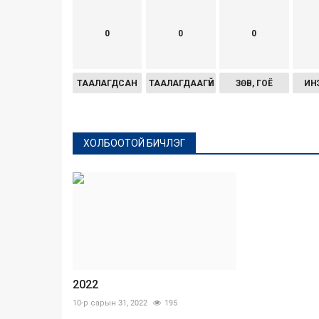
0
0
0
ТААЛАГДСАН
ТААЛАГДААГҮЙ
ЗӨВ, ГОЁ
ИН
ХОЛБООТОЙ БИЧЛЭГ
2022
10-р сарын 31, 2022
195