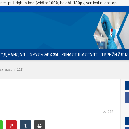
 .pull-right a img {width: 100%; height: 130px; vertical-align: top}
ТОД БАЙДАЛ
ХУУЛЬ ЭРХ ЗҮЙ
ХЯНАЛТ ШАЛГАЛТ
ТӨРИЙН ҮЙЛЧ
аалгавар
2021
259