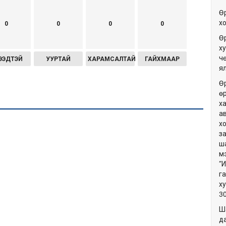
Ө
х
0
0
0
0
Ө
ху
ч
ЭЭДТЭЙ
УУРТАЙ
ХАРАМСАЛТАЙ
ГАЙХМААР
я
Ө
ө
х
а
х
з
ш
м
“
г
х
3
Ш
да