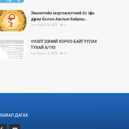
Эмнэлгийн мэргэжилтний ёс зүйн
дүрэм болон Ажлын байрны...
1-р сарын 5, 2022
4
ҮНЭЛГЭЭНИЙ ХОРОО БАЙГУУЛАХ
ТУХАЙ А/193
1-р сарын 5, 2022
4
ОШИАЛ ДАГАХ