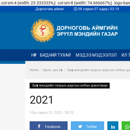
.col-sm-4 {width: 25.333333%;} .col-sm-8 {width: 74.666667%;} .logo-banner
Дорноговь аймаг
08 сарын 07 өдөр | 03:19
НҮҮР
БИДНИЙ ТУХАЙ
МЭДЭЭ МЭДЭЭЛЭЛ
ИЛ 
Home
Хууль эрх зүй
Эрүүл мэндийн газрын даргын албан д
Эрүүл мэндийн газрын даргын албан даалгавар
2021
10-р сарын 31, 2022 - 08:23
Facebook
Twitter