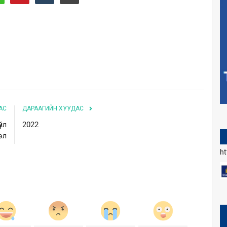
АС
ДАРААГИЙН ХУУДАС
йл
2022
өл
h