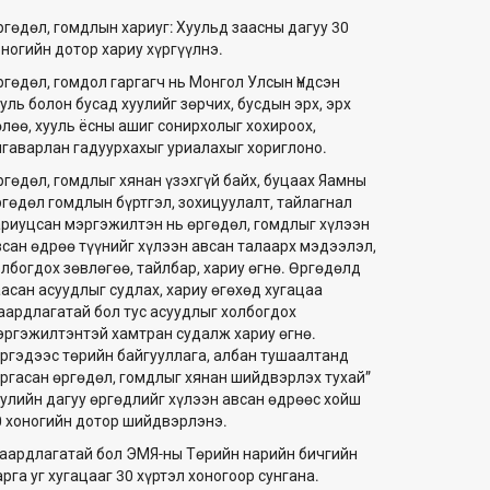
ргөдөл, гомдлын хариуг: Хуульд заасны дагуу 30
оногийн дотор хариу хүргүүлнэ.
ргөдөл, гомдол гаргагч нь Монгол Улсын Үндсэн
уль болон бусад хуулийг зөрчих, бусдын эрх, эрх
өлөө, хууль ёсны ашиг сонирхолыг хохироох,
лгаварлан гадуурхахыг уриалахыг хориглоно.
ргөдөл, гомдлыг хянан үзэхгүй байх, буцаах Яамны
ргөдөл гомдлын бүртгэл, зохицуулалт, тайлагнал
ариуцсан мэргэжилтэн нь өргөдөл, гомдлыг хүлээн
всан өдрөө түүнийг хүлээн авсан талаарх мэдээлэл,
олбогдох зөвлөгөө, тайлбар, хариу өгнө. Өргөдөлд
аасан асуудлыг судлах, хариу өгөхөд хугацаа
аардлагатай бол тус асуудлыг холбогдох
эргэжилтэнтэй хамтран судалж хариу өгнө.
Иргэдээс төрийн байгууллага, албан тушаалтанд
аргасан өргөдөл, гомдлыг хянан шийдвэрлэх тухай”
уулийн дагуу өргөдлийг хүлээн авсан өдрөөс хойш
0 хоногийн дотор шийдвэрлэнэ.
аардлагатай бол ЭМЯ-ны Төрийн нарийн бичгийн
рга уг хугацааг 30 хүртэл хоногоор сунгана.