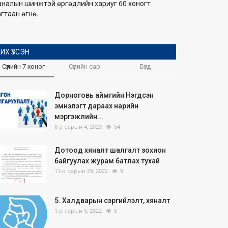
аналын шинжтэй өргөдлийн хариуг 60 хоногт
гтаан өгнө.
ИХ ҮЗСЭН
Сүүлийн 7 хоног
Сүүлийн сар
Бүгд
Дорноговь аймгийн Нэгдсэн
эмнэлэгт дараах нарийн
мэргэжлийн...
8-р сарын 4, 2023
54
Дотоод хяналт шалгалт зохион
байгуулах журам батлах тухай
11-р сарын 29, 2022
9
5. Халдварын сэргийлэлт, хяналт
1-р сарын 5, 2022
5