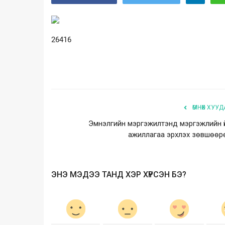
26416
ӨМНӨХ ХУУД
Эмнэлгийн мэргэжилтэнд мэргэжлийн ү
ажиллагаа эрхлэх зөвшөөр
ЭНЭ МЭДЭЭ ТАНД ХЭР ХҮРСЭН БЭ?