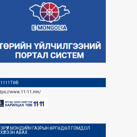
1111ТӨВ
ttps://www.11-11.mn/
ЭРҮҮЛ МЭНДИЙН ГАЗРЫН ӨРГӨДӨЛ ГОМДОЛ
ХҮЛЭЭН АВАХ