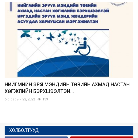
НИЙГМИЙН ЭРҮҮЛ МЭНДИЙН ТӨВИЙН АХМАД НАСТАН
ХӨГЖЛИЙН БЭРХШЭЭЛТЭЙ...
6-р сарын 22, 2022
139
ХОЛБОЛТУУД