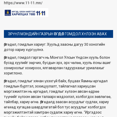
https://www.11-11.mn/
ЭРҮҮЛ МЭНДИЙН ГАЗРЫН ӨРГӨДӨЛ ГОМДОЛ ХҮЛЭЭН АВАХ
Өргөдөл, гомдлын хариуг: Хуульд заасны дагуу 30 хоногийн
дотор хариу хүргүүлнэ.
Өргөдөл, гомдол гаргагч нь Монгол Улсын Үндсэн хууль болон
бусад хуулийг зөрчих, бусдын эрх, эрх чөлөө, хууль ёсны ашиг
сонирхолыг хохироох, ялгаварлан гадуурхахыг уриалахыг
хориглоно.
Өргөдөл, гомдлыг хянан үзэхгүй байх, буцаах Яамны өргөдөл
гомдлын бүртгэл, зохицуулалт, тайлагнал хариуцсан
мэргэжилтэн нь өргөдөл, гомдлыг хүлээн авсан өдрөө
түүнийг хүлээн авсан талаарх мэдээлэл, холбогдох зөвлөгөө,
тайлбар, хариу өгнө. Өргөдөлд заасан асуудлыг судлах, хариу
өгөхөд хугацаа шаардлагатай бол тус асуудлыг холбогдох
мэргэжилтэнтэй хамтран судалж хариу өгнө. “Иргэдээс