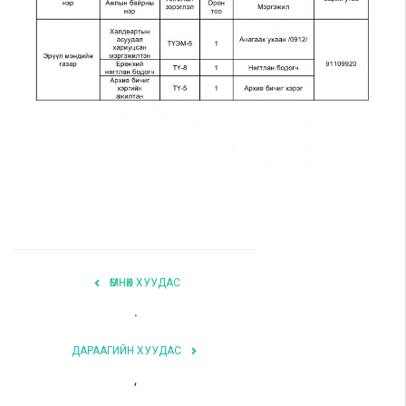
Шилэн данс
Авлига-110
ӨМНӨХ ХУУДАС
.
ДАРААГИЙН ХУУДАС
,