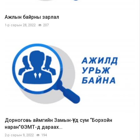
Ажлын байрны зарлал
1-р сарын 28, 2022
207
Дорноговь аймгийн Замын-Үүд сум “Борхойн
наран”ӨЭМТ-д дараах...
2-р сарын 9, 2022
194