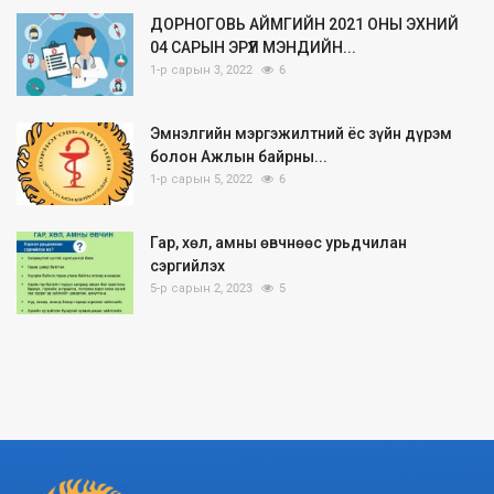
ДОРНОГОВЬ АЙМГИЙН 2021 ОНЫ ЭХНИЙ
04 САРЫН ЭРҮҮЛ МЭНДИЙН...
1-р сарын 3, 2022
6
Эмнэлгийн мэргэжилтний ёс зүйн дүрэм
болон Ажлын байрны...
1-р сарын 5, 2022
6
Гар, хөл, амны өвчнөөс урьдчилан
сэргийлэх
5-р сарын 2, 2023
5