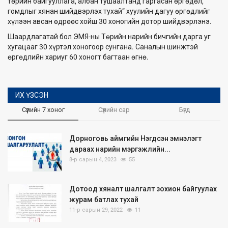
төрийн байгууллага, албан тушаалтанд гаргасан өргөдөл,
гомдлыг хянан шийдвэрлэх тухай” хуулийн дагуу өргөдлийг
хүлээн авсан өдрөөс хойш 30 хоногийн дотор шийдвэрлэнэ.
Шаардлагатай бол ЭМЯ-ны Төрийн нарийн бичгийн дарга уг
хугацааг 30 хүртэл хоногоор сунгана. Саналын шинжтэй
өргөдлийн хариуг 60 хоногт багтаан өгнө.
ИХ ҮЗСЭН
Сүүлийн 7 хоног
Сүүлийн сар
Бүгд
Дорноговь аймгийн Нэгдсэн эмнэлэгт
дараах нарийн мэргэжлийн...
8-р сарын 4, 2023
55
Дотоод хяналт шалгалт зохион байгуулах
журам батлах тухай
11-р сарын 29, 2022
11