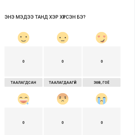
ЭНЭ МЭДЭЭ ТАНД ХЭР ХҮРСЭН БЭ?
0
0
0
ТААЛАГДСАН
ТААЛАГДААГҮЙ
ЗӨВ, ГОЁ
0
0
0