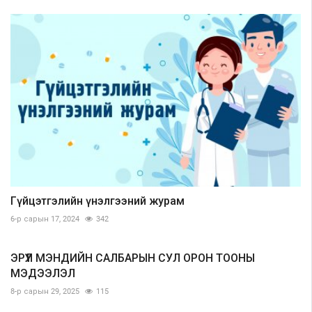
Гүйцэтгэлийн үнэлгээний журам
6-р сарын 17, 2024
342
ЭРҮҮЛ МЭНДИЙН САЛБАРЫН СУЛ ОРОН ТООНЫ
МЭДЭЭЛЭЛ
8-р сарын 29, 2025
115