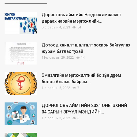
Дорноговь аймгийн Нэгдсэн эмнэлэгт
дараах нарийн мэргэжлийн...
8-р сарын 4, 2023
54
Дотоод хяналт шалгалт зохион байгуулах
журам батлах тухай
11-р сарын 29, 2022
14
Эмнэлгийн мэргэжилтний ёс зүйн дүрэм
болон Ажлын байрны...
1-р сарын 5, 2022
7
ДОРНОГОВЬ АЙМГИЙН 2021 ОНЫ ЭХНИЙ
04 САРЫН ЭРҮҮЛ МЭНДИЙН...
1-р сарын 3, 2022
6
.