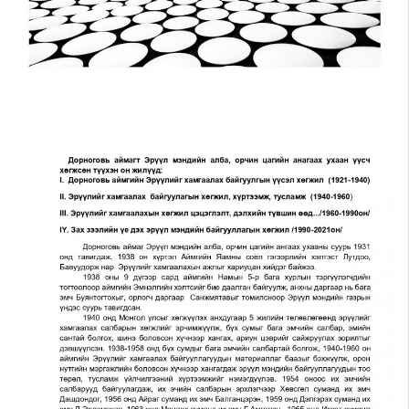
Шилэн данс
Авлига-110