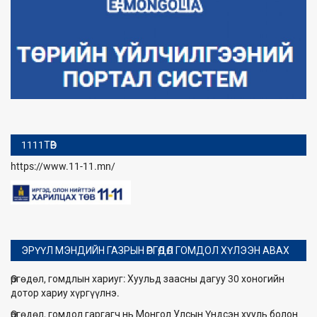
1111ТӨВ
https://www.11-11.mn/
ЭРҮҮЛ МЭНДИЙН ГАЗРЫН ӨРГӨДӨЛ ГОМДОЛ ХҮЛЭЭН АВАХ
Өргөдөл, гомдлын хариуг: Хуульд заасны дагуу 30 хоногийн
дотор хариу хүргүүлнэ.
Өргөдөл, гомдол гаргагч нь Монгол Улсын Үндсэн хууль болон