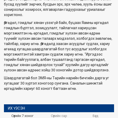
бусад хуулийг зөрчих, бусдын эрх, эрх чөлөө, хууль ёсны ашиг
сонирхолыг хохироох, ялгаварлан гадуурхахыг уриалахыг
хориглоно.
Өргөдөл, гомдлыг хянан үзэхгүй байх, буцаах Яамны өргөдөл
гомдлын бүртгэл, зохицуулалт, тайлагнал хариуцсан
мэргэжилтэн нь өргөдөл, гомдлыг хүлээн авсан өдрөө
түүнийг хүлээн авсан талаарх мэдээлэл, холбогдох зөвлөгөө,
тайлбар, хариу өгнө. Өргөдөлд заасан асуудлыг судлах, хариу
өгөхөд хугацаа шаардлагатай бол тус асуудлыг холбогдох
мэргэжилтэнтэй хамтран судалж хариу өгнө. “Иргэдээс
төрийн байгууллага, албан тушаалтанд гаргасан өргөдөл,
гомдлыг хянан шийдвэрлэх тухай” хуулийн дагуу өргөдлийг
хүлээн авсан өдрөөс хойш 30 хоногийн дотор шийдвэрлэнэ.
Шаардлагатай бол ЭМЯ-ны Төрийн нарийн бичгийн дарга уг
хугацааг 30 хүртэл хоногоор сунгана. Саналын шинжтэй
өргөдлийн хариуг 60 хоногт багтаан өгнө.
ИХ ҮЗСЭН
Сүүлийн 7 хоног
Сүүлийн сар
Бүгд