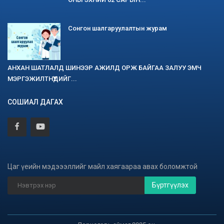
Сонгон шалгаруулалтын журам
АНХАН ШАТЛАЛД ШИНЭЭР АЖИЛД ОРЖ БАЙГАА ЗАЛУУ ЭМЧ
МЭРГЭЖИЛТНҮҮДИЙГ...
СОШИАЛ ДАГАХ
Цаг үеийн мэдэээллийг майл хаягаараа авах боломжтой
Бүртгүүлэх