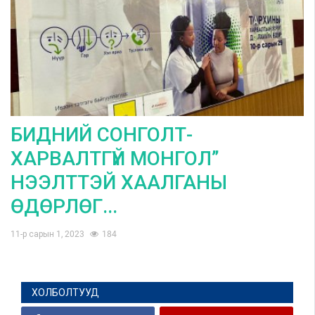
БИДНИЙ СОНГОЛТ-
ХАРВАЛТГҮЙ МОНГОЛ”
НЭЭЛТТЭЙ ХААЛГАНЫ
ӨДӨРЛӨГ...
11-р сарын 1, 2023
184
ХОЛБОЛТУУД