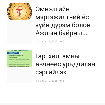
Эмнэлгийн
мэргэжилтний ёс
зүйн дүрэм болон
Ажлын байрны...
1-р сарын 5, 2022
6
Гар, хөл, амны
өвчнөөс урьдчилан
сэргийлэх
5-р сарын 2, 2023
5