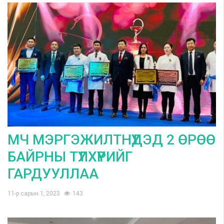
МЧ МЭРГЭЖИЛТНҮҮДЭД 2 ӨРӨӨ
БАЙРНЫ ТҮЛХҮҮРИЙГ
ГАРДУУЛЛАА
11-р сарын 1, 2023
143