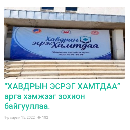
“ХАВДРЫН ЭСРЭГ ХАМТДАА”
арга хэмжээг зохион
байгууллаа.
9-р сарын 15, 2022
182