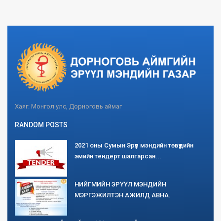
Хаяг: Монгол улс, Дорноговь аймаг
RANDOM POSTS
2021 оны Сумын Эрүүл мэндийн төвүүдийн
эмийн тендерт шалгарсан...
НИЙГМИЙН ЭРҮҮЛ МЭНДИЙН
МЭРГЭЖИЛТЭН АЖИЛД АВНА.