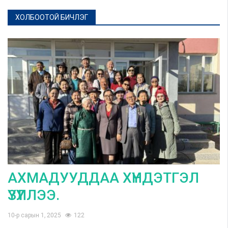
ХОЛБООТОЙ БИЧЛЭГ
АХМАДУУДДАА ХҮНДЭТГЭЛ
ҮЗҮҮЛЛЭЭ.
10-р сарын 1, 2025
122