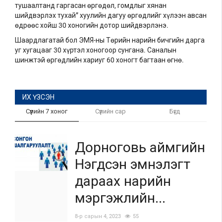
тушаалтанд гаргасан өргөдөл, гомдлыг хянан
шийдвэрлэх тухай” хуулийн дагуу өргөдлийг хүлээн авсан
өдрөөс хойш 30 хоногийн дотор шийдвэрлэнэ.
Шаардлагатай бол ЭМЯ-ны Төрийн нарийн бичгийн дарга
уг хугацааг 30 хүртэл хоногоор сунгана. Саналын
шинжтэй өргөдлийн хариуг 60 хоногт багтаан өгнө.
ИХ ҮЗСЭН
Сүүлийн 7 хоног
Сүүлийн сар
Бүгд
Дорноговь аймгийн
Нэгдсэн эмнэлэгт
дараах нарийн
мэргэжлийн...
8-р сарын 4, 2023
55