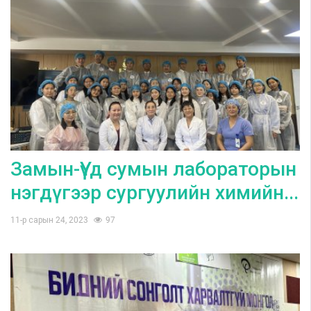
Замын-Үүд сумын лабораторын
нэгдүгээр сургуулийн химийн...
11-р сарын 24, 2023
97