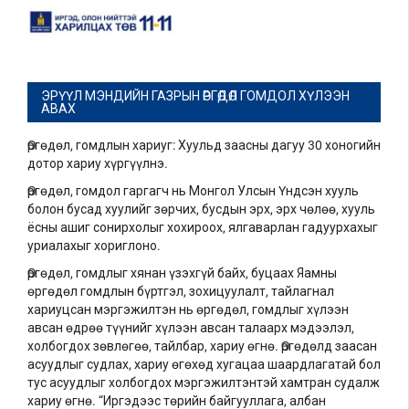
ЭРҮҮЛ МЭНДИЙН ГАЗРЫН ӨРГӨДӨЛ ГОМДОЛ ХҮЛЭЭН
АВАХ
Өргөдөл, гомдлын хариуг: Хуульд заасны дагуу 30 хоногийн
дотор хариу хүргүүлнэ.
Өргөдөл, гомдол гаргагч нь Монгол Улсын Үндсэн хууль
болон бусад хуулийг зөрчих, бусдын эрх, эрх чөлөө, хууль
ёсны ашиг сонирхолыг хохироох, ялгаварлан гадуурхахыг
уриалахыг хориглоно.
Өргөдөл, гомдлыг хянан үзэхгүй байх, буцаах Яамны
өргөдөл гомдлын бүртгэл, зохицуулалт, тайлагнал
хариуцсан мэргэжилтэн нь өргөдөл, гомдлыг хүлээн
авсан өдрөө түүнийг хүлээн авсан талаарх мэдээлэл,
холбогдох зөвлөгөө, тайлбар, хариу өгнө. Өргөдөлд заасан
асуудлыг судлах, хариу өгөхөд хугацаа шаардлагатай бол
тус асуудлыг холбогдох мэргэжилтэнтэй хамтран судалж
хариу өгнө. “Иргэдээс төрийн байгууллага, албан