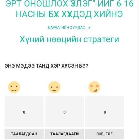
ЭРТ ОНОШЛОХ ҮЗЛЭГ"-ИЙГ 6-16
НАСНЫ БҮХ ХҮҮХДЭД ХИЙНЭ
ДАРААГИЙН ХУУДАС
Хүний нөөцийн стратеги
ЭНЭ МЭДЭЭ ТАНД ХЭР ХҮРСЭН БЭ?
0
0
0
ТААЛАГДСАН
ТААЛАГДААГҮЙ
ЗӨВ, ГОЁ