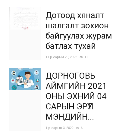
Дотоод хяналт
шалгалт зохион
байгуулах журам
батлах тухай
11-р сарын 29, 2022
11
ДОРНОГОВЬ
АЙМГИЙН 2021
ОНЫ ЭХНИЙ 04
САРЫН ЭРҮҮЛ
МЭНДИЙН...
1-р сарын 3, 2022
6