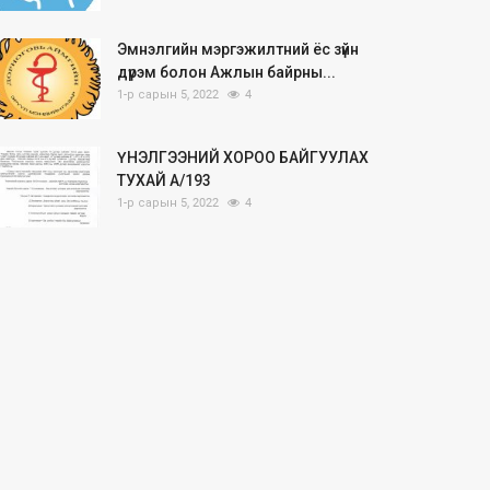
Эмнэлгийн мэргэжилтний ёс зүйн
дүрэм болон Ажлын байрны...
1-р сарын 5, 2022
4
ҮНЭЛГЭЭНИЙ ХОРОО БАЙГУУЛАХ
ТУХАЙ А/193
1-р сарын 5, 2022
4