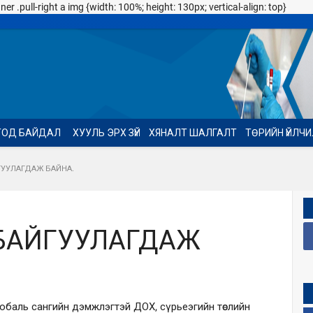
 .pull-right a img {width: 100%; height: 130px; vertical-align: top}
ТОД БАЙДАЛ
ХУУЛЬ ЭРХ ЗҮЙ
ХЯНАЛТ ШАЛГАЛТ
ТӨРИЙН ҮЙЛЧ
ГУУЛАГДАЖ БАЙНА.
 БАЙГУУЛАГДАЖ
лобаль сангийн дэмжлэгтэй ДОХ, сүрьеэгийн төслийн