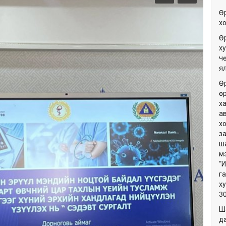
Ө
х
Ө
ху
ч
я
Ө
ө
х
а
х
з
ш
м
“
г
х
3
Ш
да