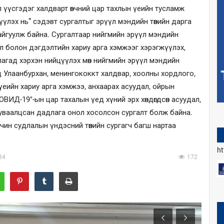
 үүсгэдэг халдварт өвчний цар тахлын үеийн тусламж
үүлэх нь” сэдэвт сургалтыг эрүүл мэндийн төвийн дарга
йгуулж байна. Сургалтаар нийгмийн эрүүл мэндийн
ал болон дэгдэлтийн хариу арга хэмжээг хэрэгжүүлэх,
агад хэрхэн нийцүүлэх мөн нийгмийн эрүүл мэндийн
 Улаанбурхан, менингококкт халдвар, хоолны хордлого,
 үеийн хариу арга хэмжээ, анхаарах асуудал, ойрын
ВИД-19"-ын цар тахалын үед хүний эрх хөндөгдсөн асуудал,
хуваалцсан дадлага онол хосолсон сургалт болж байна.
чин судлалын үндэсний төвийн сургагч багш нартаа
h
34
172