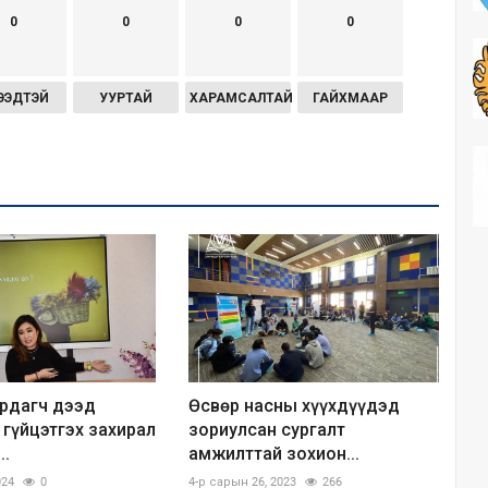
0
0
0
0
ЭЭДТЭЙ
УУРТАЙ
ХАРАМСАЛТАЙ
ГАЙХМААР
ирдагч дээд
Өсвөр насны хүүхдүүдэд
 гүйцэтгэх захирал
зориулсан сургалт
..
амжилттай зохион...
024
0
4-р сарын 26, 2023
266