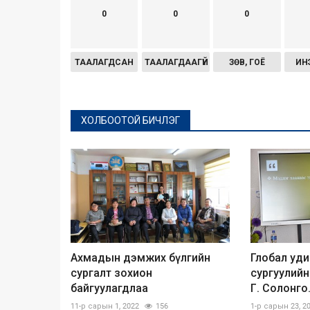
0
0
0
ТААЛАГДСАН
ТААЛАГДААГҮЙ
ЗӨВ, ГОЁ
ИН
ХОЛБООТОЙ БИЧЛЭГ
Ахмадын дэмжих бүлгийн
Глобал уд
сургалт зохион
сургуулийн
байгуулагдлаа
Г. Солонго.
11-р сарын 1, 2022
156
1-р сарын 23, 2