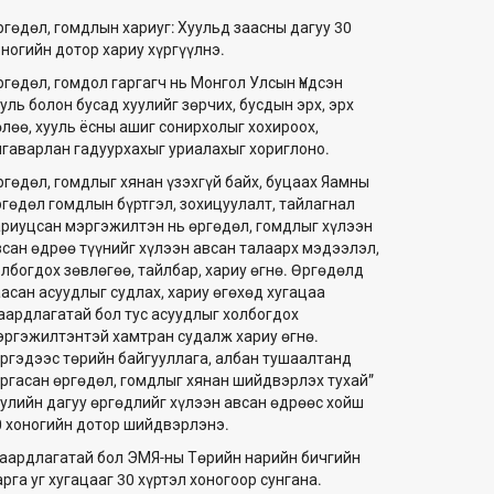
ргөдөл, гомдлын хариуг: Хуульд заасны дагуу 30
оногийн дотор хариу хүргүүлнэ.
ргөдөл, гомдол гаргагч нь Монгол Улсын Үндсэн
уль болон бусад хуулийг зөрчих, бусдын эрх, эрх
өлөө, хууль ёсны ашиг сонирхолыг хохироох,
лгаварлан гадуурхахыг уриалахыг хориглоно.
ргөдөл, гомдлыг хянан үзэхгүй байх, буцаах Яамны
ргөдөл гомдлын бүртгэл, зохицуулалт, тайлагнал
ариуцсан мэргэжилтэн нь өргөдөл, гомдлыг хүлээн
всан өдрөө түүнийг хүлээн авсан талаарх мэдээлэл,
олбогдох зөвлөгөө, тайлбар, хариу өгнө. Өргөдөлд
аасан асуудлыг судлах, хариу өгөхөд хугацаа
аардлагатай бол тус асуудлыг холбогдох
эргэжилтэнтэй хамтран судалж хариу өгнө.
Иргэдээс төрийн байгууллага, албан тушаалтанд
аргасан өргөдөл, гомдлыг хянан шийдвэрлэх тухай”
уулийн дагуу өргөдлийг хүлээн авсан өдрөөс хойш
0 хоногийн дотор шийдвэрлэнэ.
аардлагатай бол ЭМЯ-ны Төрийн нарийн бичгийн
рга уг хугацааг 30 хүртэл хоногоор сунгана.