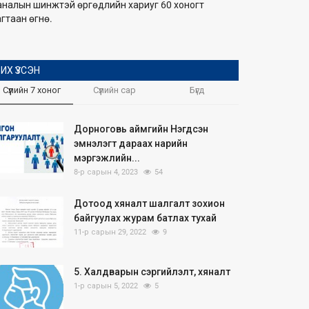
аналын шинжтэй өргөдлийн хариуг 60 хоногт
гтаан өгнө.
ИХ ҮЗСЭН
Сүүлийн 7 хоног
Сүүлийн сар
Бүгд
Дорноговь аймгийн Нэгдсэн
эмнэлэгт дараах нарийн
мэргэжлийн...
8-р сарын 4, 2023
54
Дотоод хяналт шалгалт зохион
байгуулах журам батлах тухай
11-р сарын 29, 2022
9
5. Халдварын сэргийлэлт, хяналт
1-р сарын 5, 2022
5