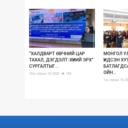
“ХАЛДВАРТ ӨВЧНИЙ ЦАР
МОНГОЛ У
ТАХАЛ, ДЭГДЭЛТ-ХҮНИЙ ЭРХ”
ҮНДСЭН ХУ
СУРГАЛТЫГ...
БАТЛАГДС
ОЙН...
10-р сарын 13, 2025
154
1-р сарын 15, 2