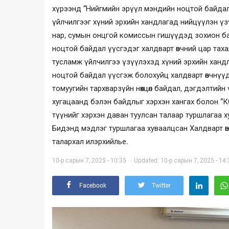
хүрээнд “Нийгмийн эрүүл мэндийн ноцтой байдал
үйлчилгээг хүний эрхийн хандлагад нийцүүлэн үз
нар, сумын онцгой комиссын гишүүдэд зохион ба
ноцтой байдал үүсгэдэг халдварт өвчний цар тах
тусламж үйлчилгээ үзүүлэхэд хүний эрхийн хандл
ноцтой байдал үүсгэж болохуйц халдварт өвчнүүд
томуугийн тархварзүйн нөхцөл байдал, дэгдэлтийн
хугацаанд бэлэн байдлыг хэрхэн хангах болон “КО
түүнийг хэрхэн даван туулсан талаар туршлагаа 
Бидэнд мэдлэг туршлагаа хуваалцсан Халдварт өв
талархал илэрхийлье.
10-р сарын 7, 2025 - 10:35
Updated: 10-р сарын 7, 2025 - 14:
Facebook
Twitter