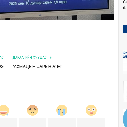
С
ба
АС
ДАРААГИЙН ХУУДАС
ЭЭ
"АХМАДЫН САРЫН АЯН"