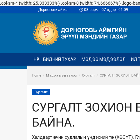
.col-sm-4 {width: 25.333333%;} .col-sm-8 {width: 74.666667%;} .logo-banner
Дорноговь аймаг
08 сарын 07 өдөр | 01:09
НҮҮР
БИДНИЙ ТУХАЙ
МЭДЭЭ МЭДЭЭЛЭЛ
ИЛ 
Home
Мэдээ мэдээлэл
Сургалт
СУРГАЛТ ЗОХИОН БАЙ
Сургалт
СУРГАЛТ ЗОХИОН
БАЙНА.
Халдварт өвчин судлалын үндэсний төв (ХӨСҮТ), Г