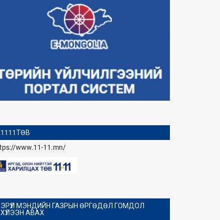
1111ТӨВ
ttps://www.11-11.mn/
ЭРҮҮЛ МЭНДИЙН ГАЗРЫН ӨРГӨДӨЛ ГОМДОЛ
ХҮЛЭЭН АВАХ