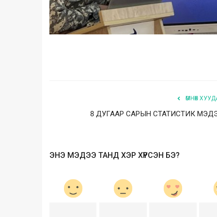
ӨМНӨХ ХУУД
8 ДУГААР САРЫН СТАТИСТИК МЭД
ЭНЭ МЭДЭЭ ТАНД ХЭР ХҮРСЭН БЭ?