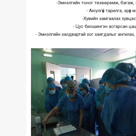
-Эмнэлгийн тоног төхөөрөмж, багаж, х
- Аюулгүй тарилга, эрүү
-Хувийн хамгаалах хувцас
- Цус биошингэн асгарсан цац
- Эмнэлгийн халдвартай хог хаягдалыг ангилах, 