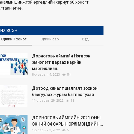
аналын шинжтэй өргөдлийн хариуг 60 хоногт
гтаан өгнө.
ИХ ҮЗСЭН
Сүүлийн 7 хоног
Сүүлийн сар
Бүгд
Дорноговь аймгийн Нэгдсэн
эмнэлэгт дараах нарийн
мэргэжлийн...
8-р сарын 4, 2023
54
Дотоод хяналт шалгалт зохион
байгуулах журам батлах тухай
11-р сарын 29, 2022
11
ДОРНОГОВЬ АЙМГИЙН 2021 ОНЫ
ЭХНИЙ 04 САРЫН ЭРҮҮЛ МЭНДИЙН...
1-р сарын 3, 2022
5