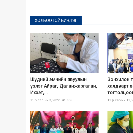
ХОЛБООТОЙ БИЧЛЭГ
Шүдний эмчийн явуулын
Зонхилон 
үзлэг Айраг, Даланжаргалан,
халдварт 
Иххэт,...
тогтолцоог.
11-р сарын 3, 2022
186
11-р сарын 11, 