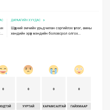
АС
ДАРААГИЙН ХУУДАС
ын
Шүдний эмчийн урьдчилан сэргийлэх үзлэг, амны
..
хөндийн эрүүл мэндийн боловсрол олгох...
0
0
0
0
ЭЭДТЭЙ
УУРТАЙ
ХАРАМСАЛТАЙ
ГАЙХМААР