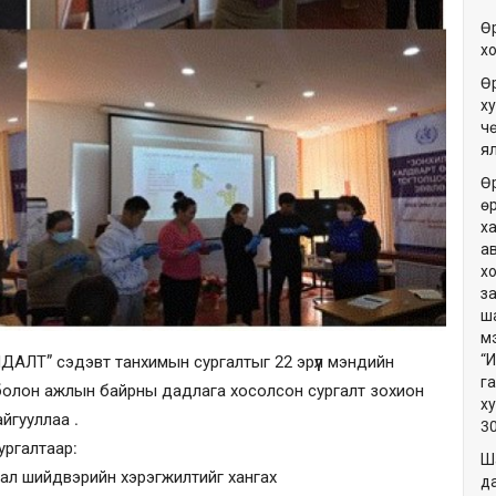
Ө
х
Ө
ху
ч
я
Ө
ө
х
а
х
з
ш
м
“
Т” сэдэвт танхимын сургалтыг 22 эрүүл мэндийн
г
 болон ажлын байрны дадлага хосолсон сургалт зохион
х
айгууллаа .
3
ургалтаар:
Ш
аал шийдвэрийн хэрэгжилтийг хангах
да