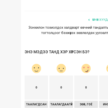
ӨМНӨХ ХУУД
Зонхилон тохиолдох халдварт өвчний тандалт
тогтолцоог бэхжүүлэх зөвлөлдөх уулзалт.
ЭНЭ МЭДЭЭ ТАНД ХЭР ХҮРСЭН БЭ?
0
0
0
ТААЛАГДСАН
ТААЛАГДААГҮЙ
ЗӨВ, ГОЁ
ИН