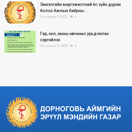
Эмнэлгийн мэргэжилтний ёс зүйн дүрэм
болон Ажлын байрны...
1-р сарын 5, 2022
6
Гар, хөл, амны өвчнөөс урьдчилан
сэргийлэх
5-р сарын 2, 2023
5