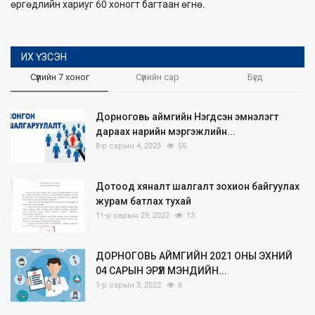
өргөдлийн хариуг 60 хоногт багтаан өгнө.
ИХ ҮЗСЭН
Сүүлийн 7 хоног
Сүүлийн сар
Бүгд
Дорноговь аймгийн Нэгдсэн эмнэлэгт
дараах нарийн мэргэжлийн...
8-р сарын 4, 2023
55
Дотоод хяналт шалгалт зохион байгуулах
журам батлах тухай
11-р сарын 29, 2022
13
ДОРНОГОВЬ АЙМГИЙН 2021 ОНЫ ЭХНИЙ
04 САРЫН ЭРҮҮЛ МЭНДИЙН...
1-р сарын 3, 2022
6