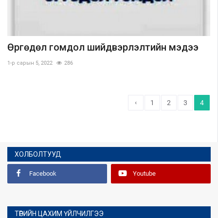
Өргөдөл гомдол шийдвэрлэлтийн мэдээ
1-р сарын 5, 2022
286
‹
1
2
3
4
ХОЛБОЛТУУД
Facebook
Youtube
ТӨРИЙН ЦАХИМ ҮЙЛЧИЛГЭЭ