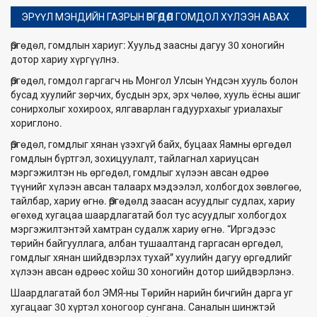
ЭРҮҮЛ МЭНДИЙН ГАЗРЫН ӨРГӨДӨЛ ГОМДОЛ ХҮЛЭЭН АВАХ
Өргөдөл, гомдлын хариуг: Хуульд заасны дагуу 30 хоногийн
дотор хариу хүргүүлнэ.
Өргөдөл, гомдол гаргагч нь Монгол Улсын Үндсэн хууль болон
бусад хуулийг зөрчих, бусдын эрх, эрх чөлөө, хууль ёсны ашиг
сонирхолыг хохироох, ялгаварлан гадуурхахыг уриалахыг
хориглоно.
Өргөдөл, гомдлыг хянан үзэхгүй байх, буцаах Яамны өргөдөл
гомдлын бүртгэл, зохицуулалт, тайлагнал хариуцсан
мэргэжилтэн нь өргөдөл, гомдлыг хүлээн авсан өдрөө
түүнийг хүлээн авсан талаарх мэдээлэл, холбогдох зөвлөгөө,
тайлбар, хариу өгнө. Өргөдөлд заасан асуудлыг судлах, хариу
өгөхөд хугацаа шаардлагатай бол тус асуудлыг холбогдох
мэргэжилтэнтэй хамтран судалж хариу өгнө. “Иргэдээс
төрийн байгууллага, албан тушаалтанд гаргасан өргөдөл,
гомдлыг хянан шийдвэрлэх тухай” хуулийн дагуу өргөдлийг
хүлээн авсан өдрөөс хойш 30 хоногийн дотор шийдвэрлэнэ.
Шаардлагатай бол ЭМЯ-ны Төрийн нарийн бичгийн дарга уг
хугацааг 30 хүртэл хоногоор сунгана. Саналын шинжтэй