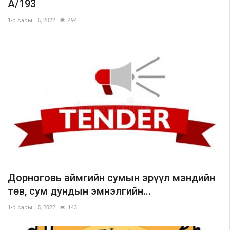
А/193
1-р сарын 5, 2022
494
Шилэн данс
Авлига-110
Дорноговь аймгийн сумын эрүүл мэндийн
төв, сум дундын эмнэлгийн...
1-р сарын 5, 2022
143