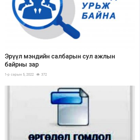
Эрүүл мэндийн салбарын сул ажлын
байрны зар
1-р сарын 5, 2022
372