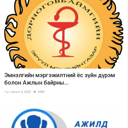
Эмнэлгийн мэргэжилтний ёс зүйн дүрэм
болон Ажлын байрны...
1-р сарын 5, 2022
5484