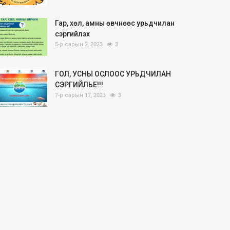
Гар, хөл, амны өвчнөөс урьдчилан
сэргийлэх
5-р сарын 2, 2023
3
ГОЛ, УСНЫ ОСЛООС УРЬДЧИЛАН
СЭРГИЙЛЬЕ!!!
7-р сарын 17, 2023
3