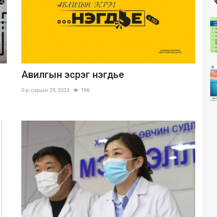
Авилгын эсрэг нэгдье
5-р сарын 29, 2023
196