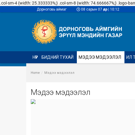
.col-sm-4 {width: 25.333333%;} .col-sm-8 {width: 74.666667%;} .logo-banner
Дорноговь аймаг
08 сарын 07 өдөр | 10:12
НҮҮР
БИДНИЙ ТУХАЙ
МЭДЭЭ МЭДЭЭЛЭЛ
ИЛ 
Home
Мэдээ мэдээлэл
Мэдээ мэдээлэл