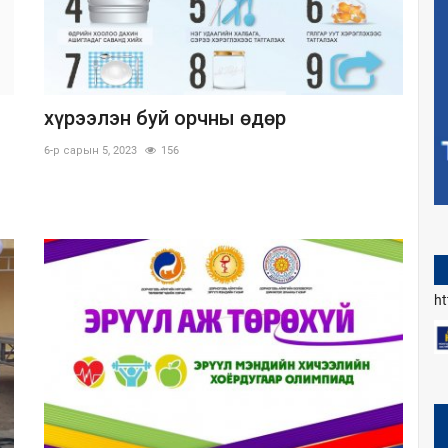
хүрээлэн буй орчны өдөр
6-р сарын 5, 2023
156
h