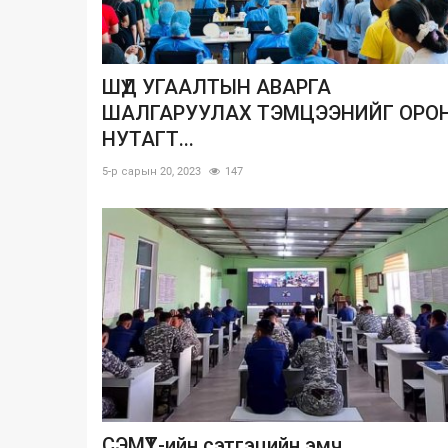
ШҮД УГААЛТЫН АВАРГА
ШАЛГАРУУЛАХ ТЭМЦЭЭНИЙГ ОРО
НУТАГТ...
5-р сарын 20, 2023
147
СЭМҮТ-ийн сэтгэцийн эмч