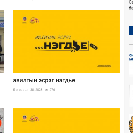
С
ба
авилгын эсрэг нэгдье
5-р сарын 30, 2023
276