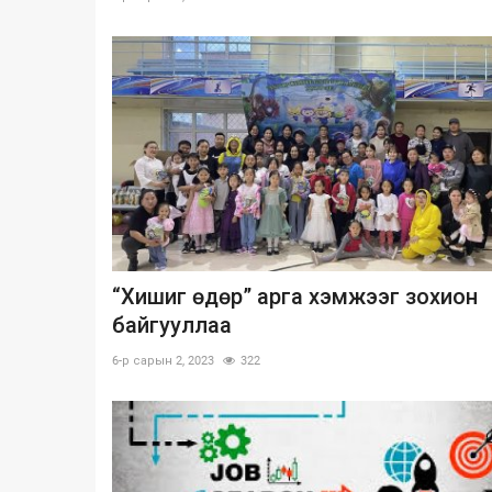
“Хишиг өдөр” арга хэмжээг зохион
байгууллаа
6-р сарын 2, 2023
322