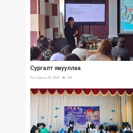
Сургалт явууллаа
5-р сарын 29, 2023
194