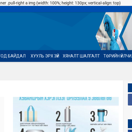
 .pull-right a img {width: 100%; height: 130px; vertical-align: top}
ТОД БАЙДАЛ
ХУУЛЬ ЭРХ ЗҮЙ
ХЯНАЛТ ШАЛГАЛТ
ТӨРИЙН ҮЙЛЧ