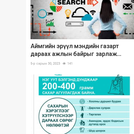
Аймгийн эрүүл мэндийн газарт
дараах ажлын байрыг зарлаж...
5-р сарын 30, 2023
141