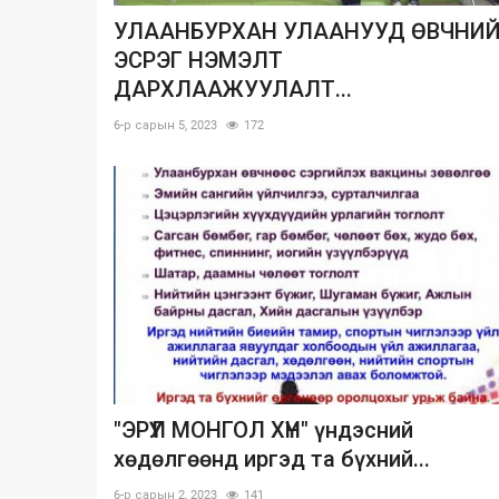
УЛААНБУРХАН УЛААНУУД ӨВЧНИ
ЭСРЭГ НЭМЭЛТ
ДАРХЛААЖУУЛАЛТ...
6-р сарын 5, 2023
172
"ЭРҮҮЛ МОНГОЛ ХҮН" үндэсний
хөдөлгөөнд иргэд та бүхний...
6-р сарын 2, 2023
141