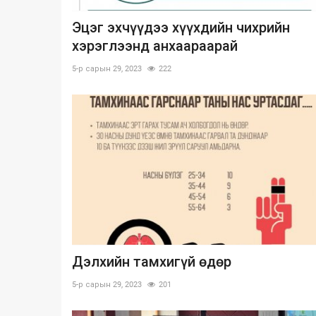
Эцэг эхчүүдээ хүүхдийн чихрийн
хэрэглээнд анхаараарай
5-р сарын 29, 2023
222
Дэлхийн тамхигүй өдөр
5-р сарын 29, 2023
201