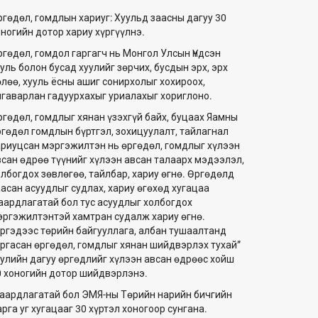
ргөдөл, гомдлын хариуг: Хуульд заасны дагуу 30
оногийн дотор хариу хүргүүлнэ.
ргөдөл, гомдол гаргагч нь Монгол Улсын Үндсэн
уль болон бусад хуулийг зөрчих, бусдын эрх, эрх
өлөө, хууль ёсны ашиг сонирхолыг хохироох,
лгаварлан гадуурхахыг уриалахыг хориглоно.
ргөдөл, гомдлыг хянан үзэхгүй байх, буцаах Яамны
ргөдөл гомдлын бүртгэл, зохицуулалт, тайлагнал
ариуцсан мэргэжилтэн нь өргөдөл, гомдлыг хүлээн
всан өдрөө түүнийг хүлээн авсан талаарх мэдээлэл,
олбогдох зөвлөгөө, тайлбар, хариу өгнө. Өргөдөлд
аасан асуудлыг судлах, хариу өгөхөд хугацаа
аардлагатай бол тус асуудлыг холбогдох
эргэжилтэнтэй хамтран судалж хариу өгнө.
Иргэдээс төрийн байгууллага, албан тушаалтанд
аргасан өргөдөл, гомдлыг хянан шийдвэрлэх тухай”
уулийн дагуу өргөдлийг хүлээн авсан өдрөөс хойш
0 хоногийн дотор шийдвэрлэнэ.
аардлагатай бол ЭМЯ-ны Төрийн нарийн бичгийн
рга уг хугацааг 30 хүртэл хоногоор сунгана.