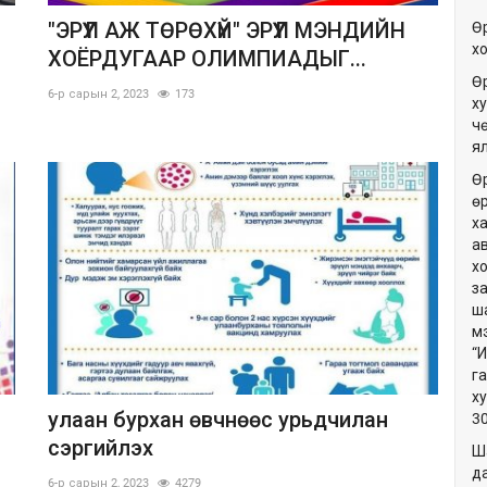
Й
"ЭРҮҮЛ АЖ ТӨРӨХҮЙ" ЭРҮҮЛ МЭНДИЙН
Ө
х
ХОЁРДУГААР ОЛИМПИАДЫГ...
Ө
6-р сарын 2, 2023
173
ху
ч
я
Ө
ө
х
а
х
з
ш
м
“
г
х
улаан бурхан өвчнөөс урьдчилан
3
сэргийлэх
Ш
да
6-р сарын 2, 2023
4279