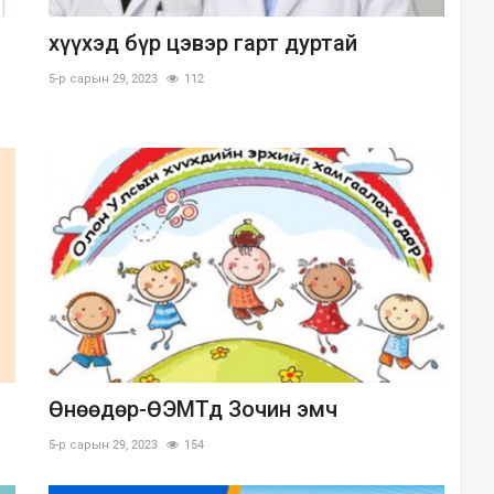
хүүхэд бүр цэвэр гарт дуртай
5-р сарын 29, 2023
112
Өнөөдөр-ӨЭМТд Зочин эмч
5-р сарын 29, 2023
154