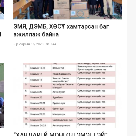
ЭМЯ, ДЭМБ, ХӨСҮТ хамтарсан баг
Н
ажиллаж байна
5-р сарын 16, 2023
144
“ХАВДАРГҮЙ МОНГОЛ ЭМЭГТЭЙ”