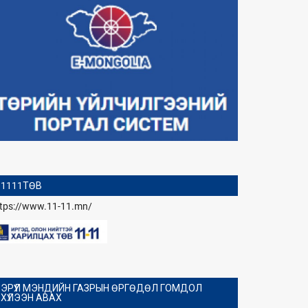
1111ТӨВ
ttps://www.11-11.mn/
ЭРҮҮЛ МЭНДИЙН ГАЗРЫН ӨРГӨДӨЛ ГОМДОЛ
ХҮЛЭЭН АВАХ