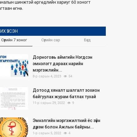
аналын шинжтэй өргөдлийн хариуг 60 хоногт
гтаан өгнө.
ИХ ҮЗСЭН
Сүүлийн 7 хоног
Сүүлийн сар
Бүгд
Дорноговь аймгийн Нэгдсэн
эмнэлэгт дараах нарийн
мэргэжлийн...
8-р сарын 4, 2023
54
Дотоод хяналт шалгалт зохион
байгуулах журам батлах тухай
11-р сарын 29, 2022
9
Эмнэлгийн мэргэжилтний ёс зүйн
дүрэм болон Ажлын байрны...
1-р сарын 5, 2022
4